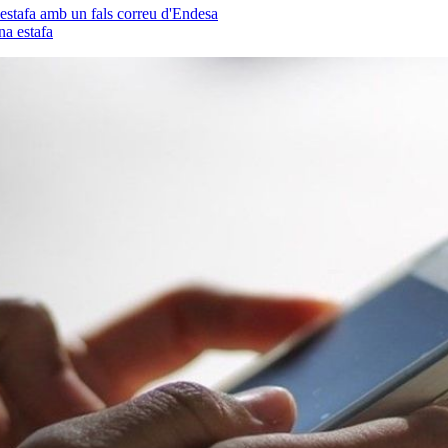
a estafa amb un fals correu d'Endesa
na estafa