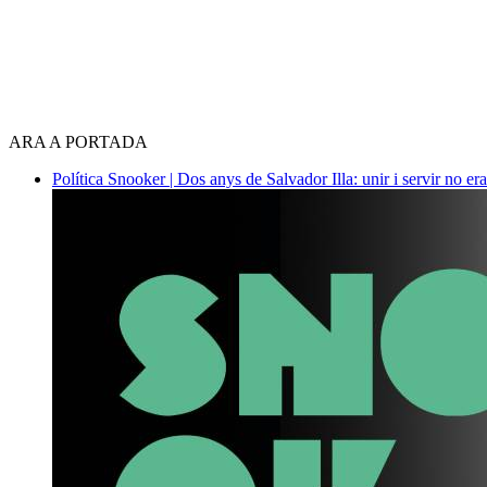
ARA A PORTADA
Política
Snooker | Dos anys de Salvador Illa: unir i servir no era