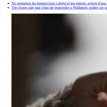
No segueixis les instruccions i alerta el teu entorn: avisen d'un
Tres frases que mai s'han de respondre a Wallapop: poden ser u