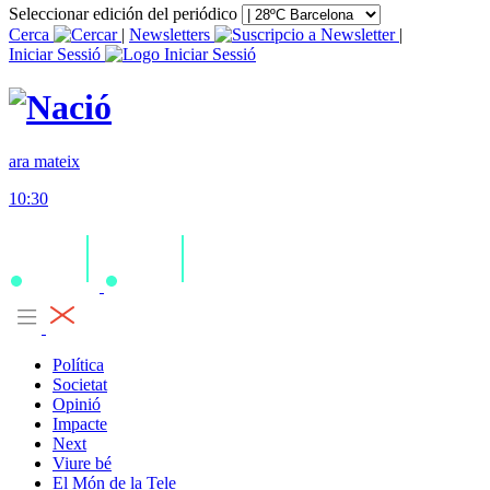
Seleccionar edición del periódico
Cerca
|
Newsletters
|
Iniciar Sessió
ara mateix
10:30
Política
Societat
Opinió
Impacte
Next
Viure bé
El Món de la Tele