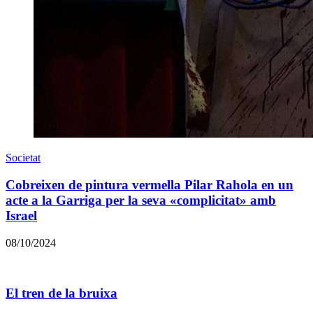
Societat
Cobreixen de pintura vermella Pilar Rahola en un
acte a la Garriga per la seva «complicitat» amb
Israel
08/10/2024
El tren de la bruixa