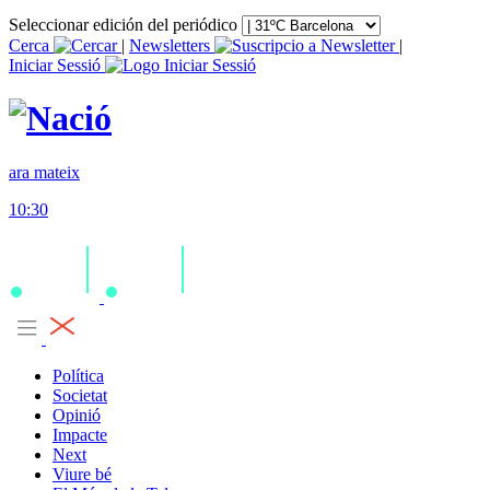
Seleccionar edición del periódico
Cerca
|
Newsletters
|
Iniciar Sessió
ara mateix
10:30
Política
Societat
Opinió
Impacte
Next
Viure bé