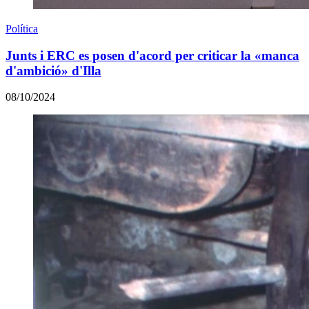
Política
Junts i ERC es posen d'acord per criticar la «manca
d'ambició» d'Illa
08/10/2024