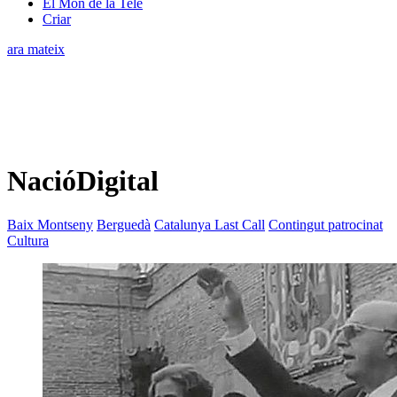
El Món de la Tele
Criar
ara mateix
NacióDigital
Baix Montseny
Berguedà
Catalunya Last Call
Contingut patrocinat
Cultura