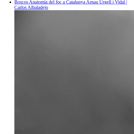
Boscos
Anatomia del foc a Catalunya
Arnau Urgell i Vidal |
Carlos Albaladejo