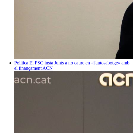
Política
El PSC insta Junts a no caure en «l'autosabotge» amb
el finançament
ACN