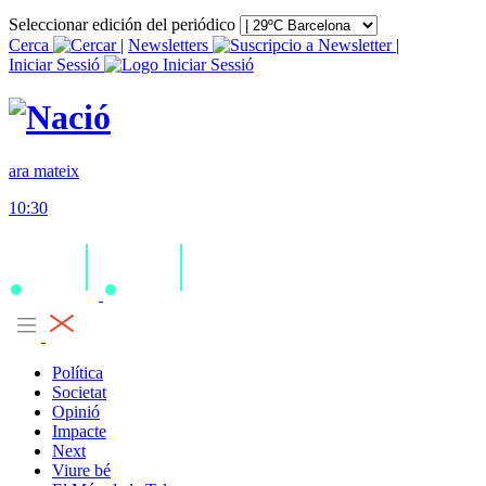
Seleccionar edición del periódico
Cerca
|
Newsletters
|
Iniciar Sessió
ara mateix
10:30
Política
Societat
Opinió
Impacte
Next
Viure bé