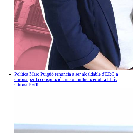
Política
Marc Puigtió renuncia a ser alcaldable d'ERC a
Girona per la conspiració amb un influencer ultra
Lluís
Girona Boffi