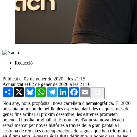
Redacció
Publicat el 02 de gener de 2020 a les 21:15
Actualitzat el 02 de gener de 2020 a les 21:16
Share
X
Bluesky
WhatsApp
Telegram
LinkedIn
Facebook
Email
Nou any, nous propòsits i nova cartellera cinematogràfica. El 2020
presenta un menú de pel·lícules espectacular i des d'aquest mes de
gener fins arribar al pròxim desembre, les estrenes prometen
potencial i molta originalitat. El nou any d'aquesta nova dècada
estarà marcat per noves històries a través de la gran pantalla i
l'estrena de remakes o recuperacions de sagues que han triomfat en
els últims anys. Aquesta és la llista definitiva, a hores d'ara, de les