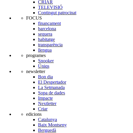
CRIAR
TELEVISIÓ
Contingut patrocinat
FOCUS
finançament
barcelona
sequera
habitatge
transparència
llengua
programes
Snooker
Úniqs
newsletter
Bon dia
El Despertador
La Setmanada
Sopa de dades
Impacte
Nextletter
Criar
edicions
Catalunya
Baix Montseny
Berguedà