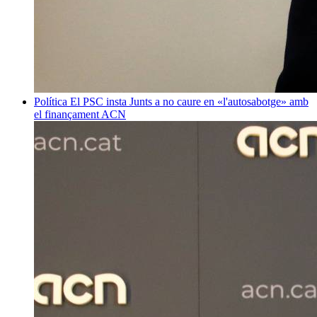
Política
El PSC insta Junts a no caure en «l'autosabotge» amb
el finançament
ACN