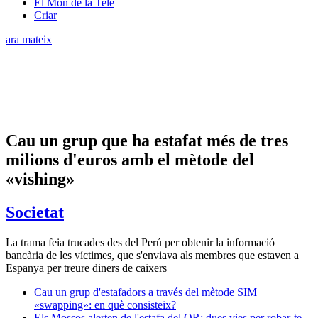
El Món de la Tele
Criar
ara mateix
Cau un grup que ha estafat més de tres
milions d'euros amb el mètode del
«vishing»
Societat
La trama feia trucades des del Perú per obtenir la informació
bancària de les víctimes, que s'enviava als membres que estaven a
Espanya per treure diners de caixers
Cau un grup d'estafadors a través del mètode SIM
«swapping»: en què consisteix?
Els Mossos alerten de l'estafa del QR: dues vies per robar-te