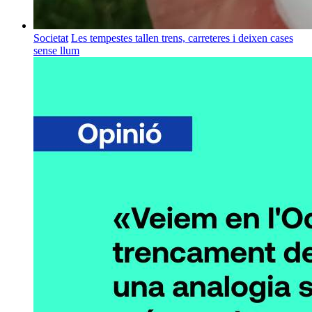
Societat
Les tempestes tallen trens, carreteres i deixen cases
sense llum