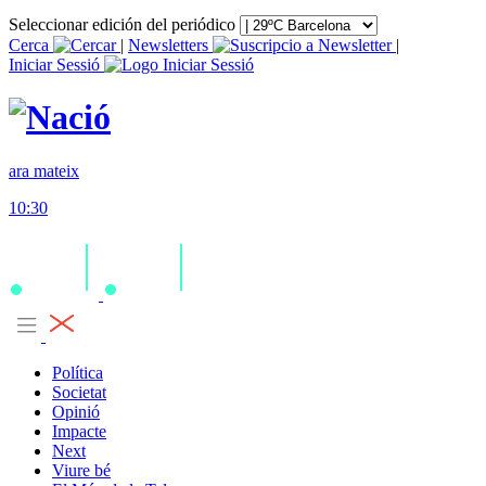
Seleccionar edición del periódico
Cerca
|
Newsletters
|
Iniciar Sessió
ara mateix
10:30
Política
Societat
Opinió
Impacte
Next
Viure bé