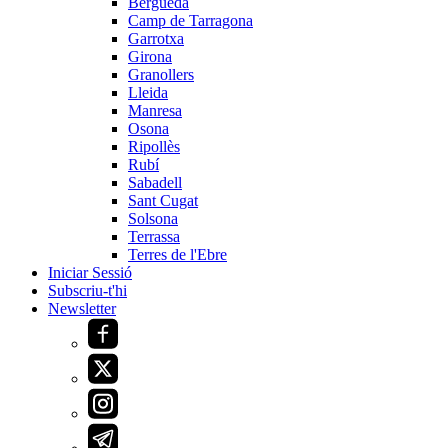
Berguedà
Camp de Tarragona
Garrotxa
Girona
Granollers
Lleida
Manresa
Osona
Ripollès
Rubí
Sabadell
Sant Cugat
Solsona
Terrassa
Terres de l'Ebre
Iniciar Sessió
Subscriu-t'hi
Newsletter