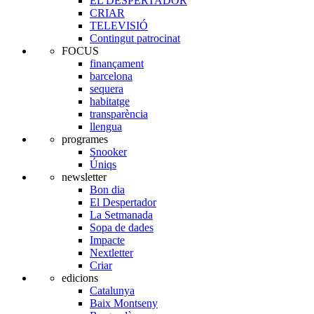
EL DESPERTADOR
CRIAR
TELEVISIÓ
Contingut patrocinat
FOCUS
finançament
barcelona
sequera
habitatge
transparència
llengua
programes
Snooker
Úniqs
newsletter
Bon dia
El Despertador
La Setmanada
Sopa de dades
Impacte
Nextletter
Criar
edicions
Catalunya
Baix Montseny