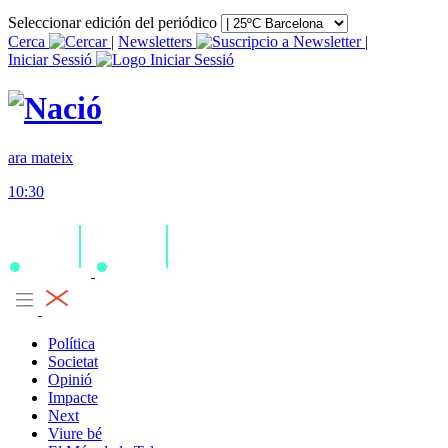
Seleccionar edición del periódico
Cerca
|
Newsletters
|
Iniciar Sessió
ara mateix
10:30
Política
Societat
Opinió
Impacte
Next
Viure bé