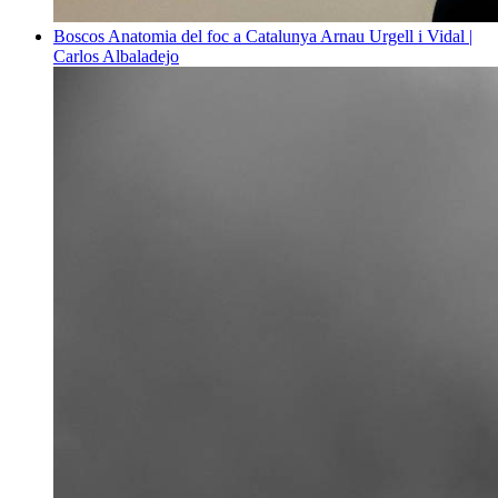
Boscos
Anatomia del foc a Catalunya
Arnau Urgell i Vidal |
Carlos Albaladejo