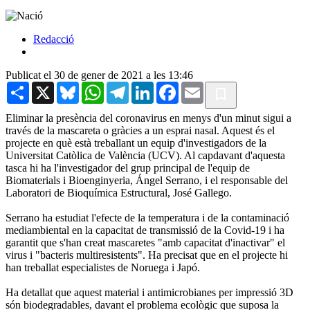
Redacció
Publicat el 30 de gener de 2021 a les 13:46
Share
X
Bluesky
WhatsApp
Telegram
LinkedIn
Facebook
Email
Eliminar la presència del coronavirus en menys d'un minut sigui a
través de la mascareta o gràcies a un esprai nasal. Aquest és el
projecte en què està treballant un equip d'investigadors de la
Universitat Catòlica de València (UCV). Al capdavant d'aquesta
tasca hi ha l'investigador del grup principal de l'equip de
Biomaterials i Bioenginyeria, Ángel Serrano, i el responsable del
Laboratori de Bioquímica Estructural, José Gallego.
Serrano ha estudiat l'efecte de la temperatura i de la contaminació
mediambiental en la capacitat de transmissió de la Covid-19 i ha
garantit que s'han creat mascaretes "amb capacitat d'inactivar" el
virus i "bacteris multiresistents". Ha precisat que en el projecte hi
han treballat especialistes de Noruega i Japó.
Ha detallat que aquest material i antimicrobianes per impressió 3D
són biodegradables, davant el problema ecològic que suposa la