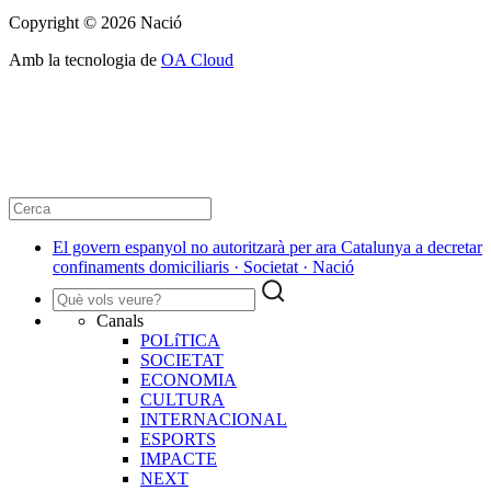
Copyright © 2026 Nació
Amb la tecnologia de
OA Cloud
El govern espanyol no autoritzarà per ara Catalunya a decretar
confinaments domiciliaris · Societat · Nació
Canals
POLíTICA
SOCIETAT
ECONOMIA
CULTURA
INTERNACIONAL
ESPORTS
IMPACTE
NEXT