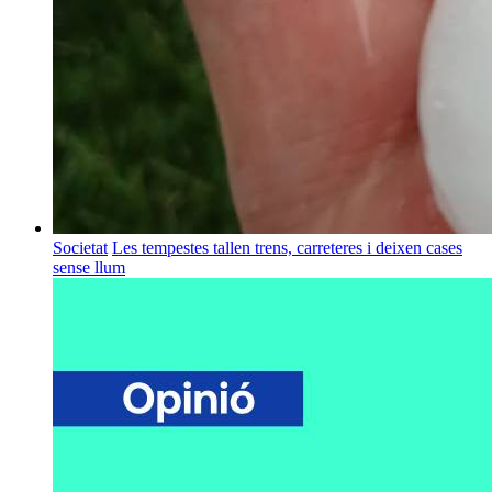
Societat
Les tempestes tallen trens, carreteres i deixen cases
sense llum