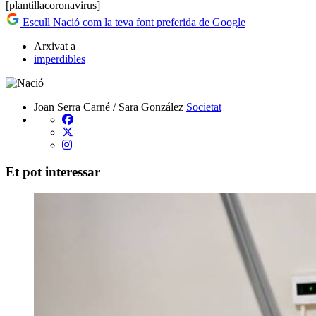
[plantillacoronavirus]
Escull Nació com la teva font preferida de Google
Arxivat a
imperdibles
Joan Serra Carné / Sara González
Societat
Et pot interessar