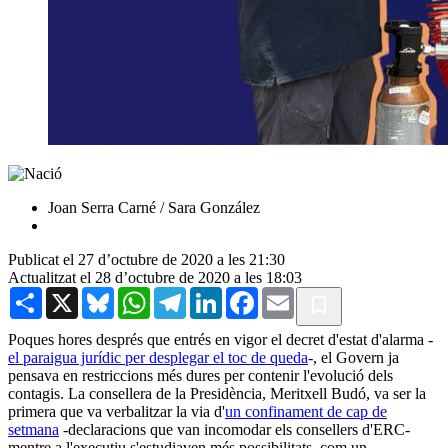
Joan Serra Carné / Sara González
Publicat el 27 d’octubre de 2020 a les 21:30
Actualitzat el 28 d’octubre de 2020 a les 18:03
Share
X
Bluesky
WhatsApp
Telegram
LinkedIn
Facebook
Email
Poques hores després que entrés en vigor el decret d'estat d'alarma -
el paraigua jurídic per desplegar el toc de queda
-, el Govern ja
pensava en restriccions més dures per contenir l'evolució dels
contagis. La consellera de la Presidència, Meritxell Budó, va ser la
primera que va verbalitzar la via d'
un confinament de cap de
setmana
-declaracions que van incomodar els consellers d'ERC-
mentre a l'executiu s'estudiaven més possibilitats, com un