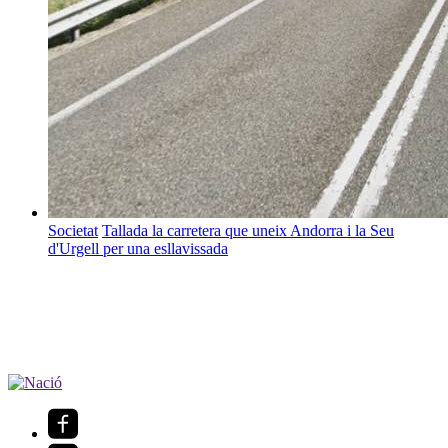
Societat
Tallada la carretera que uneix Andorra i la Seu
d'Urgell per una esllavissada