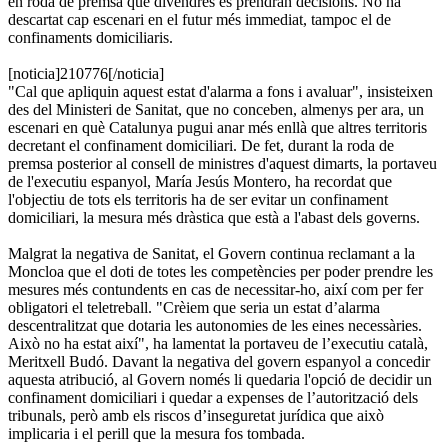
en roda de premsa que divendres es prendran decisions. No ha
descartat cap escenari en el futur més immediat, tampoc el de
confinaments domiciliaris.
[noticia]210776[/noticia]
"Cal que apliquin aquest estat d'alarma a fons i avaluar", insisteixen
des del Ministeri de Sanitat, que no conceben, almenys per ara, un
escenari en què Catalunya pugui anar més enllà que altres territoris
decretant el confinament domiciliari. De fet, durant la roda de
premsa posterior al consell de ministres d'aquest dimarts, la portaveu
de l'executiu espanyol, María Jesús Montero, ha recordat que
l'objectiu de tots els territoris ha de ser evitar un confinament
domiciliari, la mesura més dràstica que està a l'abast dels governs.
Malgrat la negativa de Sanitat, el Govern continua reclamant a la
Moncloa que el doti de totes les competències per poder prendre les
mesures més contundents en cas de necessitar-ho, així com per fer
obligatori el teletreball. "Crèiem que seria un estat d’alarma
descentralitzat que dotaria les autonomies de les eines necessàries.
Això no ha estat així", ha lamentat la portaveu de l’executiu català,
Meritxell Budó. Davant la negativa del govern espanyol a concedir
aquesta atribució, al Govern només li quedaria l'opció de decidir un
confinament domiciliari i quedar a expenses de l’autorització dels
tribunals, però amb els riscos d’inseguretat jurídica que això
implicaria i el perill que la mesura fos tombada.