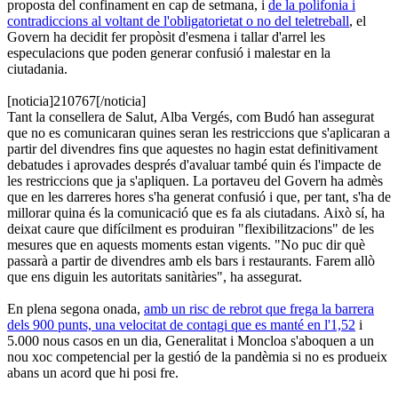
proposta del confinament en cap de setmana, i
de la polifonia i
contradiccions al voltant de l'obligatorietat o no del teletreball
, el
Govern ha decidit fer propòsit d'esmena i tallar d'arrel les
especulacions que poden generar confusió i malestar en la
ciutadania.
[noticia]210767[/noticia]
Tant la consellera de Salut, Alba Vergés, com Budó han assegurat
que no es comunicaran quines seran les restriccions que s'aplicaran a
partir del divendres fins que aquestes no hagin estat definitivament
debatudes i aprovades després d'avaluar també quin és l'impacte de
les restriccions que ja s'apliquen. La portaveu del Govern ha admès
que en les darreres hores s'ha generat confusió i que, per tant, s'ha de
millorar quina és la comunicació que es fa als ciutadans. Això sí, ha
deixat caure que difícilment es produiran "flexibilitzacions" de les
mesures que en aquests moments estan vigents. "No puc dir què
passarà a partir de divendres amb els bars i restaurants. Farem allò
que ens diguin les autoritats sanitàries", ha assegurat.
En plena segona onada,
amb un risc de rebrot que frega la barrera
dels 900 punts, una velocitat de contagi que es manté en l'1,52
i
5.000 nous casos en un dia, Generalitat i Moncloa s'aboquen a un
nou xoc competencial per la gestió de la pandèmia si no es produeix
abans un acord que hi posi fre.