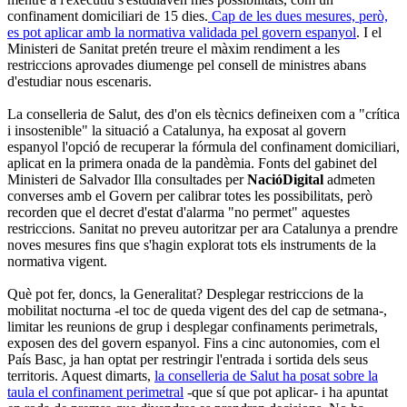
confinament domiciliari de 15 dies.
Cap de les dues mesures, però,
es pot aplicar amb la normativa validada pel govern espanyol
. I el
Ministeri de Sanitat pretén treure el màxim rendiment a les
restriccions aprovades diumenge pel consell de ministres abans
d'estudiar nous escenaris.
La conselleria de Salut, des d'on els tècnics defineixen com a "crítica
i insostenible" la situació a Catalunya, ha exposat al govern
espanyol l'opció de recuperar la fórmula del confinament domiciliari,
aplicat en la primera onada de la pandèmia. Fonts del gabinet del
Ministeri de Salvador Illa consultades per
NacióDigital
admeten
converses amb el Govern per calibrar totes les possibilitats, però
recorden que el decret d'estat d'alarma "no permet" aquestes
restriccions. Sanitat no preveu autoritzar per ara Catalunya a prendre
noves mesures fins que s'hagin explorat tots els instruments de la
normativa vigent.
Què pot fer, doncs, la Generalitat? Desplegar restriccions de la
mobilitat nocturna -el toc de queda vigent des del cap de setmana-,
limitar les reunions de grup i desplegar confinaments perimetrals,
exposen des del govern espanyol. Fins a cinc autonomies, com el
País Basc, ja han optat per restringir l'entrada i sortida dels seus
territoris. Aquest dimarts,
la conselleria de Salut ha posat sobre la
taula el confinament perimetral
-que sí que pot aplicar- i ha apuntat