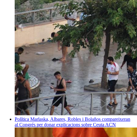
Política
Marlaska, Albares, Robles i Bolaños compareixeran
al Congrés per donar explicacions sobre Ceuta
ACN