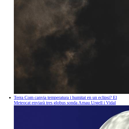
Terra
Com canvia temperatura i humitat en un eclipsi? El
Meteocat enviarà tres globus sonda
Arnau Urgell i Vidal