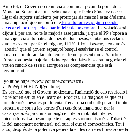
Amb tot, el Govern no renuncia a continuar picant la porta de la
Moncloa. Sobretot en una setmana en què Pedro Sánchez necessita
lligar els suports suficients per prorrogar sis mesos l’estat d’alarma,
una ampliació que inclourà que
les autonomies puguin decidir
aixecar el toc de queda a partir del 9 de novembre
. La votació serà
dijous i, per ara, no té la majoria assegurada, ja que el PP s’oposa a
una vigència automàtica de més de dos mesos, Ciutadans reclama
que no es doni per fet el mig any i ERC i JxCat assenyalen que és
"abusiu" que el govern espanyol busqui estalviar-se el control
parlamentari durant tant de temps. Tenint present que a Sánchez
l’urgeix aquesta majoria, els independentistes buscaran negociar el
vot en funció de si se li atorguen les competències que està
reivindicant.
[youtube]https://www.youtube.com/watch?
v=PmWpLF6EUN0[/youtube]
És per això que el Govern no descarta l'aplicació de cap restricció i
ho té tot en estudi en el marc del Procicat. La diagnosi és que cal
prendre més mesures per intentar frenar una corba disparada i tenint
present que som a les portes d'un cap de setmana que, per la
castanyada, és procliu a un augment de la mobilitat i de les
interaccions. La mesura que té en aquests moments més a l'abast és
la del tancament perimetral, pel qual sí que té competències. Tot i
això, després de la polèmica generada en les darreres hores sobre la