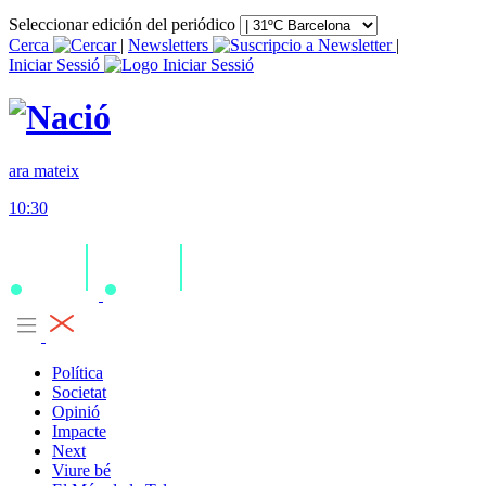
Seleccionar edición del periódico
Cerca
|
Newsletters
|
Iniciar Sessió
ara mateix
10:30
Política
Societat
Opinió
Impacte
Next
Viure bé