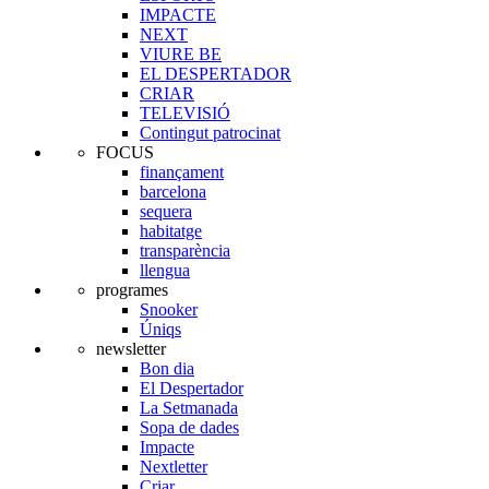
IMPACTE
NEXT
VIURE BE
EL DESPERTADOR
CRIAR
TELEVISIÓ
Contingut patrocinat
FOCUS
finançament
barcelona
sequera
habitatge
transparència
llengua
programes
Snooker
Úniqs
newsletter
Bon dia
El Despertador
La Setmanada
Sopa de dades
Impacte
Nextletter
Criar