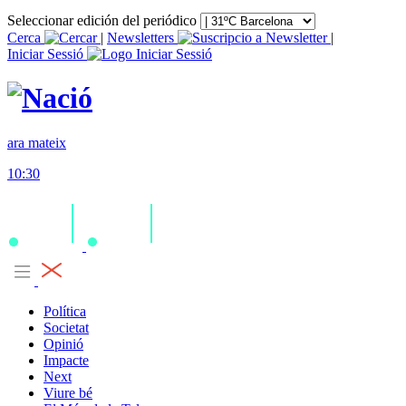
Seleccionar edición del periódico
Cerca
|
Newsletters
|
Iniciar Sessió
ara mateix
10:30
Política
Societat
Opinió
Impacte
Next
Viure bé