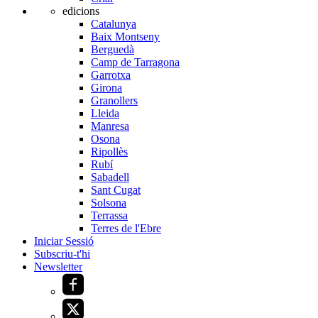
edicions
Catalunya
Baix Montseny
Berguedà
Camp de Tarragona
Garrotxa
Girona
Granollers
Lleida
Manresa
Osona
Ripollès
Rubí
Sabadell
Sant Cugat
Solsona
Terrassa
Terres de l'Ebre
Iniciar Sessió
Subscriu-t'hi
Newsletter