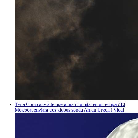
Terra
Com canvia temperatura i humitat en un eclipsi? El
Meteocat enviarà tres globus sonda
Arnau Urgell i Vidal