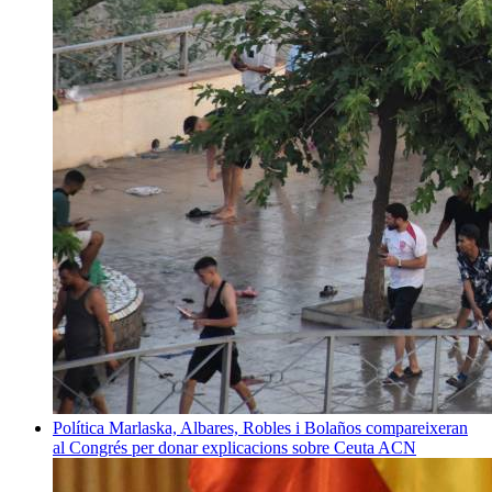
Política
Marlaska, Albares, Robles i Bolaños compareixeran
al Congrés per donar explicacions sobre Ceuta
ACN