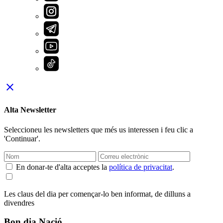
close
Alta Newsletter
Seleccioneu les newsletters que més us interessen i feu clic a
'Continuar'.
En donar-te d'alta acceptes la
política de privacitat
.
Les claus del dia per començar-lo ben informat, de dilluns a
divendres
Bon dia Nació