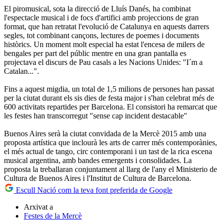
El piromusical, sota la direcció de Lluís Danés, ha combinat
l'espectacle musical i de focs d'artifici amb projeccions de gran
format, que han retratat l'evolució de Catalunya en aquests darrers
segles, tot combinant cançons, lectures de poemes i documents
històrics. Un moment molt especial ha estat l'encesa de milers de
bengales per part del públic mentre en una gran pantalla es
projectava el discurs de Pau casals a les Nacions Unides: "I´m a
Catalan...".
Fins a aquest migdia, un total de 1,5 milions de persones han passat
per la ciutat durant els sis dies de festa major i s'han celebrat més de
600 activitats repartides per Barcelona. El consistori ha remarcat que
les festes han transcorregut "sense cap incident destacable"
Buenos Aires serà la ciutat convidada de la Mercè 2015 amb una
proposta artística que inclourà les arts de carrer més contemporànies,
el més actual de tango, circ contemporani i un tast de la rica escena
musical argentina, amb bandes emergents i consolidades. La
proposta la treballaran conjuntament al llarg de l'any el Ministerio de
Cultura de Buenos Aires i l'Institut de Cultura de Barcelona.
Escull Nació com la teva font preferida de Google
Arxivat a
Festes de la Mercè