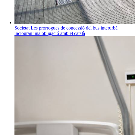
Societat
Les pròrrogues de concessió del bus interurbà
inclouran una obligació amb el català