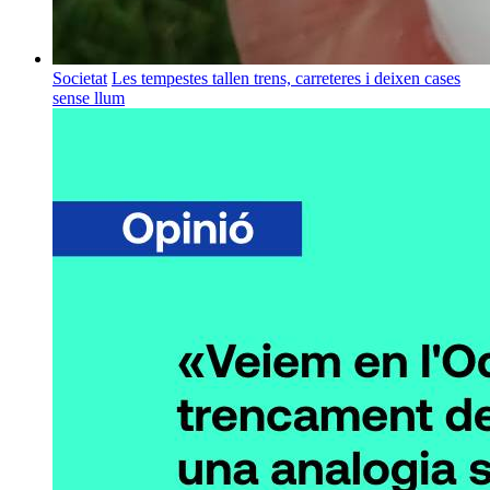
Societat
Les tempestes tallen trens, carreteres i deixen cases
sense llum