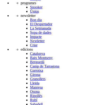
programes
Snooker
Úniqs
newsletter
Bon dia
El Despertador
La Setmanada
Sopa de dades
Impacte
Nextletter
Criar
edicions
Catalunya
Baix Montseny
Berguedà
Camp de Tarragona
Garrotxa
Girona
Granollers
Lleida
Manresa
Osona
Ripollès
Rubí
Sabadell