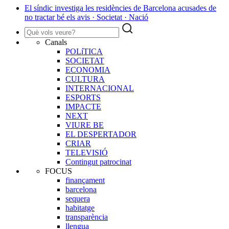
El síndic investiga les residències de Barcelona acusades de
no tractar bé els avis · Societat · Nació
Canals
POLíTICA
SOCIETAT
ECONOMIA
CULTURA
INTERNACIONAL
ESPORTS
IMPACTE
NEXT
VIURE BE
EL DESPERTADOR
CRIAR
TELEVISIÓ
Contingut patrocinat
FOCUS
finançament
barcelona
sequera
habitatge
transparència
llengua