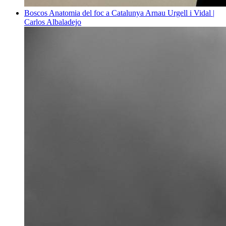
Boscos
Anatomia del foc a Catalunya
Arnau Urgell i Vidal |
Carlos Albaladejo