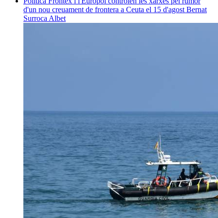
Política
Frontex i l'Europol controlen les xarxes pel rumor
d'un nou creuament de frontera a Ceuta el 15 d'agost
Bernat
Surroca Albet