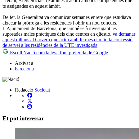
Treball, Afers Socials i Famílies d'acord amb les competències que
té assignades en aquest àmbit.
De fet, la Generalitat va comunicar setmanes enrere que estudiava
aixecar la pròrroga a les residències i obrir un nou concurs.
L'Ajuntament de Barcelona, que també està investigant les
suposades males pràctiques dels cinc centres en qüestió,
va demanar
aquest dilluns al Govern que actuï amb fermesa i retiri la concessió
de servei a les residències de la UTE investigada
.
Escull Nació com la teva font preferida de Google
Arxivat a
barcelona
Redacció
Societat
Et pot interessar