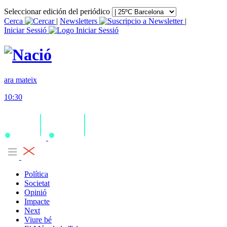
Seleccionar edición del periódico
Cerca
|
Newsletters
|
Iniciar Sessió
ara mateix
10:30
Política
Societat
Opinió
Impacte
Next
Viure bé