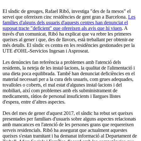
El síndic de greuges, Rafael Ribó, investiga "des de fa mesos" el
servei que ofereixen cinc residències de gent gran a Barcelona.
Les
famílies d'alguns dels usuaris d'aquests centres han denunciat el
suposat tracte "deficient" que ofereixen als avis que hi viuen
. A
través d'un comunicat, Ribó ha explicat que va rebre les primeres
queixes al gener i que, des de llavors, està treballant per obtenir-ne
més detalls. El síndic es centra en les residències gestionades per la
UTE d'OHL-Servicios Ingesan i Asproseat.
Les denúncies fan referència a problemes amb l'atenció dels
residents, la neteja de les instal·lacions, la qualitat de l'alimentació i
una dieta poca equilibrada. També han denunciat deficiències en el
material necessari per a la cura dels usuaris, com grues adequades,
tovalloles o coberts, el mal estat d'algunes instal·lacions i del
mobiliari, així com problemes amb els subministrament de
medicaments, ràtios de personal insuficients i llargues llistes
d'espera, entre d’altres aspectes.
Des del mes de gener d'aquest 2017, el síndic ha rebut set queixes
presentades per familiars d'usuaris sobre alguns aspectes relacionats
amb mancances en l'atenció de les persones grans que requereixen
serveis residencials. Ribó ha assegurat que actualment aquestes
queixes s'estan tramitant i ha demanat informació al Departament de