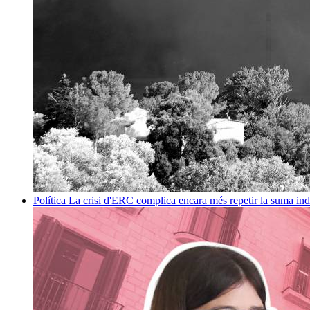
Política
La crisi d'ERC complica encara més repetir la suma in