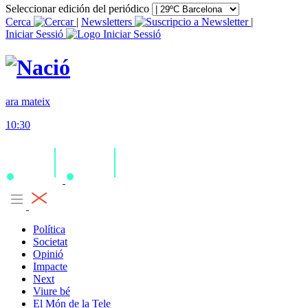
Seleccionar edición del periódico
Cerca
|
Newsletters
|
Iniciar Sessió
ara mateix
10:30
Política
Societat
Opinió
Impacte
Next
Viure bé
El Món de la Tele