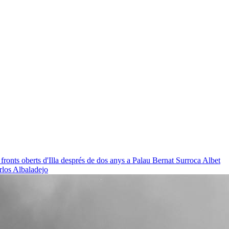
 fronts oberts d'Illa després de dos anys a Palau
Bernat Surroca Albet
rlos Albaladejo