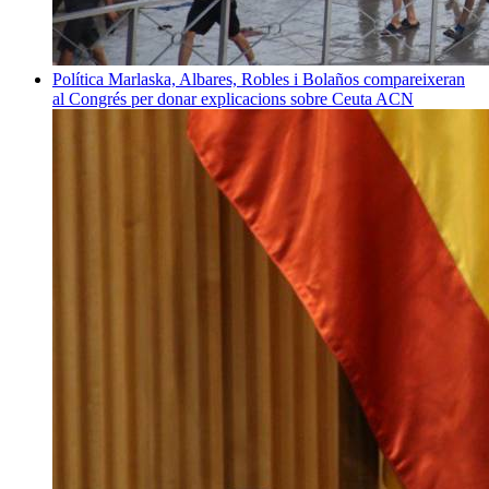
Política
Marlaska, Albares, Robles i Bolaños compareixeran
al Congrés per donar explicacions sobre Ceuta
ACN