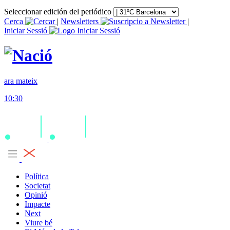
Seleccionar edición del periódico
Cerca
|
Newsletters
|
Iniciar Sessió
ara mateix
10:30
Política
Societat
Opinió
Impacte
Next
Viure bé