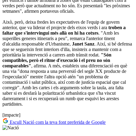
per edificis i també arribaria a zones que estan catalogades com a
verdes però que actualment no ho són. Es presentarà "les pròximes
setmanes", afirmen portaveus oficials.
Això, però, deixa fredes les expectatives de l'equip de govern
anterior, que va liderar el projecte dels eixos verds i ara
troben a
faltar que s'intervingui més allà on hi ha cotxes
. "Amb les
superilles generes itineraris a peu", remarca l'anterior tinent
d'alcaldia responsable d'Urbanisme,
Janet Sanz
. Així, si bé defensa
que se segueixin fent interiors d'illa, insisteix a mantenir com a
prioritària la intervenció a carrers amb trànsit rodat.
"Són
compatibles, però el ritme d'execució i el preu no són
comparables"
, afirma. A més, estableix una diferenciació en què
una via "dona resposta a una perversió del segle XX producte de
l'especulació" mentre l'altra opció atén "un problema de
contaminació i salut pública, així com de justícia espacial que cal
corregir". Amb les cartes i els arguments sobre la taula, ara falta
saber si es desfarà la polarització urbanística que s'ha viscut
darrerament i si es recuperarà un rumb que esquivi les arestes
partidistes.
[impacte]
Escull Nació com la teva font preferida de Google