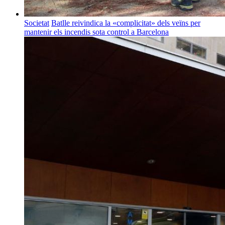
Societat
Batlle reivindica la «complicitat» dels veïns per
mantenir els incendis sota control a Barcelona