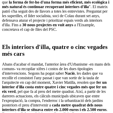
que
la forma de fer-ho d'una forma més eficient, més ecològica i
més natural és continuar recuperant interiors d'illa
". El mateix
patró s'ha seguit des de llavors a totes les entrevistes. Preguntat per
les superilles, el líder socialista, soci de Colau durant set anys,
defensava aturar el projecte i prioritzar espais verds als interiors
d'illa. Fins a
30 nous projectes en vuit anys
a l'Eixample,
concretava el cap de files del PSC.
Els interiors d'illa, quatre o cinc vegades
més cars
Abans d'acabar el mandat, l'anterior àrea d'Urbanisme -en mans dels
comuns- va recopilar xifres i costos de les dues tipologies
d'intervencions. Segons ha pogut saber
Nació
, les dades que va
recollir el consistori l'any passat i que van sortir de la taula de
l'arquitecte en cap del moment, Xavier Matilla, resolen que
fer un
interior d'illa costa entre quatre i cinc vegades més que fer un
eix verd
, pel que fa al preu del metre quadrat. Així, a partir de les
darreres actuacions, els càlculs municipals ubicaven que entre
l'expropiació, la compra, l'enderroc i la urbanització dels jardins
posteriors el preu d'intervenir a
cada metre quadrat dels nous
interiors d'illa se situava entre els 2.000 euros i els 2.500 euros
.