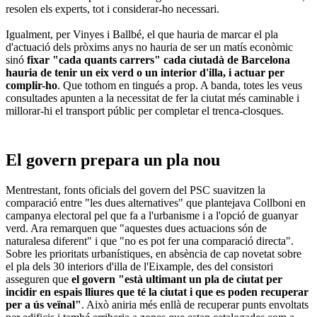
resolen els experts, tot i considerar-ho necessari.
Igualment, per Vinyes i Ballbé, el que hauria de marcar el pla
d'actuació dels pròxims anys no hauria de ser un matís econòmic
sinó
fixar "cada quants carrers" cada ciutadà de Barcelona
hauria de tenir un eix verd o un interior d'illa, i actuar per
complir-ho
. Que tothom en tingués a prop. A banda, totes les veus
consultades apunten a la necessitat de fer la ciutat més caminable i
millorar-hi el transport públic per completar el trenca-closques.
El govern prepara un pla nou
Mentrestant, fonts oficials del govern del PSC suavitzen la
comparació entre "les dues alternatives" que plantejava Collboni en
campanya electoral pel que fa a l'urbanisme i a l'opció de guanyar
verd. Ara remarquen que "aquestes dues actuacions són de
naturalesa diferent" i que "no es pot fer una comparació directa".
Sobre les prioritats urbanístiques, en absència de cap novetat sobre
el pla dels 30 interiors d'illa de l'Eixample, des del consistori
asseguren que
el govern "està ultimant un pla de ciutat per
incidir en espais lliures que té la ciutat i que es poden recuperar
per a ús veïnal"
. Això aniria més enllà de recuperar punts envoltats