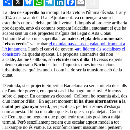
La idea de
superilla
ha irromput a Barcelona l'última dècada. L'any
2014 -encara amb CiU a l'Ajuntament- va començar a surar i
estendre's entre el debat polític i veïnal. L'impuls al projecte arribaria
poc després, amb els comuns ocupant l'alcaldia i entomant el que ha
acabat sent un dels projectes insígnia del llegat d'Ada Colau.
Tothom té al cap una superilla. Tanmateix,
el pla dels anomenats
"eixos verds"
va acabar
el mandat passat assenyalat políticament a
l'Ajuntament
. I amb el canvi de govern -
ara lideren els socialistes el
consistori
- ha quedat aparcat. La proposta alternativa del nou
alcalde, Jaume Collboni, són
els interiors d'illa
. Diversos experts
intenten aterrar a
Nació
els fons d'aquestes dues intervencions
urbanístiques, què les uneix i com ha de ser la transformació de la
ciutat.
D'entrada, si el projecte Superilla Barcelona va ser la nineta dels ulls
de l'anterior govern, en aquest cas hi ha hagut un canvi. Almenys
sobre el paper. En campanya electoral, Collboni ho resumia així, des
d'un interior d'illa: "En aquest moment
hi ha dues alternatives a la
ciutat per guanyar verd
, per pacificar, per tenir zones d'esbarjo
com aquesta. I hi ha una altra que és la que s'ha plantejat a Consell
de Cent, que no neguem que pugui tenir resultats positius a mitjà
termini. Però senzillament creiem que escalar aquest model a tot
l'Eixample no és viable. És econòmicament inassumible i pensem