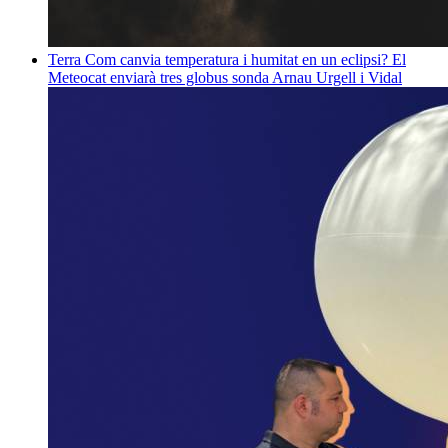
Terra
Com canvia temperatura i humitat en un eclipsi? El
Meteocat enviarà tres globus sonda
Arnau Urgell i Vidal