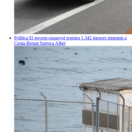
Política
El govern espanyol registra 1.342 menors migrants a
Ceuta
Bernat Surroca Albet