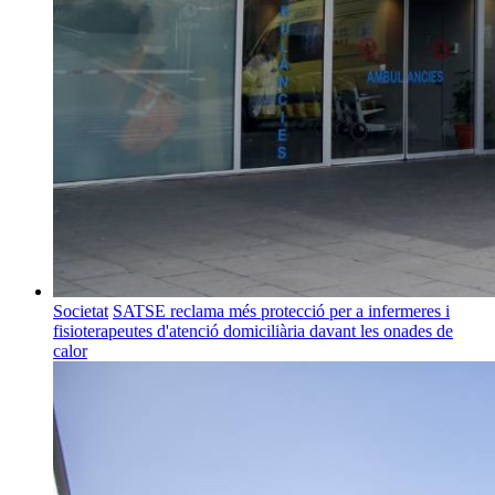
Societat
SATSE reclama més protecció per a infermeres i
fisioterapeutes d'atenció domiciliària davant les onades de
calor