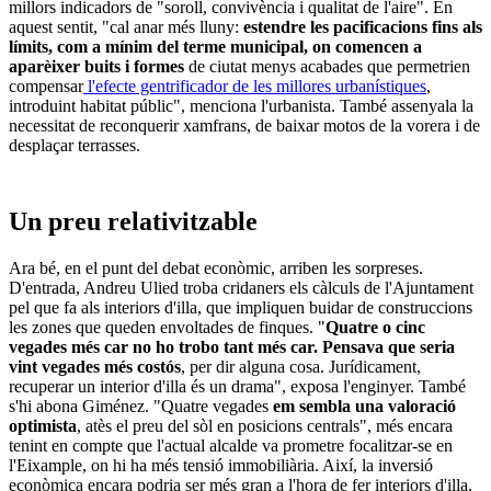
millors indicadors de "soroll, convivència i qualitat de l'aire". En
aquest sentit, "cal anar més lluny:
estendre les pacificacions fins als
límits, com a mínim del terme municipal, on comencen a
aparèixer buits i formes
de ciutat menys acabades que permetrien
compensar
l'efecte gentrificador de les millores urbanístiques
,
introduint habitat públic", menciona l'urbanista. També assenyala la
necessitat de reconquerir xamfrans, de baixar motos de la vorera i de
desplaçar terrasses.
Un preu relativitzable
Ara bé, en el punt del debat econòmic, arriben les sorpreses.
D'entrada, Andreu Ulied troba cridaners els càlculs de l'Ajuntament
pel que fa als interiors d'illa, que impliquen buidar de construccions
les zones que queden envoltades de finques. "
Quatre o cinc
vegades més car no ho trobo tant més car. Pensava que seria
vint vegades més costós
, per dir alguna cosa. Jurídicament,
recuperar un interior d'illa és un drama", exposa l'enginyer. També
s'hi abona Giménez. "Quatre vegades
em sembla una valoració
optimista
, atès el preu del sòl en posicions centrals", més encara
tenint en compte que l'actual alcalde va prometre focalitzar-se en
l'Eixample, on hi ha més tensió immobiliària. Així, la inversió
econòmica encara podria ser més gran a l'hora de fer interiors d'illa,