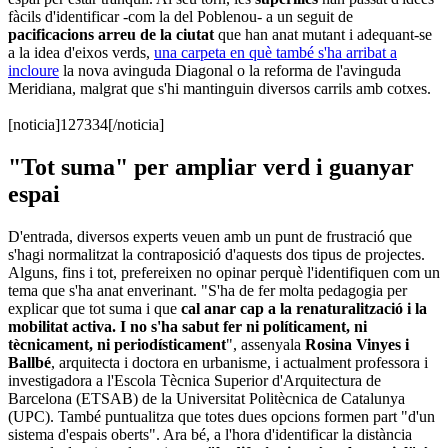
fàcils d'identificar -com la del Poblenou- a un seguit de
pacificacions arreu de la ciutat
que han anat mutant i adequant-se
a la idea d'eixos verds,
una carpeta en què també s'ha arribat a
incloure
la nova avinguda Diagonal o la reforma de l'avinguda
Meridiana, malgrat que s'hi mantinguin diversos carrils amb cotxes.
[noticia]127334[/noticia]
"Tot suma" per ampliar verd i guanyar
espai
D'entrada, diversos experts veuen amb un punt de frustració que
s'hagi normalitzat la contraposició d'aquests dos tipus de projectes.
Alguns, fins i tot, prefereixen no opinar perquè l'identifiquen com un
tema que s'ha anat enverinant. "S'ha de fer molta pedagogia per
explicar que tot suma i que
cal anar cap a la renaturalització i la
mobilitat activa. I no s'ha sabut fer ni políticament, ni
tècnicament, ni periodísticament
", assenyala
Rosina Vinyes i
Ballbé
, arquitecta i doctora en urbanisme, i actualment professora i
investigadora a l'Escola Tècnica Superior d'Arquitectura de
Barcelona (ETSAB) de la Universitat Politècnica de Catalunya
(UPC). També puntualitza que totes dues opcions formen part "d'un
sistema d'espais oberts". Ara bé, a l'hora d'identificar la distància