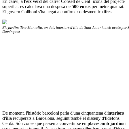
En canvi, a
l'eix verd
del carrer Consell de Cent -icona del projecte
superilla- es calculava una despesa de
500 euros
per metre quadrat.
El govern Collboni s'ha negat a confirmar o desmentir xifres.
Els jardins Tete Montoliu, un dels interiors d'illa de Sant Antoni, amb accés per
Domínguez
De moment, l'històric barceloní parla d'una cinquantena d'
interiors
d'illa
recuperats a Barcelona, seguint també el disseny d'Ildefons
Cerdà. Són zones que passen a convertir-se en
places amb jardins
i
espai per estar tranquil. Al seu torn, les
superilles
han passat d'idees