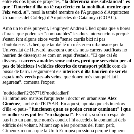
entre els dos tipus de projectes,
"la diferència més substancial" és
que "l'interior d'illa no té cap efecte en la mobilitat, mentre que
l'eix verd, sí"
, resol la també membre de l'Agrupació d'Arquitectes
Urbanistes del Col·legi d'Arquitectes de Catalunya (COAC).
Amb un to més punyent, l'enginyer Andreu Ulied opina que a hores
d'ara sí que poden ser "comparables" les dues intervencions perquè
s'estan fent alguns eixos verds "sense carrils bici ni pas
d'autobusos". Ulied, que també té un màster en urbanisme per la
Universitat de Harvard, assegura que els nous carrers pacificats no
haurien de dissenyar-se com un espai d'estada. "El que cal és
dissenyar
carrers amables sense cotxes, però que serveixin per al
pas de bicicletes i vehicles elèctrics de transport públic
com els
busos de barri, i segurament els
interiors d'illa haurien de ser els
espais més verds pes als veïns
, que donen més tranquil·litat i
seguretat", comenta l'expert.
[noticiadiari]2/267716[/noticiadiari]
Hi introdueix matisos l'arquitecte i doctor en urbanisme
Àlex
Giménez
, també de l'ETSAB. En aquest, apunta que els interiors
d'illa -o patis-
"funcionen quan es poden creuar caminant" i que
és millor si es pot fer "en diagonal"
. És a dir, si són un espai de
pas i no un punt que només coneix i hi accedeix la comunitat dels
edificis del voltant. Mirant cap a les prioritats del futur, però,
Giménez recorda que la Unió Europea pressiona perquè tinguem