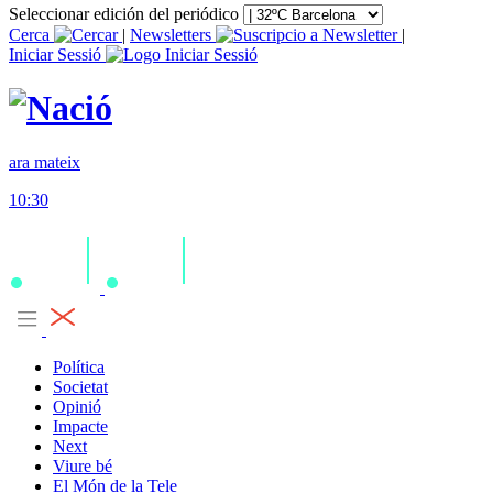
Seleccionar edición del periódico
Cerca
|
Newsletters
|
Iniciar Sessió
ara mateix
10:30
Política
Societat
Opinió
Impacte
Next
Viure bé
El Món de la Tele