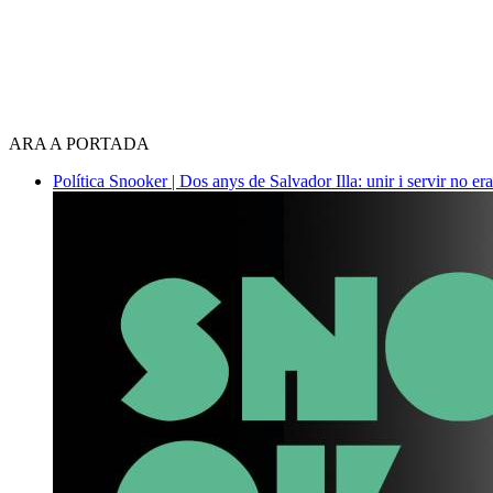
ARA A PORTADA
Política
Snooker | Dos anys de Salvador Illa: unir i servir no era