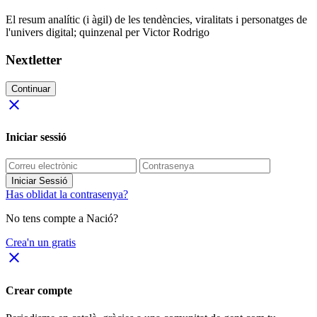
El resum analític (i àgil) de les tendències, viralitats i personatges de
l'univers digital; quinzenal per Victor Rodrigo
Nextletter
Continuar
close
Iniciar sessió
Iniciar Sessió
Has oblidat la contrasenya?
No tens compte a Nació?
Crea'n un gratis
close
Crear compte