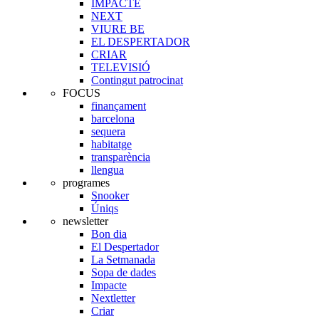
IMPACTE
NEXT
VIURE BE
EL DESPERTADOR
CRIAR
TELEVISIÓ
Contingut patrocinat
FOCUS
finançament
barcelona
sequera
habitatge
transparència
llengua
programes
Snooker
Úniqs
newsletter
Bon dia
El Despertador
La Setmanada
Sopa de dades
Impacte
Nextletter
Criar