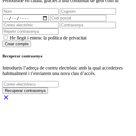
Periodisme
en català
, gràcies a una comunitat de gent com tu
He llegit i entenc la política de privacitat
Crear compte
Recuperar contrasenya
Introdueix l’adreça de correu electrònic amb la qual accedeixes
habitualment i t’enviarem una nova clau d’accés.
Recuperar contrasenya
close