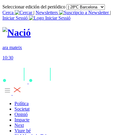
Seleccionar edición del periódico
Cerca
|
Newsletters
|
Iniciar Sessió
ara mateix
10:30
Política
Societat
Opinió
Impacte
Next
Viure bé