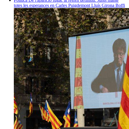
Política
De l'aparició fugaç al retorn definitiu: Junts manté
totes les esperances en Carles Puigdemont
Lluís Girona Boffi