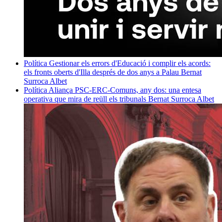
Política
Gestionar els errors d'Educació i complir els acords:
els fronts oberts d'Illa després de dos anys a Palau
Bernat
Surroca Albet
Política
Aliança PSC-ERC-Comuns, any dos: una entesa
operativa que mira de reüll els tribunals
Bernat Surroca Albet