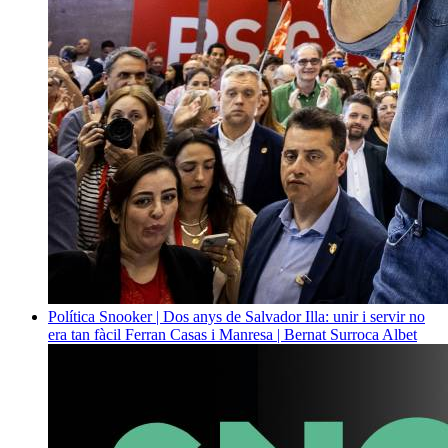
Política
Snooker | Dos anys de Salvador Illa: unir i servir no
era tan fàcil
Ferran Casas i Manresa | Bernat Surroca Albet