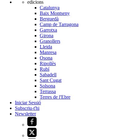
edicions
Catalunya
Baix Montseny
Berguedà
Camp de Tarragona
Garrotxa
Girona
Granollers
Lleida
Manresa
Osona
Ripollès
Rubí
Sabadell
Sant Cugat
Solsona
Terrassa
Terres de l'Ebre
Iniciar Sessió
Subscriu-t'hi
Newsletter