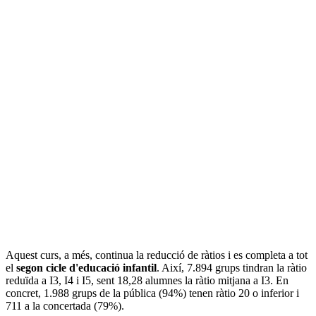
Aquest curs, a més, continua la reducció de ràtios i es completa a tot
el
segon cicle d'educació infantil
. Així, 7.894 grups tindran la ràtio
reduïda a I3, I4 i I5, sent 18,28 alumnes la ràtio mitjana a I3. En
concret, 1.988 grups de la pública (94%) tenen ràtio 20 o inferior i
711 a la concertada (79%).