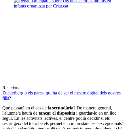
Relacionat
Zuckerberg o els pares: qui ha de ser el mestre digital dels nostres
fills?
Què passarà en el cas de la
secundària
? De manera general,
l'alumne/a haurà de
tancar el dispositiu
i guardar-lo en un lloc
segur. En les activitats lectives, el centre podrà decidir si els
restringeix del tot o bé els permet en circumstàncies "excepcionals"
amb ús pedagògic -geolocalització, enregistrament de vídeos- o bé