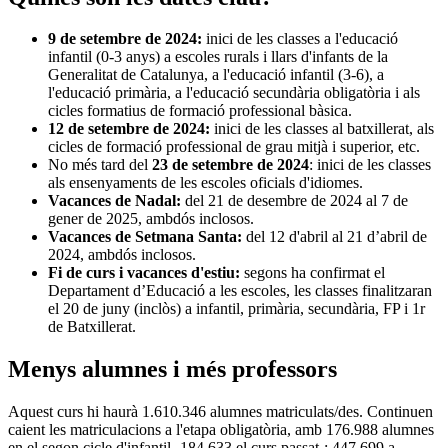
9 de setembre de 2024:
inici de les classes a l'educació
infantil (0-3 anys) a escoles rurals i llars d'infants de la
Generalitat de Catalunya, a l'educació infantil (3-6), a
l'educació primària, a l'educació secundària obligatòria i als
cicles formatius de formació professional bàsica.
12 de setembre de 2024:
inici de les classes al batxillerat, als
cicles de formació professional de grau mitjà i superior, etc.
No més tard del
23 de setembre de 2024
: inici de les classes
als ensenyaments de les escoles oficials d'idiomes.
Vacances de Nadal:
del 21 de desembre de 2024 al 7 de
gener de 2025, ambdós inclosos.
Vacances de Setmana Santa:
del 12 d'abril al 21 d’abril de
2024, ambdós inclosos.
Fi de curs i vacances d'estiu:
segons ha confirmat el
Departament d’Educació a les escoles, les classes finalitzaran
el 20 de juny (inclòs) a infantil, primària, secundària, FP i 1r
de Batxillerat.
Menys alumnes i més professors
Aquest curs hi haurà 1.610.346 alumnes matriculats/des. Continuen
caient les matriculacions a l'etapa obligatòria, amb 176.988 alumnes
en el segon cicle d'infantil -184.633 el curs passat-; 447.699 a