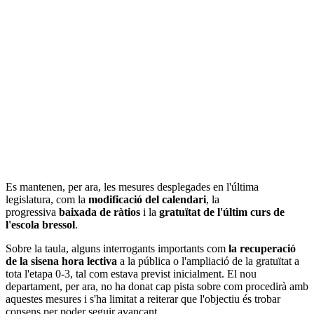
Es mantenen, per ara, les mesures desplegades en l'última
legislatura, com la
modificació del calendari
, la
progressiva
baixada de ràtios
i la
gratuïtat de l'últim curs de
l'escola bressol
.
Sobre la taula, alguns interrogants importants com
la recuperació
de la sisena hora lectiva
a la pública o l'ampliació de la gratuïtat a
tota l'etapa 0-3, tal com estava previst inicialment. El nou
departament, per ara, no ha donat cap pista sobre com procedirà amb
aquestes mesures i s'ha limitat a reiterar que l'objectiu és trobar
consens per poder seguir avançant.