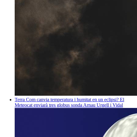
Terra
Com canvia temperatura i humitat en un eclipsi? El
Meteocat enviarà tres globus sonda
Arnau Urgell i Vidal