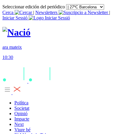
Seleccionar edición del periódico
Cerca
|
Newsletters
|
Iniciar Sessió
ara mateix
10:30
Política
Societat
Opinió
Impacte
Next
Viure bé