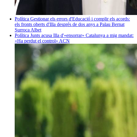
Política
Gestionar els errors d'Educació i complir els acords:
els fronts oberts d'Illa després de dos anys a Palau
Bernat
Surroca Albet
Política
Junts acusa Illa d'«ensorrar» Catalunya a mig mandat:
«Ha perdut el control»
ACN