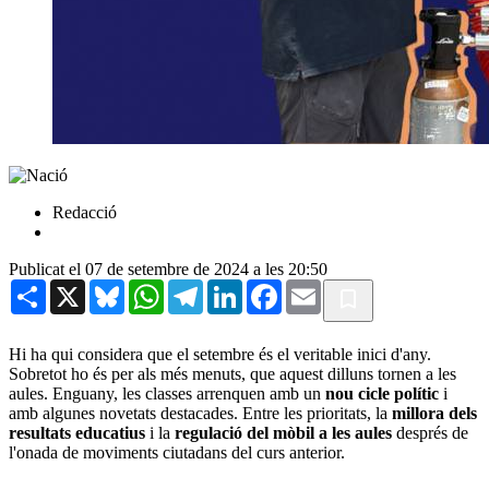
Redacció
Publicat el 07 de setembre de 2024 a les 20:50
Share
X
Bluesky
WhatsApp
Telegram
LinkedIn
Facebook
Email
Hi ha qui considera que el setembre és el veritable inici d'any.
Sobretot ho és per als més menuts, que aquest dilluns tornen a les
aules. Enguany, les classes arrenquen amb un
nou cicle polític
i
amb algunes novetats destacades. Entre les prioritats, la
millora dels
resultats educatius
i la
regulació del mòbil a les aules
després de
l'onada de moviments ciutadans del curs anterior.