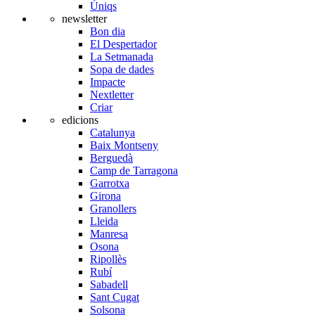
Úniqs
newsletter
Bon dia
El Despertador
La Setmanada
Sopa de dades
Impacte
Nextletter
Criar
edicions
Catalunya
Baix Montseny
Berguedà
Camp de Tarragona
Garrotxa
Girona
Granollers
Lleida
Manresa
Osona
Ripollès
Rubí
Sabadell
Sant Cugat
Solsona