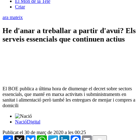
El Món de la Tele
Criar
ara mateix
He d'anar a treballar a partir d'avui? Els
serveis essencials que continuen actius
El BOE publica a última hora de diumenge el decret sobre sectors
essencials, que manté en marxa activitats i subministraments en
sanitat i alimentació però també les entregues de menjar i compres a
domicili
NacióDigital
Publicat el 30 de març de 2020 a les 00:25
Share
X
Bluesky
WhatsApp
Telegram
LinkedIn
Facebook
Email