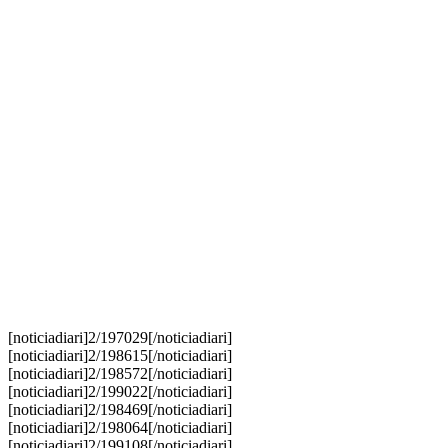
[noticiadiari]2/197029[/noticiadiari]
[noticiadiari]2/198615[/noticiadiari]
​[noticiadiari]2/198572[/noticiadiari]
[noticiadiari]2/199022[/noticiadiari]
[noticiadiari]2/198469[/noticiadiari]
[noticiadiari]2/198064[/noticiadiari]
[noticiadiari]2/199108[/noticiadiari]