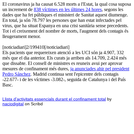
El coronavirus ja ha causat 6.528 morts a l'Estat, la qual cosa suposa
un increment de
838 víctimes en les últimes 24 hores
, segons les
dades que ha fet públiques el ministeri de Sanitat aquest diumenge.
En total, ja són 78.797 les persones que han estat infectades pel
virus, que ha situat Espanya en una crisi sanitària sense precedents.
Tot i el creixement del nombre de morts, l'augment dels contagis és
lleugerament menor.
[noticiadiari]2/199410[/noticiadiari]
Els pacients que requereixen atenció a les UCI són ja 4.907, 332
més que el dia anterior. Els curats ja arriben als 14.709, 2.424 més
que dissabte. El consell de ministres es reuneix avui per aprovar
mesures de confinament més dures,
ja anunciades ahir pel president
Pedro Sánchez
. Madrid continua sent l'epicentre dels contagis
-22.677- i de les víctimes -3.082-, seguida de Catalunya i del País
Basc.
Llista d'activitats essencials durant el confinament total
by
naciodigital
on Scribd