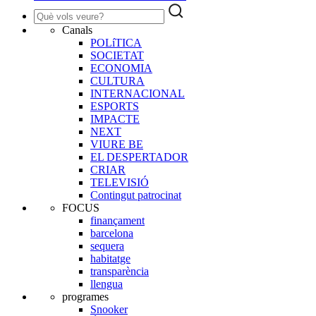
Canals
POLíTICA
SOCIETAT
ECONOMIA
CULTURA
INTERNACIONAL
ESPORTS
IMPACTE
NEXT
VIURE BE
EL DESPERTADOR
CRIAR
TELEVISIÓ
Contingut patrocinat
FOCUS
finançament
barcelona
sequera
habitatge
transparència
llengua
programes
Snooker