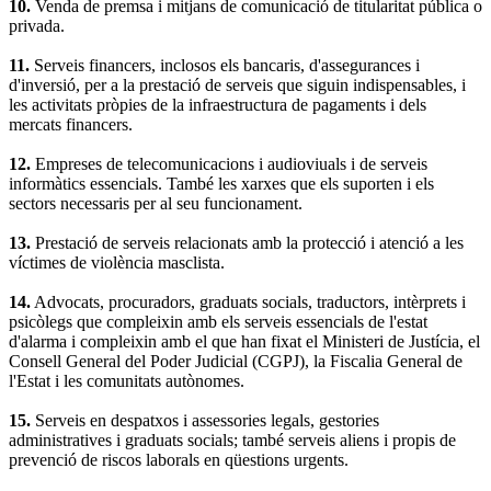
10.
Venda de premsa i mitjans de comunicació de titularitat pública o
privada.
11.
Serveis financers, inclosos els bancaris, d'assegurances i
d'inversió, per a la prestació de serveis que siguin indispensables, i
les activitats pròpies de la infraestructura de pagaments i dels
mercats financers.
12.
Empreses de telecomunicacions i audioviuals i de serveis
informàtics essencials. També les xarxes que els suporten i els
sectors necessaris per al seu funcionament.
13.
Prestació de serveis relacionats amb la protecció i atenció a les
víctimes de violència masclista.
14.
Advocats, procuradors, graduats socials, traductors, intèrprets i
psicòlegs que compleixin amb els serveis essencials de l'estat
d'alarma i compleixin amb el que han fixat el Ministeri de Justícia, el
Consell General del Poder Judicial (CGPJ), la Fiscalia General de
l'Estat i les comunitats autònomes.
15.
Serveis en despatxos i assessories legals, gestories
administratives i graduats socials; també serveis aliens i propis de
prevenció de riscos laborals en qüestions urgents.