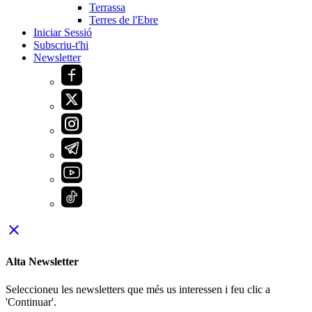
Terrassa
Terres de l'Ebre
Iniciar Sessió
Subscriu-t'hi
Newsletter
close
Alta Newsletter
Seleccioneu les newsletters que més us interessen i feu clic a
'Continuar'.