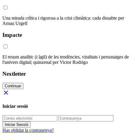
Una mirada crítica i rigorosa a la crisi climàtica: cada dissabte per
Arnau Urgell
Impacte
El resum analític (i àgil) de les tendències, viralitats i personatges de
l'univers digital; quinzenal per Victor Rodrigo
Nextletter
Continuar
close
Iniciar sessió
Iniciar Sessió
Has oblidat la contrasenya?