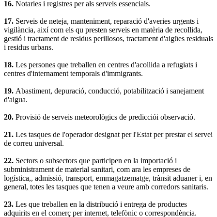
16.
Notaries i registres per als serveis essencials.
17.
Serveis de neteja, manteniment, reparació d'averies urgents i
vigilància, així com els qu presten serveis en matèria de recollida,
gestió i tractament de residus perillosos, tractament d'aigües residuals
i residus urbans.
18.
Les persones que treballen en centres d'acollida a refugiats i
centres d'internament temporals d'immigrants.
19.
Abastiment, depuració, conducció, potabilització i sanejament
d'aigua.
20.
Provisió de serveis meteorològics de predicciói observació.
21.
Les tasques de l'operador designat per l'Estat per prestar el servei
de correu universal.
22.
Sectors o subsectors que participen en la importació i
subministrament de material sanitari, com ara les empreses de
logística,, admissió, transport, emmagatzematge, trànsit aduaner i, en
general, totes les tasques que tenen a veure amb corredors sanitaris.
23.
Les que treballen en la distribució i entrega de productes
adquirits en el comerç per internet, telefònic o correspondència.