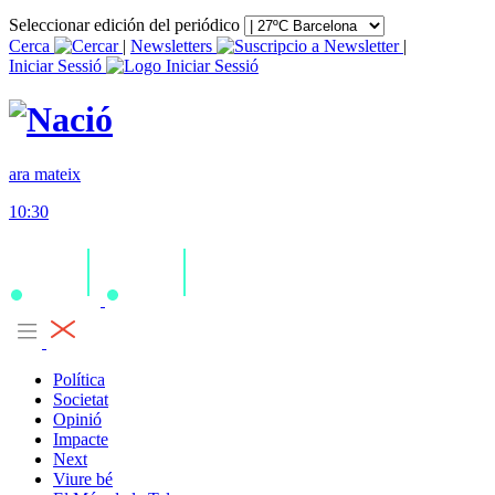
Seleccionar edición del periódico
Cerca
|
Newsletters
|
Iniciar Sessió
ara mateix
10:30
Política
Societat
Opinió
Impacte
Next
Viure bé