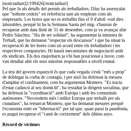
[noticiadiari]2/199426[/noticiadiari]
Pel que fa als detalls del permís als treballadors, Díaz ha assenyalat
que "tothom cedeix" en referència tant als empleats com als
empresaris. Les hores que no es treballin fins el 9 d'abril -vuit dies
laborables, perquè hi ha la Setmana Santa pel mig- s'hauran de
recuperar amb data límit de 31 de desembre, com ja va avançar ahir
Pedro Sánchez. "Ha de ser solidari", ha argumentat la ministra de
Treball, que ha demanat "respectar els descansos" i que ha situat la
recuperació de les hores com un acord entre els treballadors i les
respectives companyies. Hi haurà mecanismes de negociació amb
els sindicats. Els dos majoritaris ja s'hi han posicionat a favor, com
van detallar ahir els seus màxims responsables a nivell estatal.
La tesi del govern espanyol és que cada vegada s'està "més a prop"
de doblegar la corba de contagis, i per això ha defensat la mesura
d'ampliar el confinament, com ha argumentat Montero. "Es tracta
d'estar cadascú al seu domicili", ha ressaltat la dirigent socialista, que
ha defensat la "coordinació" amb Europa i amb les comunitats
autònomes. "Necessitem més i millor Europa que treballi per als
ciutadans", ha remarcat Montero, que ha demanat mesures perquè
l'economia entri en "hibernació" per tal que, quan passi la pandèmia,
es pugui recuperar el "camí de creixement" dels últims anys.
Rècord de víctimes