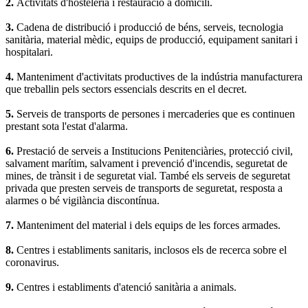
2.
Activitats d'hosteleria i restauració a domicili.
3.
Cadena de distribució i producció de béns, serveis, tecnologia
sanitària, material mèdic, equips de producció, equipament sanitari i
hospitalari.
4.
Manteniment d'activitats productives de la indústria manufacturera
que treballin pels sectors essencials descrits en el decret.
5.
Serveis de transports de persones i mercaderies que es continuen
prestant sota l'estat d'alarma.
6.
Prestació de serveis a Institucions Penitenciàries, protecció civil,
salvament marítim, salvament i prevenció d'incendis, seguretat de
mines, de trànsit i de seguretat vial. També els serveis de seguretat
privada que presten serveis de transports de seguretat, resposta a
alarmes o bé vigilància discontínua.
7.
Manteniment del material i dels equips de les forces armades.
8.
Centres i establiments sanitaris, inclosos els de recerca sobre el
coronavirus.
9.
Centres i establiments d'atenció sanitària a animals.