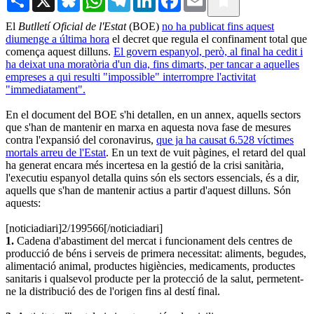
El
Butlletí Oficial de l'Estat
(BOE)
no ha publicat fins aquest
diumenge a última hora
el decret que regula el confinament total que
comença aquest dilluns.
El govern espanyol, però, al final ha cedit i
ha deixat una moratòria d'un dia, fins dimarts, per tancar a aquelles
empreses a qui resulti "impossible" interrompre l'activitat
"immediatament".
En el document del BOE s'hi detallen, en un annex, aquells sectors
que s'han de mantenir en marxa en aquesta nova fase de mesures
contra l'expansió del coronavirus,
que ja ha causat 6.528 víctimes
mortals arreu de l'Estat
. En un text de vuit pàgines, el retard del qual
ha generat encara més incertesa en la gestió de la crisi sanitària,
l'executiu espanyol detalla quins són els sectors essencials, és a dir,
aquells que s'han de mantenir actius a partir d'aquest dilluns. Són
aquests:
[noticiadiari]2/199566[/noticiadiari]
1.
Cadena d'abastiment del mercat i funcionament dels centres de
producció de béns i serveis de primera necessitat: aliments, begudes,
alimentació animal, productes higiències, medicaments, productes
sanitaris i qualsevol producte per la protecció de la salut, permetent-
ne la distribució des de l'origen fins al destí final.