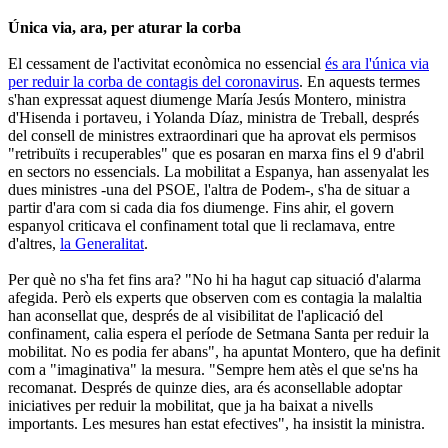
Única via, ara, per aturar la corba
El cessament de l'activitat econòmica no essencial
és ara l'única via
per reduir la corba de contagis del coronavirus
. En aquests termes
s'han expressat aquest diumenge María Jesús Montero, ministra
d'Hisenda i portaveu, i Yolanda Díaz, ministra de Treball, després
del consell de ministres extraordinari que ha aprovat els permisos
"retribuïts i recuperables" que es posaran en marxa fins el 9 d'abril
en sectors no essencials. La mobilitat a Espanya, han assenyalat les
dues ministres -una del PSOE, l'altra de Podem-, s'ha de situar a
partir d'ara com si cada dia fos diumenge. Fins ahir, el govern
espanyol criticava el confinament total que li reclamava, entre
d'altres,
la Generalitat
.
Per què no s'ha fet fins ara? "No hi ha hagut cap situació d'alarma
afegida. Però els experts que observen com es contagia la malaltia
han aconsellat que, després de al visibilitat de l'aplicació del
confinament, calia espera el període de Setmana Santa per reduir la
mobilitat. No es podia fer abans", ha apuntat Montero, que ha definit
com a "imaginativa" la mesura. "Sempre hem atès el que se'ns ha
recomanat. Després de quinze dies, ara és aconsellable adoptar
iniciatives per reduir la mobilitat, que ja ha baixat a nivells
importants. Les mesures han estat efectives", ha insistit la ministra.