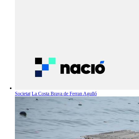
Societat
La Costa Brava de Ferran Agulló