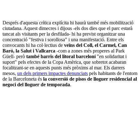
Després d'aquesta crítica explícita hi haurà també més mobilització
ciutadana. Aquest dimecres i dijous -els dos dies que el parc estarà
tancat als visitants per la desfilada- hi ha previst organitzar una
concentració "festiva i sorollosa" i una manifestació. Entre els
convocants hi ha col·lectius de
veïns del Coll, el Carmel, Can
Baró, la Salut i Vallcarca
-com a zones més properes al Park
Güell- però
també barris del litoral barceloní
"en solidaritat i
suport" pels efectes de la Copa Amèrica, que sobretot acabaran
focalitzant-se en aquests punts més pròxims al mar. Els darrers
mesos,
un dels primers impactes denunciats
pels habitants de l'entorn
de la Barceloneta és
la conversió de pisos de lloguer residencial al
negoci del lloguer de temporada
.