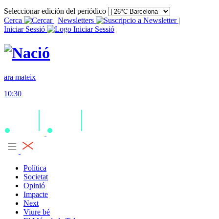
Seleccionar edición del periódico
Cerca
|
Newsletters
|
Iniciar Sessió
ara mateix
10:30
Política
Societat
Opinió
Impacte
Next
Viure bé