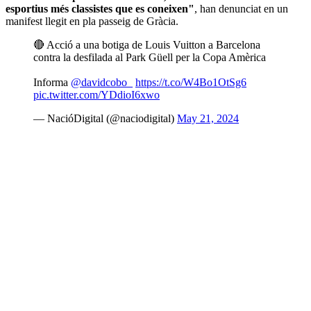
esportius més classistes que es coneixen"
, han denunciat en un
manifest llegit en pla passeig de Gràcia.
🔴 Acció a una botiga de Louis Vuitton a Barcelona
contra la desfilada al Park Güell per la Copa Amèrica
Informa
@davidcobo_
https://t.co/W4Bo1OtSg6
pic.twitter.com/YDdioI6xwo
— NacióDigital (@naciodigital)
May 21, 2024