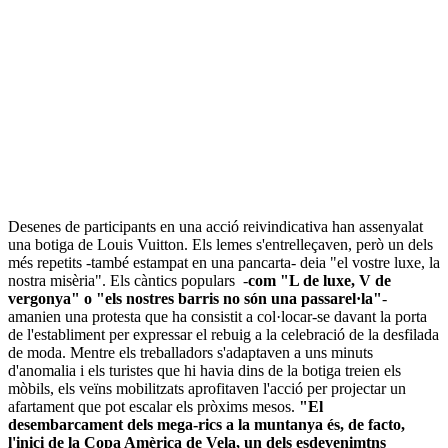
Desenes de participants en una acció reivindicativa han assenyalat
una botiga de Louis Vuitton. Els lemes s'entrelleçaven, però un dels
més repetits -també estampat en una pancarta- deia "el vostre luxe, la
nostra misèria". Els càntics populars -
com "L de luxe, V de
vergonya" o "els nostres barris no són una passarel·la"
-
amanien una protesta que ha consistit a col·locar-se davant la porta
de l'establiment per expressar el rebuig a la celebració de la desfilada
de moda. Mentre els treballadors s'adaptaven a uns minuts
d'anomalia i els turistes que hi havia dins de la botiga treien els
mòbils, els veïns mobilitzats aprofitaven l'acció per projectar un
afartament que pot escalar els pròxims mesos.
"El
desembarcament dels mega-rics a la muntanya és, de facto,
l'inici de la Copa Amèrica de Vela, un dels esdevenimtns