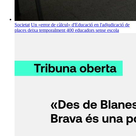
Societat
Un «error de càlcul» d'Educació en l'adjudicació de
places deixa temporalment 400 educadors sense escola