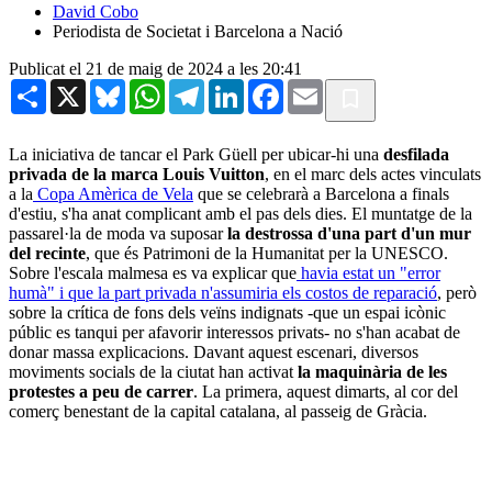
David Cobo
Periodista de Societat i Barcelona a Nació
Publicat el 21 de maig de 2024 a les 20:41
Share
X
Bluesky
WhatsApp
Telegram
LinkedIn
Facebook
Email
La iniciativa de tancar el Park Güell per ubicar-hi una
desfilada
privada de la marca Louis Vuitton
, en el marc dels actes vinculats
a la
Copa Amèrica de Vela
que se celebrarà a Barcelona a finals
d'estiu, s'ha anat complicant amb el pas dels dies. El muntatge de la
passarel·la de moda va suposar
la destrossa d'una part d'un mur
del recinte
, que és Patrimoni de la Humanitat per la UNESCO.
Sobre l'escala malmesa es va explicar que
havia estat un "error
humà" i que la part privada n'assumiria els costos de reparació
, però
sobre la crítica de fons dels veïns indignats -que un espai icònic
públic es tanqui per afavorir interessos privats- no s'han acabat de
donar massa explicacions. Davant aquest escenari, diversos
moviments socials de la ciutat han activat
la maquinària de les
protestes a peu de carrer
. La primera, aquest dimarts, al cor del
comerç benestant de la capital catalana, al passeig de Gràcia.