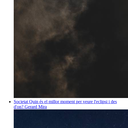
Societat
Quin és el millor moment per veure l'eclipsi i des
d'on?
Gerard Mira