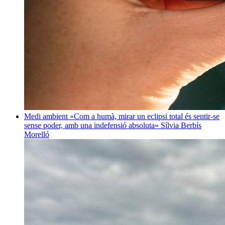
Medi ambient
«Com a humà, mirar un eclipsi total és sentir-se
sense poder, amb una indefensió absoluta»
Sílvia Berbís
Morelló