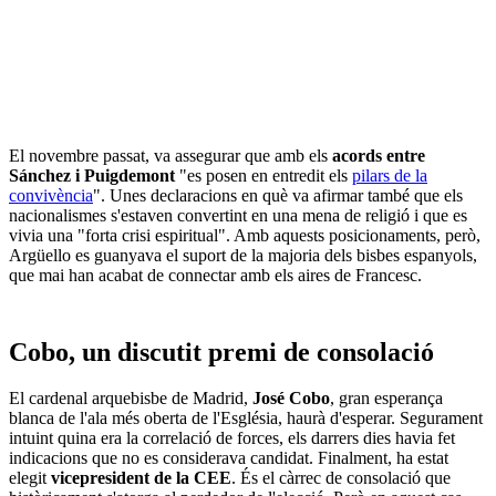
El novembre passat, va assegurar que amb els
acords entre
Sánchez i Puigdemont
"es posen en entredit els
pilars de la
convivència
". Unes declaracions en què va afirmar també que els
nacionalismes s'estaven convertint en una mena de religió i que es
vivia una "forta crisi espiritual". Amb aquests posicionaments, però,
Argüello es guanyava el suport de la majoria dels bisbes espanyols,
que mai han acabat de connectar amb els aires de Francesc.
Cobo, un discutit premi de consolació
El cardenal arquebisbe de Madrid,
José Cobo
, gran esperança
blanca de l'ala més oberta de l'Església, haurà d'esperar. Segurament
intuint quina era la correlació de forces, els darrers dies havia fet
indicacions que no es considerava candidat. Finalment, ha estat
elegit
vicepresident de la CEE
. És el càrrec de consolació que