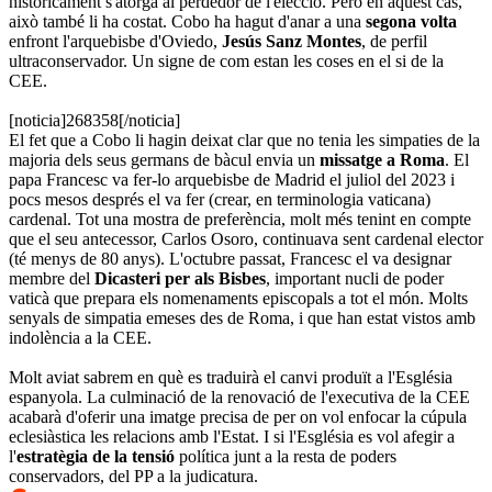
històricament s'atorga al perdedor de l'elecció. Però en aquest cas,
això també li ha costat. Cobo ha hagut d'anar a una
segona volta
enfront l'arquebisbe d'Oviedo,
Jesús Sanz Montes
, de perfil
ultraconservador. Un signe de com estan les coses en el si de la
CEE.
[noticia]268358[/noticia]
El fet que a Cobo li hagin deixat clar que no tenia les simpaties de la
majoria dels seus germans de bàcul envia un
missatge a Roma
. El
papa Francesc va fer-lo arquebisbe de Madrid el juliol del 2023 i
pocs mesos després el va fer (crear, en terminologia vaticana)
cardenal. Tot una mostra de preferència, molt més tenint en compte
que el seu antecessor, Carlos Osoro, continuava sent cardenal elector
(té menys de 80 anys). L'octubre passat, Francesc el va designar
membre del
Dicasteri per als Bisbes
, important nucli de poder
vaticà que prepara els nomenaments episcopals a tot el món. Molts
senyals de simpatia emeses des de Roma, i que han estat vistos amb
indolència a la CEE.
Molt aviat sabrem en què es traduirà el canvi produït a l'Església
espanyola. La culminació de la renovació de l'executiva de la CEE
acabarà d'oferir una imatge precisa de per on vol enfocar la cúpula
eclesiàstica les relacions amb l'Estat. I si l'Església es vol afegir a
l'
estratègia de la tensió
política junt a la resta de poders
conservadors, del PP a la judicatura.