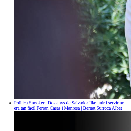
Política
Snooker | Dos anys de Salvador Illa: unir i servir no
era tan fàcil
Ferran Casas i Manresa | Bernat Surroca Albet