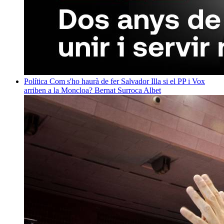
Política
Com s'ho haurà de fer Salvador Illa si el PP i Vox
arriben a la Moncloa?
Bernat Surroca Albet