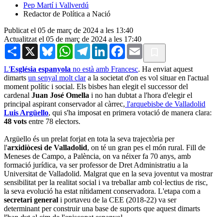
Pep Martí i Vallverdú
Redactor de Política a Nació
Publicat el 05 de març de 2024 a les 13:40
Actualitzat el 05 de març de 2024 a les 17:40
Share
X
Bluesky
WhatsApp
Telegram
LinkedIn
Facebook
Email
L'
Església espanyola
no està amb Francesc
. Ha enviat aquest
dimarts
un senyal molt clar
a la societat d'on es vol situar en l'actual
moment polític i social. Els bisbes han elegit el successor del
cardenal
Juan José Omella
i no han dubtat a l'hora d'elegir el
principal aspirant conservador al càrrec,
l'arquebisbe de Valladolid
Luis Argüello
, qui s'ha imposat en primera votació de manera clara:
48 vots
entre 78 electors.
Argüello és un prelat forjat en tota la seva trajectòria per
l'
arxidiòcesi de Valladolid
, on té un gran pes el món rural. Fill de
Meneses de Campo, a Palència, on va néixer fa 70 anys, amb
formació jurídica, va ser professor de Dret Administratiu a la
Universitat de Valladolid. Malgrat que en la seva joventut va mostrar
sensibilitat per la realitat social i va treballar amb col·lectius de risc,
la seva evolució ha estat nítidament conservadora. L'etapa com a
secretari general
i portaveu de la CEE (2018-22) va ser
determinant per construir una base de suports que aquest dimarts