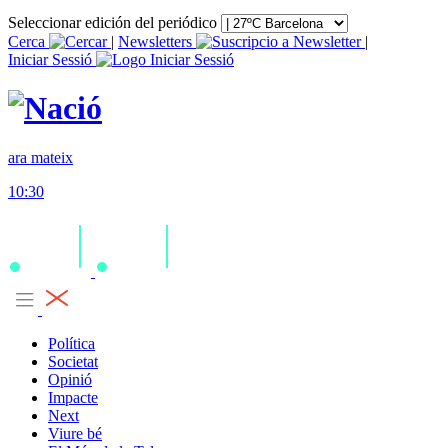
Seleccionar edición del periódico
Cerca
|
Newsletters
|
Iniciar Sessió
ara mateix
10:30
Política
Societat
Opinió
Impacte
Next
Viure bé