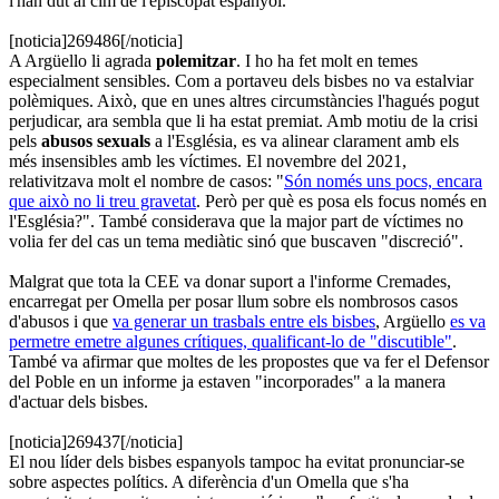
l'han dut al cim de l'episcopat espanyol.
[noticia]269486[/noticia]
A Argüello li agrada
polemitzar
. I ho ha fet molt en temes
especialment sensibles. Com a portaveu dels bisbes no va estalviar
polèmiques. Això, que en unes altres circumstàncies l'hagués pogut
perjudicar, ara sembla que li ha estat premiat. Amb motiu de la crisi
pels
abusos sexuals
a l'Església, es va alinear clarament amb els
més insensibles amb les víctimes. El novembre del 2021,
relativitzava molt el nombre de casos: "
Són només uns pocs, encara
que això no li treu gravetat
. Però per què es posa els focus només en
l'Església?". També considerava que la major part de víctimes no
volia fer del cas un tema mediàtic sinó que buscaven "discreció".
Malgrat que tota la CEE va donar suport a l'informe Cremades,
encarregat per Omella per posar llum sobre els nombrosos casos
d'abusos i que
va generar un trasbals entre els bisbes
, Argüello
es va
permetre emetre algunes crítiques, qualificant-lo de "discutible"
.
També va afirmar que moltes de les propostes que va fer el Defensor
del Poble en un informe ja estaven "incorporades" a la manera
d'actuar dels bisbes.
[noticia]269437[/noticia]
El nou líder dels bisbes espanyols tampoc ha evitat pronunciar-se
sobre aspectes polítics. A diferència d'un Omella que s'ha