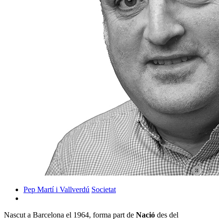
Pep Martí i Vallverdú
Societat
Nascut a Barcelona el 1964, forma part de
Nació
des del