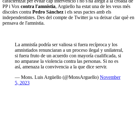
caracteritzat per evitar cap intervenció i no s'ha afegit a la croada de
PP i Vox
contra l'amnistia
, Argüello ha estat una de les veus més
díscoles contra
Pedro Sánchez
i els seus pactes amb els
independentistes. Des del compte de Twitter ja va deixar clar què en
pensava de l'amnistia.
La amnistía podría ser valiosa si fuera recíproca y los
amnistiados renunciaran a un proceso ilegal y unilateral,
si fuera fruto de un acuerdo con mayoría cualificada, si
no amparase la violencia contra las personas. Si no es
así, amenaza la convivencia a la que dice servir.
— Mons. Luis Argüello (@MonsArguello)
November
5, 2023