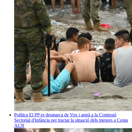
Política
El PP es desmarca de Vox i anirà a la Comissió
Sectorial d'Infància per tractar la situació dels menors a Ceuta
ACN