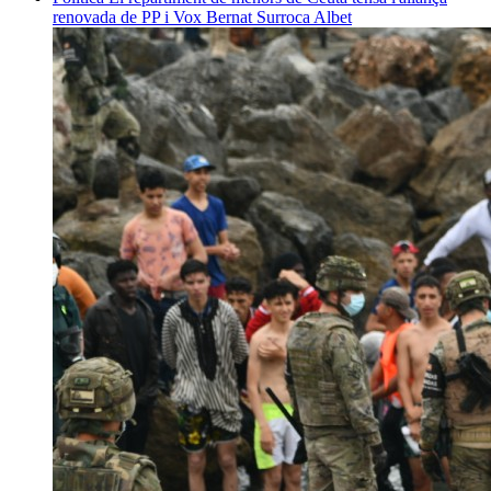
renovada de PP i Vox
Bernat Surroca Albet