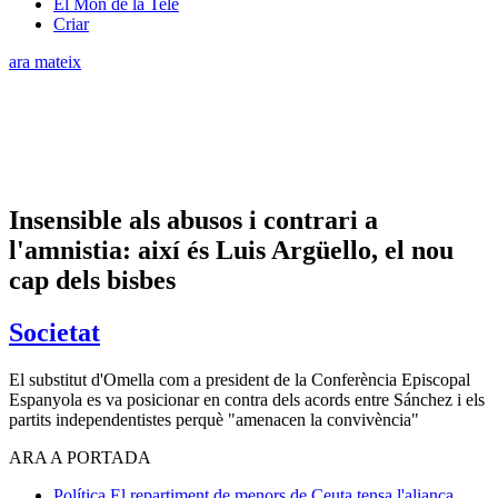
El Món de la Tele
Criar
ara mateix
Insensible als abusos i contrari a
l'amnistia: així és Luis Argüello, el nou
cap dels bisbes
Societat
El substitut d'Omella com a president de la Conferència Episcopal
Espanyola es va posicionar en contra dels acords entre Sánchez i els
partits independentistes perquè "amenacen la convivència"
ARA A PORTADA
Política
El repartiment de menors de Ceuta tensa l'aliança