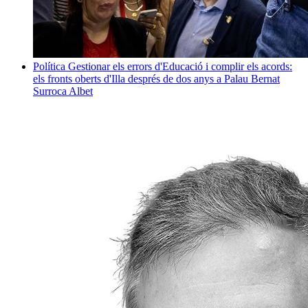
Política
Gestionar els errors d'Educació i complir els acords:
els fronts oberts d'Illa després de dos anys a Palau
Bernat
Surroca Albet