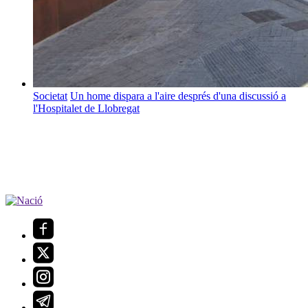
Societat
Un home dispara a l'aire després d'una discussió a
l'Hospitalet de Llobregat