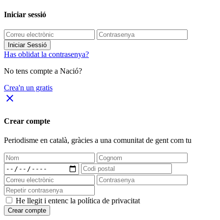
Iniciar sessió
Iniciar Sessió
Has oblidat la contrasenya?
No tens compte a Nació?
Crea'n un gratis
close
Crear compte
Periodisme
en català
, gràcies a una comunitat de gent com tu
He llegit i entenc la política de privacitat
Crear compte