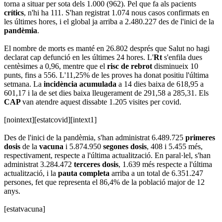
torna a situar per sota dels 1.000 (962). Pel que fa als pacients
crítics
, n'hi ha 111. S'han registrat 1.074 nous casos confirmats en
les últimes hores, i el global ja arriba a 2.480.227 des de l'inici de la
pandèmia
.
El nombre de morts es manté en 26.802 després que Salut no hagi
declarat cap defunció en les últimes 24 hores. L'
Rt
s'enfila dues
centèsimes a
0,96, mentre que el
risc de rebrot
disminueix 10
punts, fins a 556. L'11,25% de les proves ha donat positiu l'última
setmana. La
incidència acumulada
a 14 dies baixa de 618,95 a
601,17 i la de set dies baixa lleugerament de 291,58 a 285,31. Els
CAP
van atendre aquest dissabte 1.205 visites per covid.
[nointext][estatcovid][intext1]
Des de l'inici de la pandèmia, s'han administrat 6.489.725
primeres
dosis
de la
vacuna
i 5.874.950
segones dosis
, 408 i 5.455 més,
respectivament, respecte a l'última actualització. En paral·lel, s'han
administrat 3.284.472
terceres dosis
, 1.639 més respecte a l'última
actualització, i la
pauta completa
arriba a un total de 6.351.247
persones, fet que representa el 86,4% de la població major de 12
anys.
[estatvacuna]