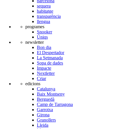
barcelona
sequera
habitatge
transparència
llengua
programes
Snooker
Úniqs
newsletter
Bon dia
El Despertador
La Setmanada
Sopa de dades
Impacte
Nextletter
Criar
edicions
Catalunya
Baix Montseny
Berguedà
Camp de Tarragona
Garrotxa
Girona
Granollers
Lleida