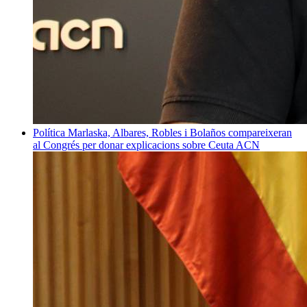
Política
Marlaska, Albares, Robles i Bolaños compareixeran
al Congrés per donar explicacions sobre Ceuta
ACN