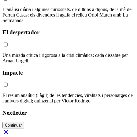
L’anàlisi diària i algunes curiositats, de dilluns a dijous, de la mà de
Ferran Casas; els divendres li agafa el relleu Oriol March amb La
Setmanada
El despertador
Una mirada crítica i rigorosa a la crisi climàtica: cada dissabte per
Arnau Urgell
Impacte
El resum analític (i àgil) de les tendències, viralitats i personatges de
l'univers digital; quinzenal per Victor Rodrigo
Nextletter
Continuar
close