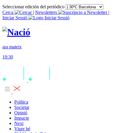
Seleccionar edición del periódico
Cerca
|
Newsletters
|
Iniciar Sessió
ara mateix
10:30
Política
Societat
Opinió
Impacte
Next
Viure bé