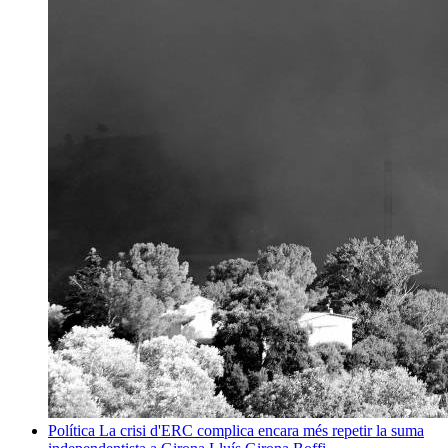
Política
La crisi d'ERC complica encara més repetir la suma