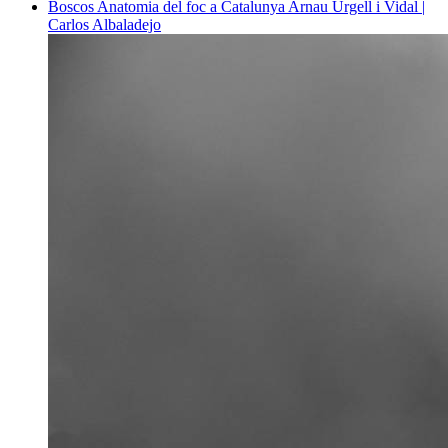
Boscos
Anatomia del foc a Catalunya
Arnau Urgell i Vidal |
Carlos Albaladejo