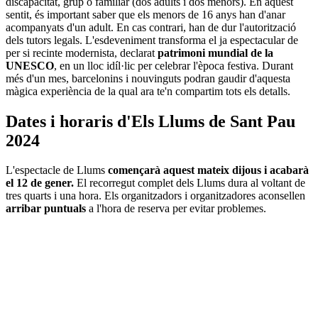
discapacitat, grup o familiar (dos adults i dos menors). En aquest
sentit, és important saber que els menors de 16 anys han d'anar
acompanyats d'un adult. En cas contrari, han de dur l'autorització
dels tutors legals. L'esdeveniment transforma el ja espectacular de
per si recinte modernista, declarat
patrimoni mundial de la
UNESCO
, en un lloc idíl·lic per celebrar l'època festiva. Durant
més d'un mes, barcelonins i nouvinguts podran gaudir d'aquesta
màgica experiència de la qual ara te'n compartim tots els detalls.
Dates i horaris d'Els Llums de Sant Pau
2024
L'espectacle de Llums
començarà aquest mateix dijous i acabarà
el 12 de gener.
El recorregut complet dels Llums dura al voltant de
tres quarts i una hora. Els organitzadors i organitzadores aconsellen
arribar puntuals
a l'hora de reserva per evitar problemes.