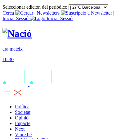
Seleccionar edición del periódico
Cerca
|
Newsletters
|
Iniciar Sessió
ara mateix
10:30
Política
Societat
Opinió
Impacte
Next
Viure bé