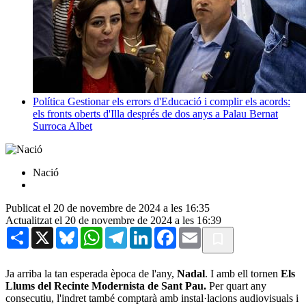
Política
Gestionar els errors d'Educació i complir els acords:
els fronts oberts d'Illa després de dos anys a Palau
Bernat
Surroca Albet
Nació
Publicat el 20 de novembre de 2024 a les 16:35
Actualitzat el 20 de novembre de 2024 a les 16:39
Share
X
Bluesky
WhatsApp
Telegram
LinkedIn
Facebook
Email
Ja arriba la tan esperada època de l'any,
Nadal
. I amb ell tornen
Els
Llums del Recinte Modernista de Sant Pau.
Per quart any
consecutiu, l'indret també comptarà amb instal·lacions audiovisuals i