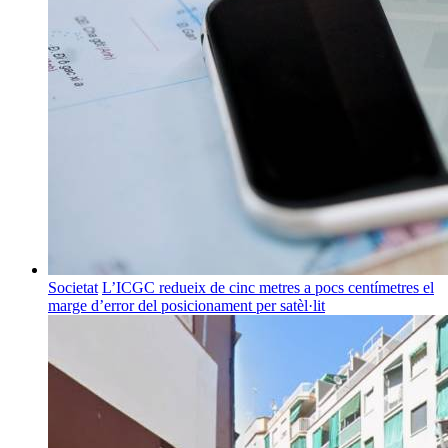
Societat
L’ICGC redueix de cinc metres a pocs centímetres el
marge d’error del posicionament per satèl·lit