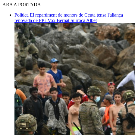
ARA A PORTADA
Política
El repartiment de menors de Ceuta tensa l'aliança
renovada de PP i Vox
Bernat Surroca Albet