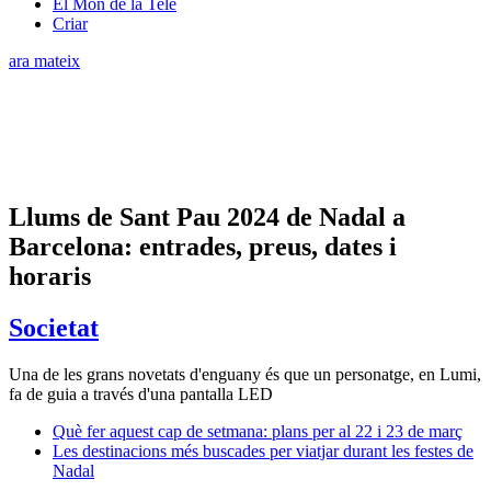
El Món de la Tele
Criar
ara mateix
Llums de Sant Pau 2024 de Nadal a
Barcelona: entrades, preus, dates i
horaris
Societat
Una de les grans novetats d'enguany és que un personatge, en Lumi,
fa de guia a través d'una pantalla LED
Què fer aquest cap de setmana: plans per al 22 i 23 de març
Les destinacions més buscades per viatjar durant les festes de
Nadal