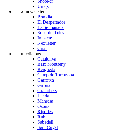
Snooker
Úniqs
newsletter
Bon dia
El Despertador
La Setmanada
Sopa de dades
Impacte
Nextletter
Criar
edicions
Catalunya
Baix Montseny
Berguedà
Camp de Tarragona
Garrotxa
Girona
Granollers
Lleida
Manresa
Osona
Ripollès
Rubí
Sabadell
Sant Cugat