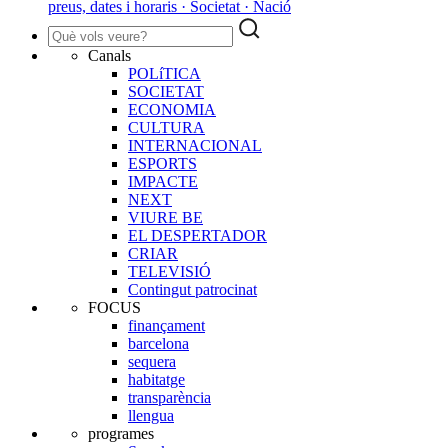
preus, dates i horaris · Societat · Nació
Canals
POLíTICA
SOCIETAT
ECONOMIA
CULTURA
INTERNACIONAL
ESPORTS
IMPACTE
NEXT
VIURE BE
EL DESPERTADOR
CRIAR
TELEVISIÓ
Contingut patrocinat
FOCUS
finançament
barcelona
sequera
habitatge
transparència
llengua
programes