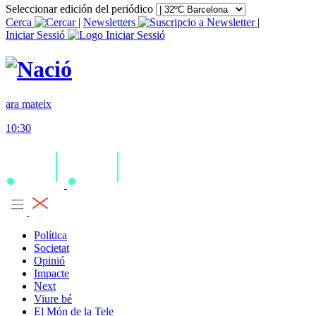
Seleccionar edición del periódico
Cerca
|
Newsletters
|
Iniciar Sessió
ara mateix
10:30
Política
Societat
Opinió
Impacte
Next
Viure bé
El Món de la Tele