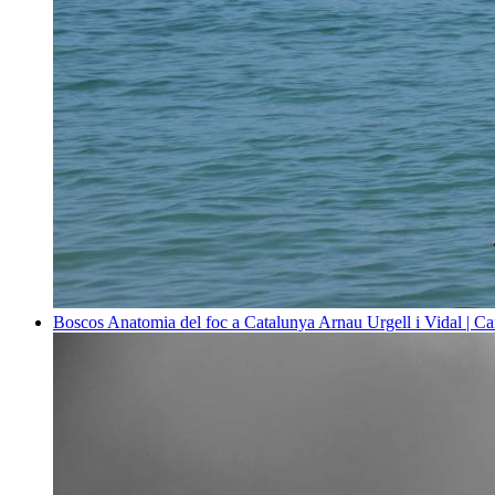
Boscos
Anatomia del foc a Catalunya
Arnau Urgell i Vidal | Ca