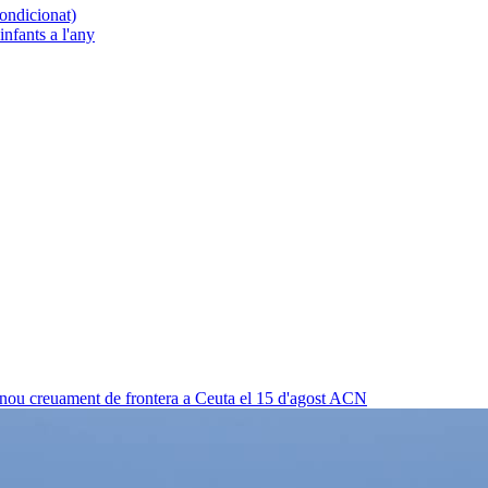
condicionat)
nfants a l'any
 nou creuament de frontera a Ceuta el 15 d'agost
ACN