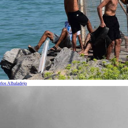
rlos Albaladejo