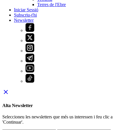
Terres de l'Ebre
Iniciar Sessió
Subscriu-t'hi
Newsletter
close
Alta Newsletter
Seleccioneu les newsletters que més us interessen i feu clic a
'Continuar'.