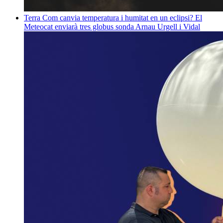
Terra
Com canvia temperatura i humitat en un eclipsi? El
Meteocat enviarà tres globus sonda
Arnau Urgell i Vidal