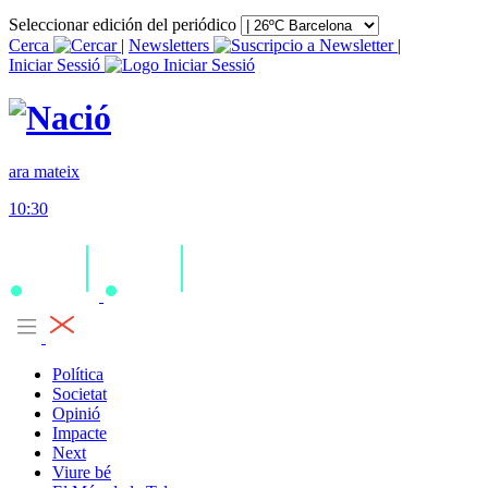
Seleccionar edición del periódico
Cerca
|
Newsletters
|
Iniciar Sessió
ara mateix
10:30
Política
Societat
Opinió
Impacte
Next
Viure bé