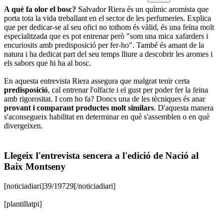
A què fa olor el bosc?
Salvador Riera és un químic aromista que
porta tota la vida treballant en el sector de les perfumeries. Explica
que per dedicar-se al seu ofici no tothom és vàlid, és una feina molt
especialitzada que es pot entrenar però "som una mica xafarders i
encuriosits amb predisposició per fer-ho". També és amant de la
natura i ha dedicat part del seu temps lliure a descobrir les aromes i
els sabors que hi ha al bosc.
En aquesta entrevista Riera assegura que malgrat tenir certa
predisposició
, cal entrenar l'olfacte i el gust per poder fer la feina
amb rigorositat. I com ho fa? Doncs una de les tècniques és anar
provant i comparant productes molt similars
. D'aquesta manera
s'aconsegueix habilitat en determinar en què s'assemblen o en què
divergeixen.
Llegeix l'entrevista sencera a l'edició de Nació al
Baix Montseny
[noticiadiari]39/19729[/noticiadiari]
[plantillatpi]