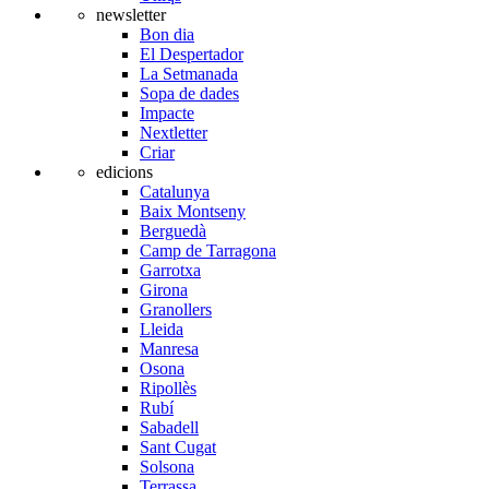
newsletter
Bon dia
El Despertador
La Setmanada
Sopa de dades
Impacte
Nextletter
Criar
edicions
Catalunya
Baix Montseny
Berguedà
Camp de Tarragona
Garrotxa
Girona
Granollers
Lleida
Manresa
Osona
Ripollès
Rubí
Sabadell
Sant Cugat
Solsona
Terrassa