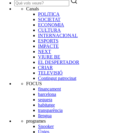
Canals
POLíTICA
SOCIETAT
ECONOMIA
CULTURA
INTERNACIONAL
ESPORTS
IMPACTE
NEXT
VIURE BE
EL DESPERTADOR
CRIAR
TELEVISIÓ
Contingut patrocinat
FOCUS
finançament
barcelona
sequera
habitatge
transparència
llengua
programes
Snooker
Úniqs