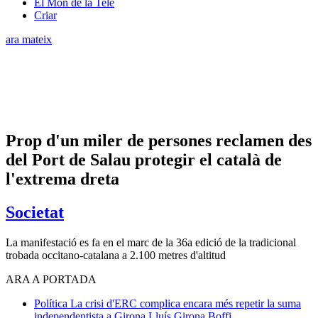
El Món de la Tele
Criar
ara mateix
Prop d'un miler de persones reclamen des
del Port de Salau protegir el català de
l'extrema dreta
Societat
La manifestació es fa en el marc de la 36a edició de la tradicional
trobada occitano-catalana a 2.100 metres d'altitud
ARA A PORTADA
Política
La crisi d'ERC complica encara més repetir la suma
independentista a Girona
Lluís Girona Boffi