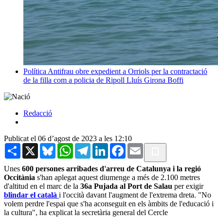
Política
Antifrau obre expedient a Orriols per la contractació
de la filla com a policia de Ripoll
Lluís Girona Boffi
Redacció
Publicat el 06 d’agost de 2023 a les 12:10
Share
X
Bluesky
WhatsApp
Telegram
LinkedIn
Facebook
Email
Unes
600 persones arribades d'arreu de Catalunya i la regió
Occitània
s'han aplegat aquest diumenge a més de 2.100 metres
d'altitud en el marc de la
36a Pujada al Port de Salau
per exigir
blindar el català
i l'occità davant l'augment de l'extrema dreta. "No
volem perdre l'espai que s'ha aconseguit en els àmbits de l'educació i
la cultura", ha explicat la secretària general del Cercle