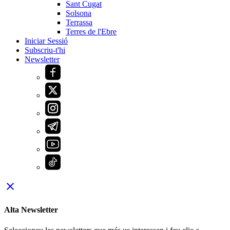
Sant Cugat
Solsona
Terrassa
Terres de l'Ebre
Iniciar Sessió
Subscriu-t'hi
Newsletter
close
Alta Newsletter