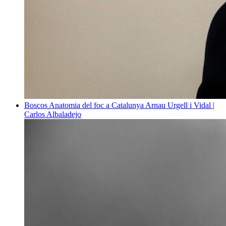
Boscos
Anatomia del foc a Catalunya
Arnau Urgell i Vidal |
Carlos Albaladejo