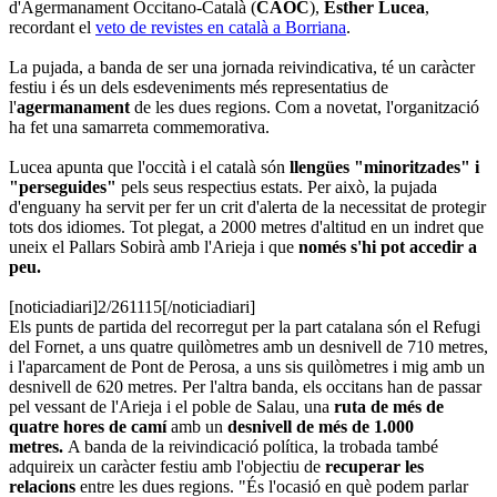
d'Agermanament Occitano-Català (
CAOC
),
Esther Lucea
,
recordant el
veto de revistes en català a Borriana
.
La pujada, a banda de ser una jornada reivindicativa, té un caràcter
festiu i és un dels esdeveniments més representatius de
l'
agermanament
de les dues regions. Com a novetat, l'organització
ha fet una samarreta commemorativa.
Lucea apunta que l'occità i el català són
llengües "minoritzades" i
"perseguides"
pels seus respectius estats. Per això, la pujada
d'enguany ha servit per fer un crit d'alerta de la necessitat de protegir
tots dos idiomes. Tot plegat, a 2000 metres d'altitud en un indret que
uneix el Pallars Sobirà amb l'Arieja i que
només s'hi pot accedir a
peu.
[noticiadiari]2/261115[/noticiadiari]
Els punts de partida del recorregut per la part catalana són el Refugi
del Fornet, a uns quatre quilòmetres amb un desnivell de 710 metres,
i l'aparcament de Pont de Perosa, a uns sis quilòmetres i mig amb un
desnivell de 620 metres. Per l'altra banda, els occitans han de passar
pel vessant de l'Arieja i el poble de Salau, una
ruta de més de
quatre hores de camí
amb un
desnivell de més de 1.000
metres.
A banda de la reivindicació política, la trobada també
adquireix un caràcter festiu amb l'objectiu de
recuperar les
relacions
entre les dues regions. "És l'ocasió en què podem parlar