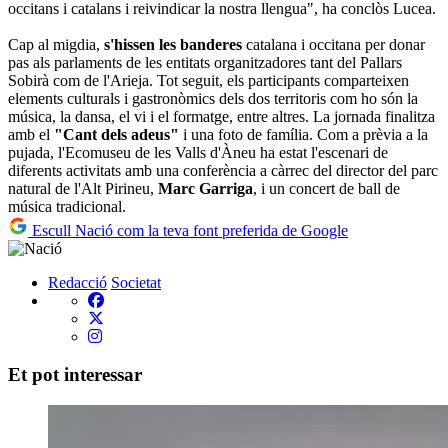
occitans i catalans i reivindicar la nostra llengua", ha conclòs Lucea.
Cap al migdia,
s'hissen les banderes
catalana i occitana per donar
pas als parlaments de les entitats organitzadores tant del Pallars
Sobirà com de l'Arieja. Tot seguit, els participants comparteixen
elements culturals i gastronòmics dels dos territoris com ho són la
música, la dansa, el vi i el formatge, entre altres. La jornada finalitza
amb el
"Cant dels adeus"
i una foto de família. Com a prèvia a la
pujada, l'Ecomuseu de les Valls d'Àneu ha estat l'escenari de
diferents activitats amb una conferència a càrrec del director del parc
natural de l'Alt Pirineu,
Marc Garriga
, i un concert de ball de
música tradicional.
Escull Nació com la teva font preferida de Google
Redacció
Societat
Et pot interessar