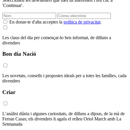
Seleccioneu les newsletters que més us interessen i feu clic a
'Continuar'.
En donar-te d'alta acceptes la
política de privacitat
.
Les claus del dia per començar-lo ben informat, de dilluns a
divendres
Bon dia Nació
Les novetats, consells i propostes ideals per a totes les famílies, cada
divendres
Criar
L’anàlisi diària i algunes curiositats, de dilluns a dijous, de la mà de
Ferran Casas; els divendres li agafa el relleu Oriol March amb La
Setmanada