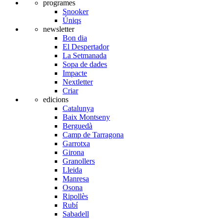
programes
Snooker
Úniqs
newsletter
Bon dia
El Despertador
La Setmanada
Sopa de dades
Impacte
Nextletter
Criar
edicions
Catalunya
Baix Montseny
Berguedà
Camp de Tarragona
Garrotxa
Girona
Granollers
Lleida
Manresa
Osona
Ripollès
Rubí
Sabadell