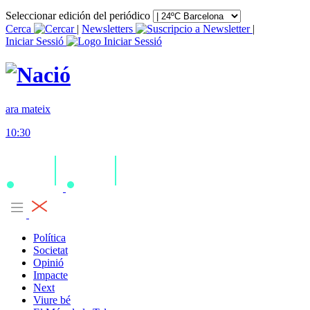
Seleccionar edición del periódico
Cerca
|
Newsletters
|
Iniciar Sessió
ara mateix
10:30
Política
Societat
Opinió
Impacte
Next
Viure bé