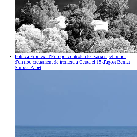
Política
Frontex i l'Europol controlen les xarxes pel rumor
d'un nou creuament de frontera a Ceuta el 15 d'agost
Bernat
Surroca Albet