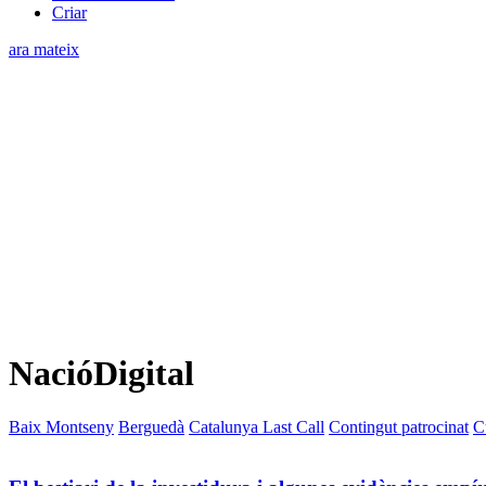
Criar
ara mateix
NacióDigital
Baix Montseny
Berguedà
Catalunya Last Call
Contingut patrocinat
C