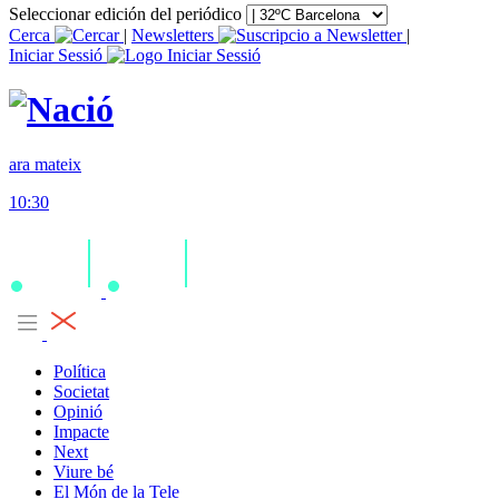
Seleccionar edición del periódico
Cerca
|
Newsletters
|
Iniciar Sessió
ara mateix
10:30
Política
Societat
Opinió
Impacte
Next
Viure bé
El Món de la Tele