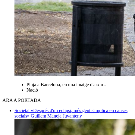
Pluja a Barcelona, en una imatge d'arxiu -
Nació
ARA A PORTADA
Societat
«Després d'un eclipsi, més gent s'implica en causes
socials»
Guillem Maneja Juvanteny