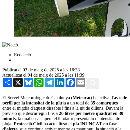
Redacció
Publicat el 03 de maig de 2025 a les 16:33
Actualitzat el 04 de maig de 2025 a les 11:39
Share
X
Bluesky
WhatsApp
Telegram
LinkedIn
Facebook
Email
El Servei Meteorològic de Catalunya (
Meteocat
) ha activat l'
avís de
perill per la intensitat de la pluja
a un total de
35 comarques
entre el migdia d'aquest dissabte i fins a la nit de dilluns. Davant la
previsió que descarregui fins a
20 litres per metre quadrat en 30
minuts
, la qual cosa supera el llindar representatiu d'intensitat de
pluja,
Protecció Civil
ha actualitzat el
pla INUNCAT en fase
d’alerta
, que continua activat mentre es mantingui la situació a la