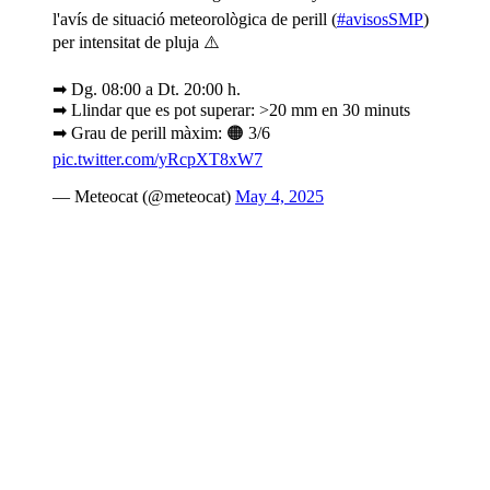
l'avís de situació meteorològica de perill (
#avisosSMP
)
per intensitat de pluja ⚠️
➡ Dg. 08:00 a Dt. 20:00 h.
➡ Llindar que es pot superar: >20 mm en 30 minuts
➡ Grau de perill màxim: 🟠 3/6
pic.twitter.com/yRcpXT8xW7
— Meteocat (@meteocat)
May 4, 2025