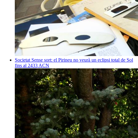
Societat
Sense sort: el Pirineu no veurà un eclipsi total de Sol
fins al 2433
ACN