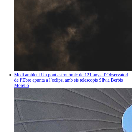
Medi ambient
Un pont astronòmic de 121 anys: l’Observatori
de l’Ebre apunta a l’eclipsi amb sis telescopis
Sílvia Berbís
Morelló