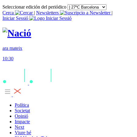
Seleccionar edición del periódico
Cerca
|
Newsletters
|
Iniciar Sessió
ara mateix
10:30
Política
Societat
Opinió
Impacte
Next
Viure bé