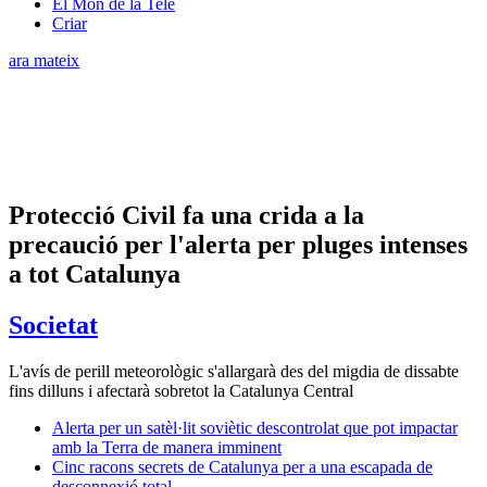
El Món de la Tele
Criar
ara mateix
Protecció Civil fa una crida a la
precaució per l'alerta per pluges intenses
a tot Catalunya
Societat
L'avís de perill meteorològic s'allargarà des del migdia de dissabte
fins dilluns i afectarà sobretot la Catalunya Central
Alerta per un satèl·lit soviètic descontrolat que pot impactar
amb la Terra de manera imminent
Cinc racons secrets de Catalunya per a una escapada de
desconnexió total