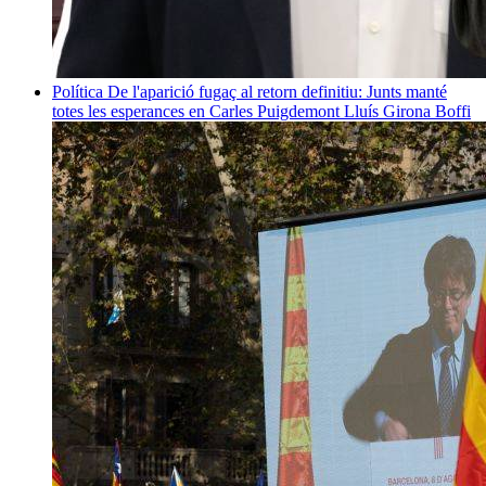
Política
De l'aparició fugaç al retorn definitiu: Junts manté
totes les esperances en Carles Puigdemont
Lluís Girona Boffi