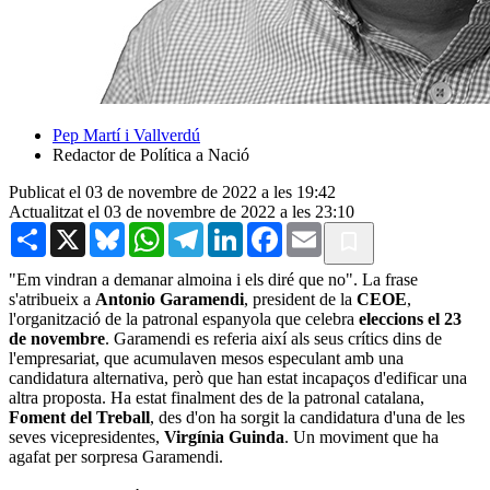
Pep Martí i Vallverdú
Redactor de Política a Nació
Publicat el 03 de novembre de 2022 a les 19:42
Actualitzat el 03 de novembre de 2022 a les 23:10
Share
X
Bluesky
WhatsApp
Telegram
LinkedIn
Facebook
Email
"Em vindran a demanar almoina i els diré que no". La frase
s'atribueix a
Antonio Garamendi
, president de la
CEOE
,
l'organització de la patronal espanyola que celebra
eleccions el 23
de novembre
. Garamendi es referia així als seus crítics dins de
l'empresariat, que acumulaven mesos especulant amb una
candidatura alternativa, però que han estat incapaços d'edificar una
altra proposta. Ha estat finalment des de la patronal catalana,
Foment del Treball
, des d'on ha sorgit la candidatura d'una de les
seves vicepresidentes,
Virgínia Guinda
. Un moviment que ha
agafat per sorpresa Garamendi.