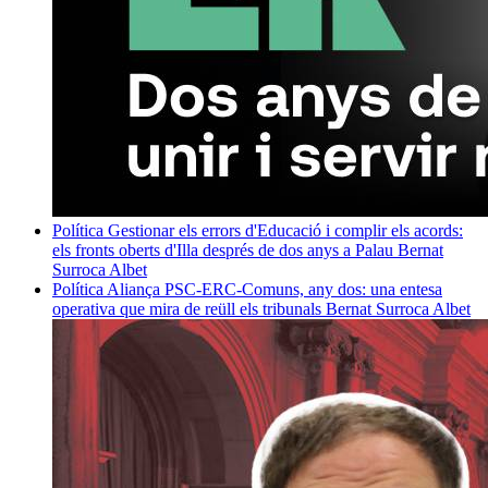
Política
Gestionar els errors d'Educació i complir els acords:
els fronts oberts d'Illa després de dos anys a Palau
Bernat
Surroca Albet
Política
Aliança PSC-ERC-Comuns, any dos: una entesa
operativa que mira de reüll els tribunals
Bernat Surroca Albet