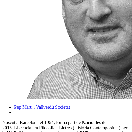
Pep Martí i Vallverdú
Societat
Nascut a Barcelona el 1964, forma part de
Nació
des del
2015. Llicenciat en Filosofia i Lletres (Història Contemporània) per