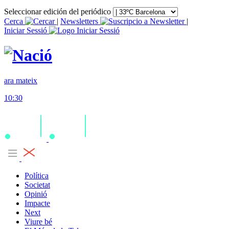
Seleccionar edición del periódico
Cerca
|
Newsletters
|
Iniciar Sessió
ara mateix
10:30
Política
Societat
Opinió
Impacte
Next
Viure bé