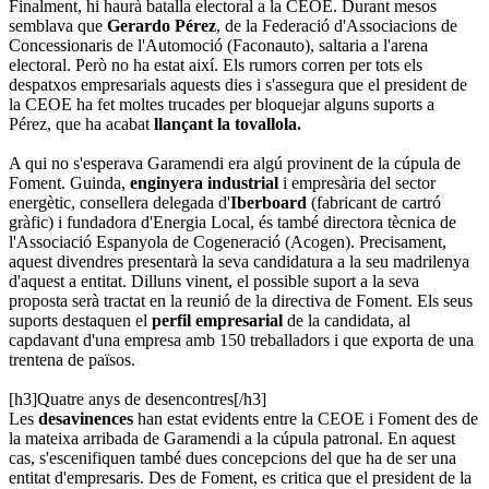
Finalment, hi haurà batalla electoral a la CEOE. Durant mesos
semblava que
Gerardo Pérez
, de la Federació d'Associacions de
Concessionaris de l'Automoció (Faconauto), saltaria a l'arena
electoral. Però no ha estat així. Els rumors corren per tots els
despatxos empresarials aquests dies i s'assegura que el president de
la CEOE ha fet moltes trucades per bloquejar alguns suports a
Pérez, que ha acabat
llançant la tovallola.
A qui no s'esperava Garamendi era algú provinent de la cúpula de
Foment. Guinda,
enginyera industrial
i empresària del sector
energètic, consellera delegada d'
Iberboard
(fabricant de cartró
gràfic) i fundadora d'Energia Local, és també directora tècnica de
l'Associació Espanyola de Cogeneració (Acogen). Precisament,
aquest divendres presentarà la seva candidatura a la seu madrilenya
d'aquest a entitat. Dilluns vinent, el possible suport a la seva
proposta serà tractat en la reunió de la directiva de Foment. Els seus
suports destaquen el
perfil empresarial
de la candidata, al
capdavant d'una empresa amb 150 treballadors i que exporta de una
trentena de països.
[h3]Quatre anys de desencontres[/h3]
Les
desavinences
han estat evidents entre la CEOE i Foment des de
la mateixa arribada de Garamendi a la cúpula patronal. En aquest
cas, s'escenifiquen també dues concepcions del que ha de ser una
entitat d'empresaris. Des de Foment, es critica que el president de la