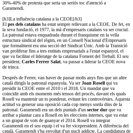
30%-40% de protesta que seria un seriós toc d'atenció a
Garamendi.
[h3]La influència catalana a la CEOE[/h3]
El
pes dels catalans
ha estat sempre rellevant a la CEOE. De fet, en
la seva fundació, el 1977, la mà d'empresaris catalans va ser crucial.
La patronal estava enquadrada durant el franquisme en la vella
estructura sindical del règim, en un Consell Nacional d'Empresaris
que formalment era una secció del Sindicat Únic. Amb la Transició
van proliferar fins a tres entitats empresarials a l'estat espanyol, el
que va facilitar el lideratge de la catalana Foment del Treball. El seu
president,
Carles Ferrer Salat
, va passar a liderar la CEOE nova
de trinca.
Després de Ferrer, van haver de passar molts anys fins que un altre
català dirigís la patronal espanyola. Va ser
Joan Rosell
qui va
presidir la CEOE entre el 2010 i el 2018. Un mandat que va
coincidir amb els moments més tensos del procés, davant els quals
Rosell va mantenir un to ponderat, evitant les controvèrsies. Aquesta
actitud va generar una oposició cada cop menys sorda dins de la
patronal. Garamendi era un dels puntals d'un
sector dur
que va
arribar a plantar cara a Rosell en les eleccions internes, que va estar
a un grapat de vots de guanyar el 2014. Rosell va integrar
Garamendi en el seu equip i el va fer vicepresident. A diferència del
català, Garamendi s'ha envoltat d'un nucli addicte. La candidatura de