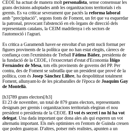
CEOE ha actuat de manera molt
personalista
, sense consensuar les
grans decisions adoptades amb les organitzacions territorials i els
gremis. Es va criticar severament que pactés la
reforma laboral
amb "precipitació", segons fonts de Foment, un fet que va esquerdar
la patronal, provocant l'abstenció en els òrgans de direcció dels
representants catalans, la CEIM madrilenya i els sectors de
l'automoció i l'agrari.
Es critica a Garamendi haver-se envoltat d'un petit nucli format per
figures provinents de la política que no han estat elegits, càrrecs de
confiança com l'exministra de Treball
Fátima Báñez
, presidenta de
la fundació de la CEOE, i l'exsecretari d'estat d'Economia
Íñigo
Fernández de Mesa
, tots ells provinents de governs del PP. Per
contra, des de Foment se subratlla que un president que prové de la
política, com és
Josep Sánchez Llibre
, ha despolititzat totalment
Foment, allunyant-lo de les picabaralles de l'època de
Joaquim Gay
de Montellà
.
[h3]789 grans electors[/h3]
El 23 de novembre, un total de 879 grans electors, representants
designats per gremis i organitzacions territorials elegiran el nou
president o presidenta de la CEOE.
El vot és secret i no hi ha vot
delegat
. Una dada important que dona ales als qui esperen un vot
alternatiu important. Els més optimistes en l'entorn de Guinda creuen
que poden guanyar. D'altres, potser més realistes, apunten a un