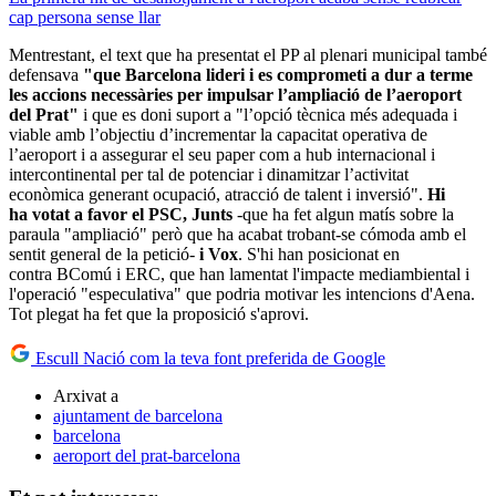
cap persona sense llar
Mentrestant, el text que ha presentat el PP al plenari municipal també
defensava
"que Barcelona lideri i es comprometi a dur a terme
les accions necessàries per impulsar l’ampliació de l’aeroport
del Prat"
i que es doni suport a "l’opció tècnica més adequada i
viable amb l’objectiu d’incrementar la capacitat operativa de
l’aeroport i a assegurar el seu paper com a hub internacional i
intercontinental per tal de potenciar i dinamitzar l’activitat
econòmica generant ocupació, atracció de talent i inversió".
Hi
ha votat a favor el PSC, Junts
-que ha fet algun matís sobre la
paraula "ampliació" però que ha acabat trobant-se cómoda amb el
sentit general de la petició-
i Vox
. S'hi han posicionat en
contra BComú i ERC, que han lamentat l'impacte mediambiental i
l'operació "especulativa" que podria motivar les intencions d'Aena.
Tot plegat ha fet que la proposició s'aprovi.
Escull Nació com la teva font preferida de Google
Arxivat a
ajuntament de barcelona
barcelona
aeroport del prat-barcelona