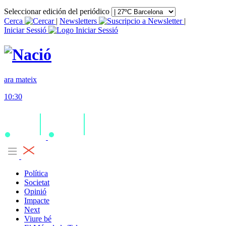
Seleccionar edición del periódico
Cerca
|
Newsletters
|
Iniciar Sessió
ara mateix
10:30
Política
Societat
Opinió
Impacte
Next
Viure bé