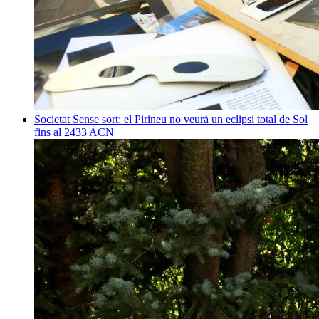
Societat
Sense sort: el Pirineu no veurà un eclipsi total de Sol
fins al 2433
ACN