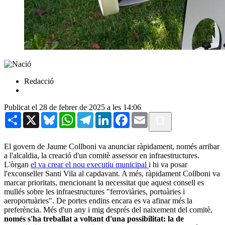
Redacció
Publicat el 28 de febrer de 2025 a les 14:06
Share
X
Bluesky
WhatsApp
Telegram
LinkedIn
Facebook
Email
El govern de Jaume Collboni va anunciar ràpidament, només arribar
a l'alcaldia, la creació d'un comitè assessor en infraestructures.
L'òrgan
el va crear el nou executiu municipal
i hi va posar
l'exconseller Santi Vila al capdavant. A més, ràpidament Collboni va
marcar prioritats, mencionant la necessitat que aquest consell es
mullés sobre les infraestructures "ferroviàries, portuàries i
aeroportuàries". De portes endins encara es va afinar més la
preferència. Més d'un any i mig després del naixement del comitè,
només s'ha treballat a voltant d'una possibilitat: la de