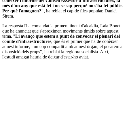
conèixer l'informe del Consell Assessor d'Infraestructures, fa
més d'un any que està fet i no se sap perquè no s'ha fet públic.
Per què l'amaguen?"
, ha reblat el cap de files popular, Daniel
Sirera.
La resposta l'ha comandat la primera tinent d'alcaldia, Laia Bonet,
que ha anunciat que s'aproximen moviments tímids sobre aquest
tema. "
Li avanço que estem a punt de convocar el plenari del
comitè d’infraestructures
, que és el primer que ha de conèixer
aquest informe, i un cop compartit amb aquest òrgan, el posarem a
disposició dels grups", ha reblat la regidora socialista. Així,
l'estudi amagat hauria de deixar d'estar-ho aviat.