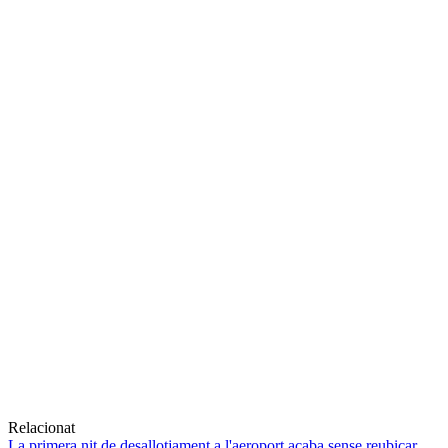
Relacionat
La primera nit de desallotjament a l'aeroport acaba sense reubicar