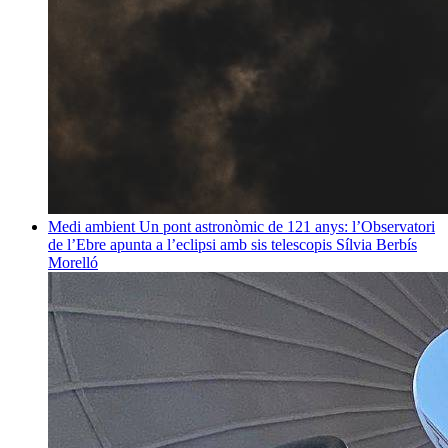
Medi ambient
Un pont astronòmic de 121 anys: l’Observatori
de l’Ebre apunta a l’eclipsi amb sis telescopis
Sílvia Berbís
Morelló