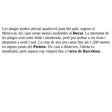
Les pluges poden afectar qualsevol punt del país, segons el
Meteocat, tot i que seran menys probables al
litoral
. La intensitat de
les pluges serà entre feble i moderada, però pot arribar a ser forta i
abundant a nord i sud. La cota de neu pot caure fins als 1.200 metres
en alguns punts del
Pirineu
. De cara a dimecres, l'alerta es
mantindrà, però aquest cop viatjarà fins a l'
àrea de Barcelona
.