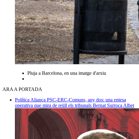
Pluja a Barcelona, en una imatge d'arxiu
ARA A PORTADA
Política
Aliança PSC-ERC-Comuns, any dos: una entesa
operativa que mira de reüll els tribunals
Bernat Surroca Albet