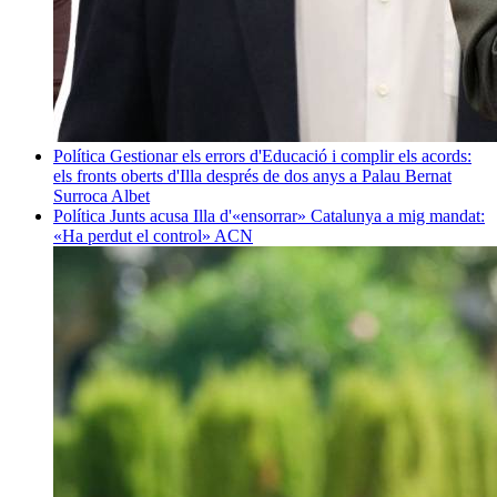
Política
Gestionar els errors d'Educació i complir els acords:
els fronts oberts d'Illa després de dos anys a Palau
Bernat
Surroca Albet
Política
Junts acusa Illa d'«ensorrar» Catalunya a mig mandat:
«Ha perdut el control»
ACN