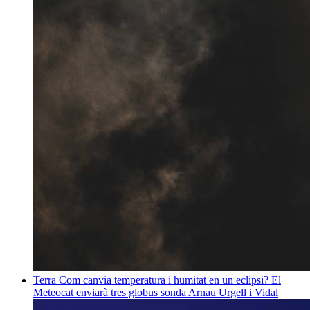
Terra
Com canvia temperatura i humitat en un eclipsi? El
Meteocat enviarà tres globus sonda
Arnau Urgell i Vidal