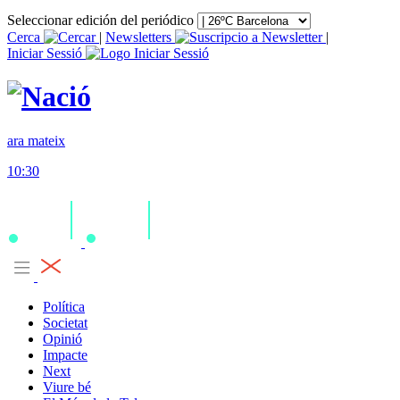
Seleccionar edición del periódico
Cerca
|
Newsletters
|
Iniciar Sessió
ara mateix
10:30
Política
Societat
Opinió
Impacte
Next
Viure bé