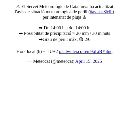
⚠ El Servei Meteorològic de Catalunya ha actualitzat
l'avís de situació meteorològica de perill (
#avisosSMP
)
per intensitat de pluja ⚠
➡ Dt. 14:00 h a dc. 14:00 h.
➡ Possibilitat de precipitació > 20 mm / 30 minuts
➡Grau de perill màx. 🟡 2/6
Hora local (h) = TU+2
pic.twitter.com/m9qLiBY4nq
— Meteocat (@meteocat)
April 15, 2025