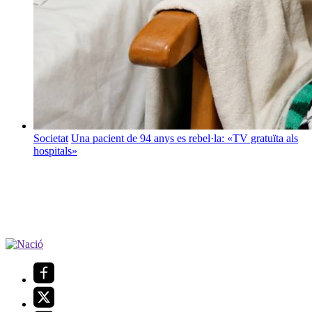
Societat
Una pacient de 94 anys es rebel·la: «TV gratuïta als
hospitals»