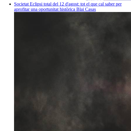
Societat
Eclipsi total del 12 d'agost: tot el que cal saber per
aprofitar una oportunitat històrica
Blai Casas