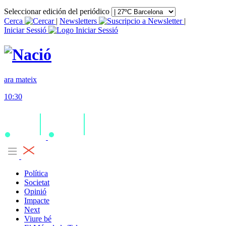
Seleccionar edición del periódico
Cerca
|
Newsletters
|
Iniciar Sessió
ara mateix
10:30
Política
Societat
Opinió
Impacte
Next
Viure bé