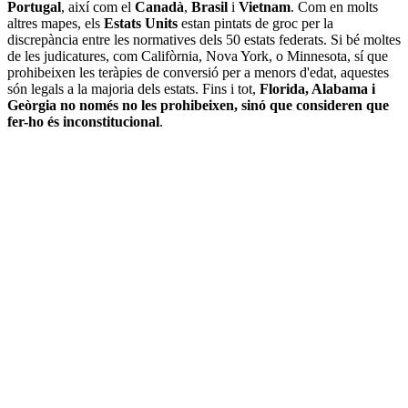
Portugal
, així com el
Canadà
,
Brasil
i
Vietnam
. Com en molts
altres mapes, els
Estats Units
estan pintats de groc per la
discrepància entre les normatives dels 50 estats federats. Si bé moltes
de les judicatures, com Califòrnia, Nova York, o Minnesota, sí que
prohibeixen les teràpies de conversió per a menors d'edat, aquestes
són legals a la majoria dels estats. Fins i tot,
Florida, Alabama i
Geòrgia no només no les prohibeixen, sinó que consideren que
fer-ho és inconstitucional
.