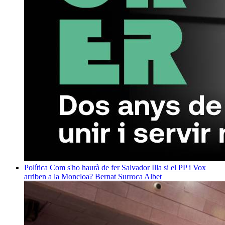
Política
Com s'ho haurà de fer Salvador Illa si el PP i Vox
arriben a la Moncloa?
Bernat Surroca Albet