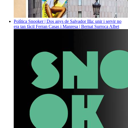
Política
Snooker | Dos anys de Salvador Illa: unir i servir no
era tan fàcil
Ferran Casas i Manresa | Bernat Surroca Albet