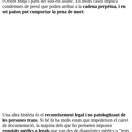
l'Orient Mitjà i parts del sud-est asiàtic. En molts casos implica
condemnes de presó que poden arribar a la
cadena perpètua, i en
set països pot comportar la pena de mort
.
Una altra història és el
reconeixement legal i no patologitzant de
les persones trans
. Si bé hi ha molts estats que impedeixen el canvi
de documentació, la majoria dels que ho permeten imposen
requisits mèdics o legals
que van des de diagnòstics mèdics o "tests