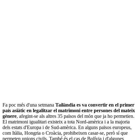
Fa poc més d'una setmana
Tailàndia es va convertir en el primer
país asiàtic en legalitzar el matrimoni entre persones del mateix
gènere
, afegint-se als altres 35 països del món que ja ho permetien.
El matrimoni igualitari existeix a tota Nord-amèrica i a la majoria
dels estats d'Europa i de Sud-amèrica. En alguns països europeus,
com Itàlia, Hongria o Croàcia, prohibeixen casar-se, però sí que
permeten unions civils. També és el cas de Bolívia i d'algunes