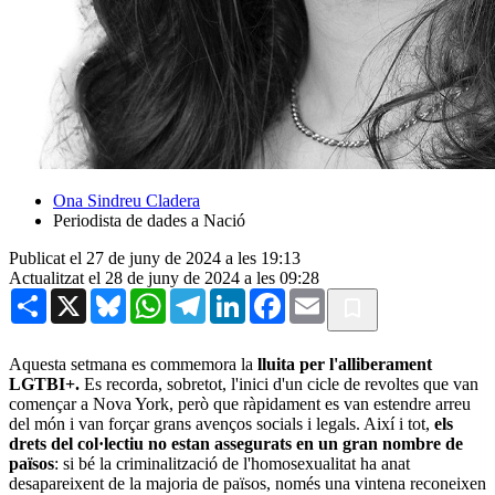
Ona Sindreu Cladera
Periodista de dades a Nació
Publicat el 27 de juny de 2024 a les 19:13
Actualitzat el 28 de juny de 2024 a les 09:28
Share
X
Bluesky
WhatsApp
Telegram
LinkedIn
Facebook
Email
Aquesta setmana es commemora la
lluita per l'alliberament
LGTBI+.
Es recorda, sobretot, l'inici d'un cicle de revoltes que van
començar a Nova York, però que ràpidament es van estendre arreu
del món i van forçar grans avenços socials i legals. Així i tot,
els
drets del col·lectiu no estan assegurats en un gran nombre de
països
: si bé la criminalització de l'homosexualitat ha anat
desapareixent de la majoria de països, només una vintena reconeixen