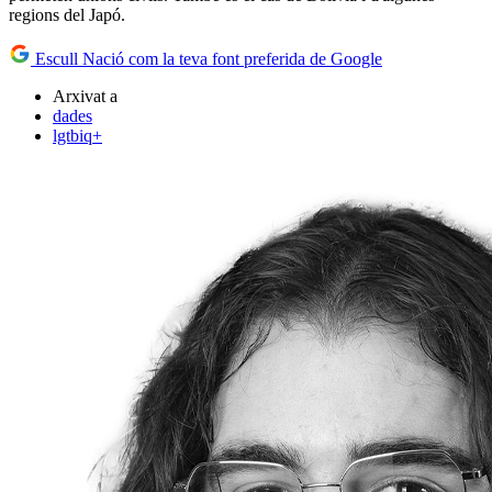
regions del Japó.
Escull Nació com la teva font preferida de Google
Arxivat a
dades
lgtbiq+