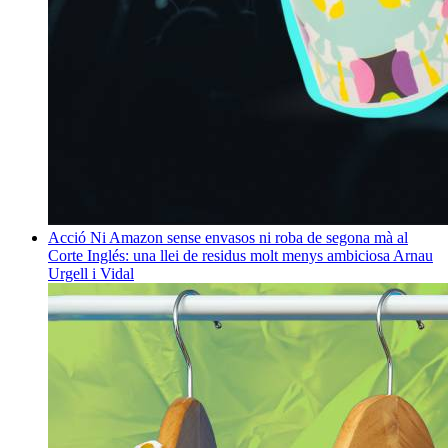
Acció
Ni Amazon sense envasos ni roba de segona mà al
Corte Inglés: una llei de residus molt menys ambiciosa
Arnau
Urgell i Vidal