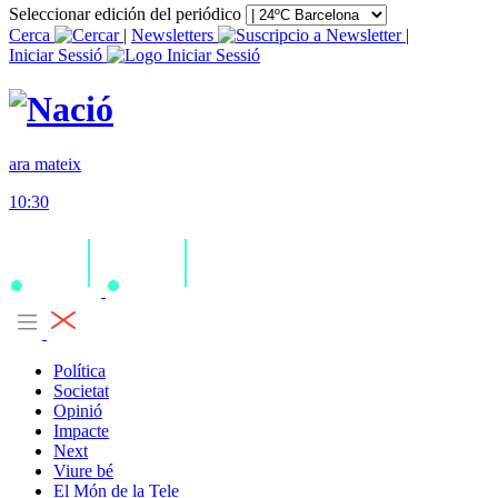
Seleccionar edición del periódico
Cerca
|
Newsletters
|
Iniciar Sessió
ara mateix
10:30
Política
Societat
Opinió
Impacte
Next
Viure bé
El Món de la Tele