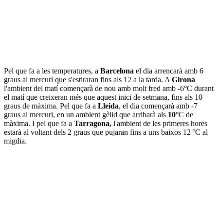
Pel que fa a les temperatures, a
Barcelona
el dia arrencarà amb 6
graus al mercuri que s'estiraran fins als 12 a la tarda. A
Girona
l'ambient del matí començarà de nou amb molt fred amb -6
°
C durant
el matí que creixeran més que aquest inici de setmana, fins als 10
graus de màxima. Pel que fa a
Lleida
, el dia començarà amb -7
graus al mercuri, en un ambient gèlid que arribarà als
10°
C de
màxima. I pel que fa a
Tarragona,
l'ambient de les primeres hores
estarà al voltant dels 2 graus que pujaran fins a uns baixos 12 °C al
migdia.