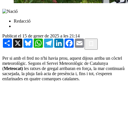
Redacció
Publicat el 15 de gener de 2025 a les 21:14
Share
X
Bluesky
WhatsApp
Telegram
LinkedIn
Facebook
Email
Per si amb el fred no n'hi havia prou, aquest dijous arriba un còctel
meteorològic. Segons el Servei Meteorològic de Catalunya
(
Meteocat)
les ratxes de gregal arribaran en força, la mar continuarà
sacsejada, la pluja farà acta de presència i, fins i tot, s'esperen
enfarinades en quatre comarques catalanes.