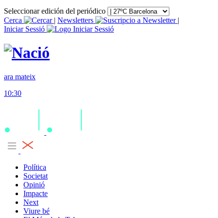
Seleccionar edición del periódico
Cerca
|
Newsletters
|
Iniciar Sessió
ara mateix
10:30
Política
Societat
Opinió
Impacte
Next
Viure bé