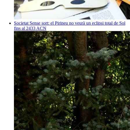
Societat
Sense sort: el Pirineu no veurà un eclipsi total de Sol
fins al 2433
ACN