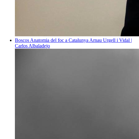
Boscos
Anatomia del foc a Catalunya
Arnau Urgell i Vidal |
Carlos Albaladejo