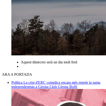
Aquest dimecres serà un dia molt fred
ARA A PORTADA
Política
La crisi d'ERC complica encara més repetir la suma
independentista a Girona
Lluís Girona Boffi