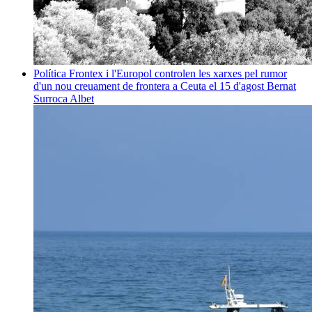
Política
Frontex i l'Europol controlen les xarxes pel rumor
d'un nou creuament de frontera a Ceuta el 15 d'agost
Bernat
Surroca Albet