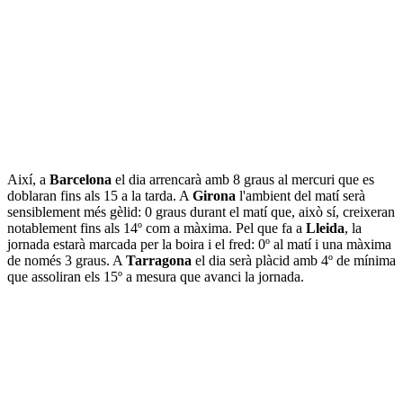
Així, a
Barcelona
el dia arrencarà amb 8 graus al mercuri que es
doblaran fins als 15 a la tarda. A
Girona
l'ambient del matí serà
sensiblement més gèlid: 0 graus durant el matí que, això sí, creixeran
notablement fins als 14º com a màxima. Pel que fa a
Lleida
, la
jornada estarà marcada per la boira i el fred: 0º al matí i una màxima
de només 3 graus. A
Tarragona
el dia serà plàcid amb 4º de mínima
que assoliran els 15º a mesura que avanci la jornada.