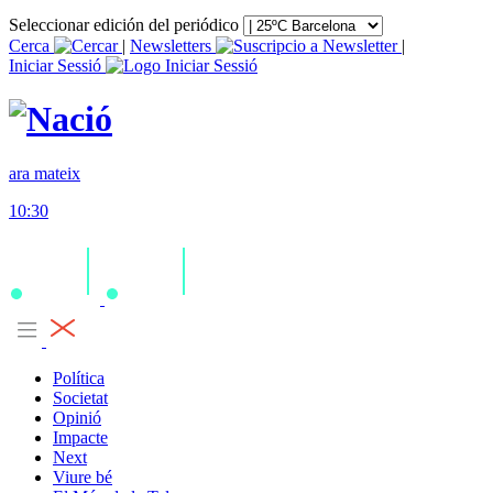
Seleccionar edición del periódico
Cerca
|
Newsletters
|
Iniciar Sessió
ara mateix
10:30
Política
Societat
Opinió
Impacte
Next
Viure bé