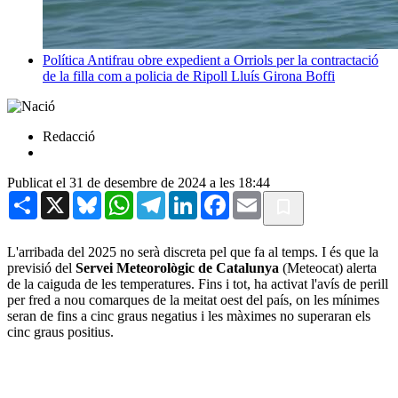
Política
Antifrau obre expedient a Orriols per la contractació
de la filla com a policia de Ripoll
Lluís Girona Boffi
Redacció
Publicat el 31 de desembre de 2024 a les 18:44
Share
X
Bluesky
WhatsApp
Telegram
LinkedIn
Facebook
Email
L'arribada del 2025 no serà discreta pel que fa al temps. I és que la
previsió del
Servei Meteorològic de Catalunya
(Meteocat) alerta
de la caiguda de les temperatures. Fins i tot, ha activat l'avís de perill
per fred a nou comarques de la meitat oest del país, on les mínimes
seran de fins a cinc graus negatius i les màximes no superaran els
cinc graus positius.