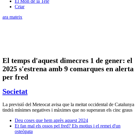
El Món de la Tele
Criar
ara mateix
El temps d'aquest dimecres 1 de gener: el
2025 s'estrena amb 9 comarques en alerta
per fred
Societat
La previsió del Meteocat avisa que la meitat occidental de Catalunya
tindrà mínimes negatives i màximes que no superaran els cinc graus
Deu coses que hem après aquest 2024
Et fan mal els ossos pel fred? Els motius i el remei d'un
osteòpata