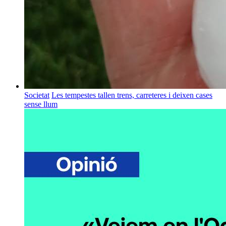
Societat
Les tempestes tallen trens, carreteres i deixen cases
sense llum