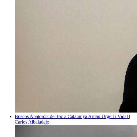
Boscos
Anatomia del foc a Catalunya
Arnau Urgell i Vidal |
Carlos Albaladejo