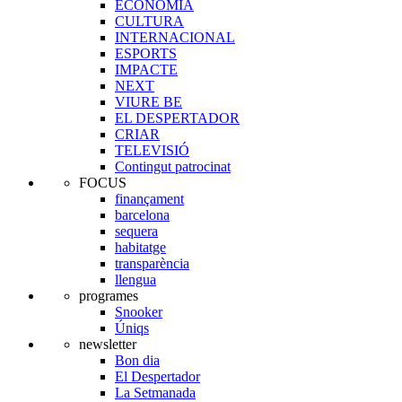
ECONOMIA
CULTURA
INTERNACIONAL
ESPORTS
IMPACTE
NEXT
VIURE BE
EL DESPERTADOR
CRIAR
TELEVISIÓ
Contingut patrocinat
FOCUS
finançament
barcelona
sequera
habitatge
transparència
llengua
programes
Snooker
Úniqs
newsletter
Bon dia
El Despertador
La Setmanada