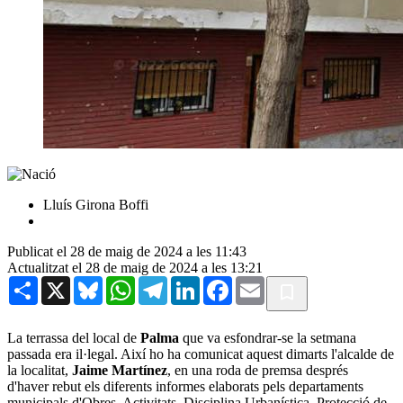
Lluís Girona Boffi
Publicat el 28 de maig de 2024 a les 11:43
Actualitzat el 28 de maig de 2024 a les 13:21
Share
X
Bluesky
WhatsApp
Telegram
LinkedIn
Facebook
Email
La terrassa del local de
Palma
que va esfondrar-se la setmana
passada era il·legal. Així ho ha comunicat aquest dimarts l'alcalde de
la localitat,
Jaime Martínez
, en una roda de premsa després
d'haver rebut els diferents informes elaborats pels departaments
municipals d'Obres, Activitats, Disciplina Urbanística, Protecció de