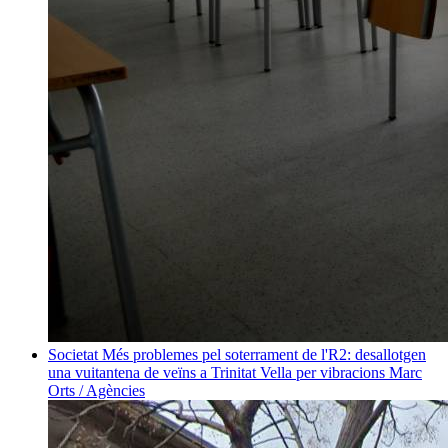
Societat
Més problemes pel soterrament de l'R2: desallotgen
una vuitantena de veïns a Trinitat Vella per vibracions
Marc
Orts / Agències