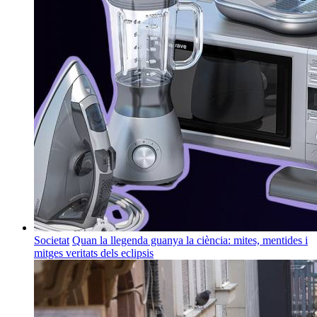
Societat
Quan la llegenda guanya la ciència: mites, mentides i
mitges veritats dels eclipsis