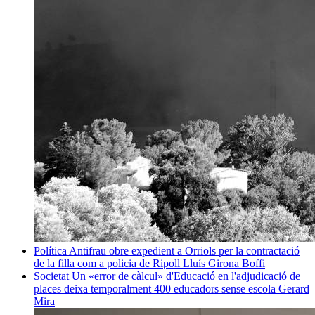
Política
Antifrau obre expedient a Orriols per la contractació
de la filla com a policia de Ripoll
Lluís Girona Boffi
Societat
Un «error de càlcul» d'Educació en l'adjudicació de
places deixa temporalment 400 educadors sense escola
Gerard
Mira