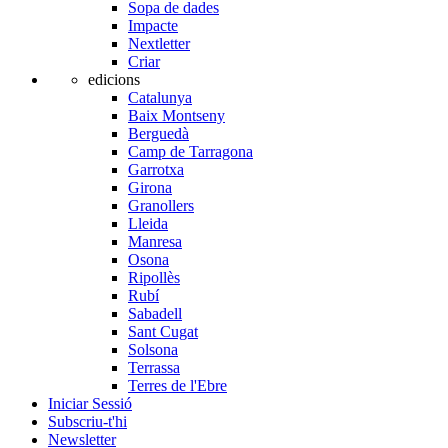
Sopa de dades
Impacte
Nextletter
Criar
edicions
Catalunya
Baix Montseny
Berguedà
Camp de Tarragona
Garrotxa
Girona
Granollers
Lleida
Manresa
Osona
Ripollès
Rubí
Sabadell
Sant Cugat
Solsona
Terrassa
Terres de l'Ebre
Iniciar Sessió
Subscriu-t'hi
Newsletter