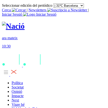
Seleccionar edición del periódico
Cerca
|
Newsletters
|
Iniciar Sessió
ara mateix
10:30
Política
Societat
Opinió
Impacte
Next
Viure bé