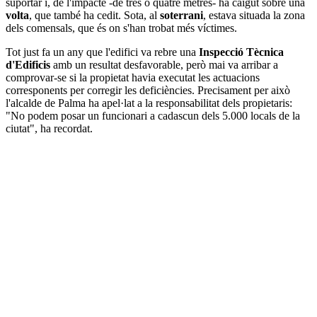
suportar i, de l'impacte -de tres o quatre metres- ha caigut sobre una
volta
, que també ha cedit. Sota, al
soterrani
, estava situada la zona
dels comensals, que és on s'han trobat més víctimes.
Tot just fa un any que l'edifici va rebre una
Inspecció Tècnica
d'Edificis
amb un resultat desfavorable, però mai va arribar a
comprovar-se si la propietat havia executat les actuacions
corresponents per corregir les deficiències. Precisament per això
l'alcalde de Palma ha apel·lat a la responsabilitat dels propietaris:
"No podem posar un funcionari a cadascun dels 5.000 locals de la
ciutat", ha recordat.