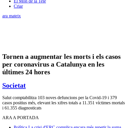
El Món de la Tele
Criar
ara mateix
Tornen a augmentar les morts i els casos
per coronavirus a Catalunya en les
últimes 24 hores
Societat
Salut comptabilitza 103 noves defuncions per la Covid-19 i 379
casos positius més, elevant les xifres totals a 11.351 víctimes mortals
i 61.355 diagnosticats
ARA A PORTADA
Política
La crisi d'ERC complica encara més repetir la suma