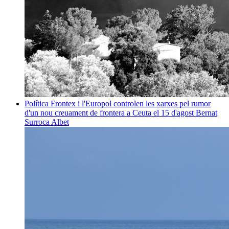
Política
Frontex i l'Europol controlen les xarxes pel rumor
d'un nou creuament de frontera a Ceuta el 15 d'agost
Bernat
Surroca Albet