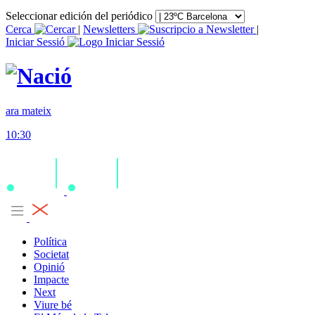
Seleccionar edición del periódico
Cerca
|
Newsletters
|
Iniciar Sessió
ara mateix
10:30
Política
Societat
Opinió
Impacte
Next
Viure bé