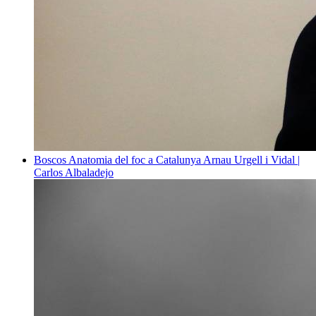
Boscos
Anatomia del foc a Catalunya
Arnau Urgell i Vidal |
Carlos Albaladejo