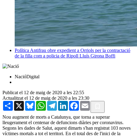
Política
Antifrau obre expedient a Orriols per la contractació
de la filla com a policia de Ripoll
Lluís Girona Boffi
NacióDigital
Publicat el 12 de maig de 2020 a les 22:55
Actualitzat el 12 de maig de 2020 a les 23:30
Share
X
Bluesky
WhatsApp
Telegram
LinkedIn
Facebook
Email
Nou augment de morts a Catalunya, que torna a superar
lleugerament el centenar de defuncions diàries per coronavirus.
Segons les dades de Salut, aquest dimarts s'han registrat 103 noves
víctimes mortals a tot el territori. En el total des de l'inici de la