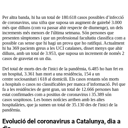
Per altra banda, hi ha un total de 180.618 casos possibles d’infecció
de coronavirus, una xifra que suposa un augment de gairebé 3.000
més que dilluns (com va passar ahir respecte de diumenge), un dels
increments més menors de l'última setmana. Són persones que
presenten símptomes i que un professional facultatiu classifica com a
possible cas sense que hi hagi un prova que ho ratifiqui. Actualment
hi ha 369 pacients greus a les UCI catalanes, disset menys que ahir
dilluns, amb un total de 3.953, que suposa un increment de només 2
casos de gravetat en un dia.
Del total de morts des de l'inici de la pandèmia, 6.485 ho han fet en
un hospital, 3.361 han mort a una residència, 154 a un
centre sociosanitari i 618 al domicili. Els casos restants són morts
a hospitals o casos no classificables per manca d’informació. Pel que
fa a les residències de gent gran, un total de 12.666 persones han
estat confirmades com a positius de coronavirus i 35.389 són
casos sospitosos. Les bones notícies arriben amb les altes
hospitalàries, que ja sumen un total de 35.130 des de l'inici de la
pandèmia.