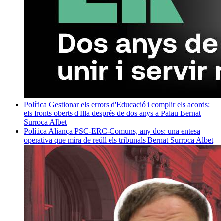
Política
Gestionar els errors d'Educació i complir els acords:
els fronts oberts d'Illa després de dos anys a Palau
Bernat
Surroca Albet
Política
Aliança PSC-ERC-Comuns, any dos: una entesa
operativa que mira de reüll els tribunals
Bernat Surroca Albet