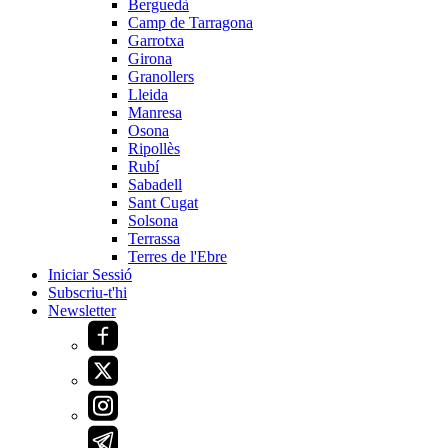
Berguedà
Camp de Tarragona
Garrotxa
Girona
Granollers
Lleida
Manresa
Osona
Ripollès
Rubí
Sabadell
Sant Cugat
Solsona
Terrassa
Terres de l'Ebre
Iniciar Sessió
Subscriu-t'hi
Newsletter