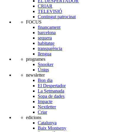
EL DESPERTADOR
CRIAR
TELEVISIÓ
Contingut patrocinat
FOCUS
finançament
barcelona
sequera
habitatge
transparència
llengua
programes
Snooker
Úniqs
newsletter
Bon dia
El Despertador
La Setmanada
Sopa de dades
Impacte
Nextletter
Criar
edicions
Catalunya
Baix Montseny