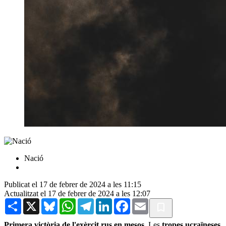
Nació
Publicat el 17 de febrer de 2024 a les 11:15
Actualitzat el 17 de febrer de 2024 a les 12:07
Share
X
Bluesky
WhatsApp
Telegram
LinkedIn
Facebook
Email
Primera victòria de l'exèrcit rus en mesos
. Les
tropes
ucraïneses