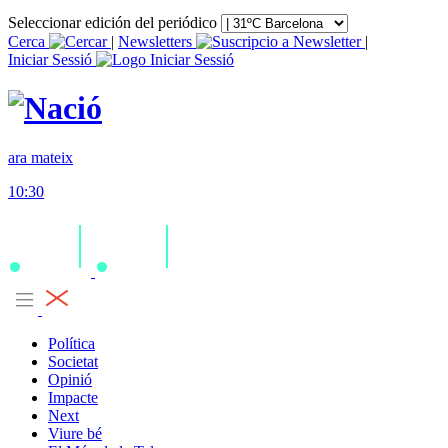
Seleccionar edición del periódico
Cerca
|
Newsletters
|
Iniciar Sessió
ara mateix
10:30
Política
Societat
Opinió
Impacte
Next
Viure bé