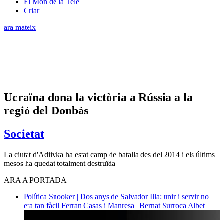
El Món de la Tele
Criar
ara mateix
Ucraïna dona la victòria a Rússia a la
regió del Donbàs
Societat
La ciutat d'Adiivka ha estat camp de batalla des del 2014 i els últims
mesos ha quedat totalment destruïda
ARA A PORTADA
Política
Snooker | Dos anys de Salvador Illa: unir i servir no
era tan fàcil
Ferran Casas i Manresa | Bernat Surroca Albet