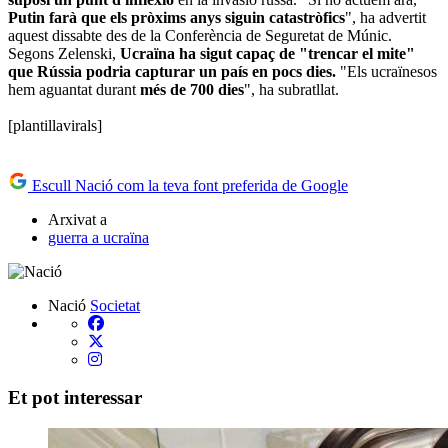
Putin farà que els pròxims anys siguin catastròfics
", ha advertit
aquest dissabte des de la Conferència de Seguretat de Múnic.
Segons Zelenski,
Ucraïna ha sigut capaç de "trencar el mite"
que Rússia podria capturar un país en pocs dies.
"Els ucraïnesos
hem aguantat durant
més de 700 dies
", ha subratllat.
[plantillavirals]
Escull Nació com la teva font preferida de Google
Arxivat a
guerra a ucraïna
Nació
Societat
Et pot interessar