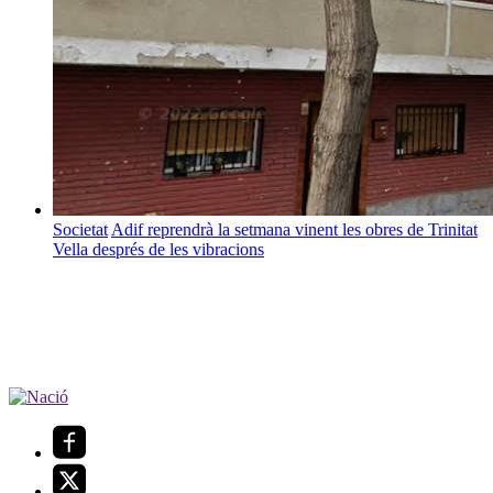
Societat
Adif reprendrà la setmana vinent les obres de Trinitat
Vella després de les vibracions