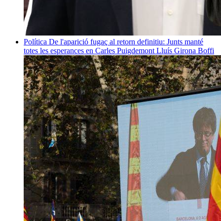
Política
De l'aparició fugaç al retorn definitiu: Junts manté
totes les esperances en Carles Puigdemont
Lluís Girona Boffi