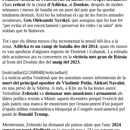
s'han
retirat
de la ciutat
d'Adiivka
, al
Donbàs
, després de moltes
setmanes i mesos de batalla en un punt del país que ha quedat
totalment destruït. Així ho ha informat el cap de les forces armades
ucraïneses,
Gen Oleksandr Syrskyi
, que assegura que ho han fet
"per evitar el seu encerclament i preservar les vides i la salut" dels
soldats que hi lluitaven.
Tot i que els últims mesos s'ha incrementat la tensió bèl·lica a la
zona,
Adiivka és un camp de batalla des del 2014
, quan els russos
es van apoderar d'algunes regions de Donetsk i Luhansk. La retirada
dels ucraïnesos ara es converteix en la
victòria més gran de Rússia
al front del Donbàs des del
maig del 2023
.
[noticiadiari]2/268848[/noticiadiari]
La notícia arriba l'endemà que les autoritats russes informessin de la
mort del principal opositor de Vladímir Putin, Aleksei Navalni
,
en una presó de la Sibèria. A més, a Kíiv no hi ha bones aures:
Volodímir
Zelenski
va
demanar més municions i armament
als
líders polítics reunits a Múnic aquest divendres perquè l'exèrcit del
país pateix una manca de municions per l'estancament d'un paquet
d'ajuda militar estatunidenca bloquejat al Congrés nord-americà pel
partit de
Donald Trump.
Mentrestant, Zelenski ha demanat als països aliats que l'any
2024
suposi un punt d'inflexió
en la invasió russa. "Si no actuem ara,