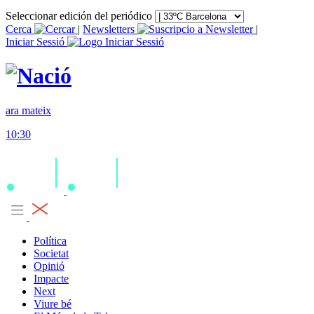
Seleccionar edición del periódico
Cerca
|
Newsletters
|
Iniciar Sessió
ara mateix
10:30
Política
Societat
Opinió
Impacte
Next
Viure bé