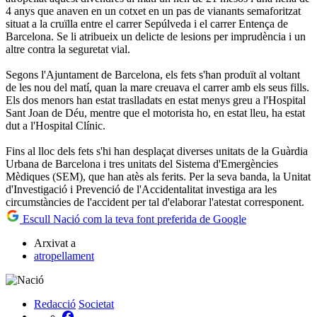
4 anys que anaven en un cotxet en un pas de vianants semaforitzat
situat a la cruïlla entre el carrer Sepúlveda i el carrer Entença de
Barcelona. Se li atribueix un delicte de lesions per imprudència i un
altre contra la seguretat vial.
Segons l'Ajuntament de Barcelona, els fets s'han produït al voltant
de les nou del matí, quan la mare creuava el carrer amb els seus fills.
Els dos menors han estat traslladats en estat menys greu a l'Hospital
Sant Joan de Déu, mentre que el motorista ho, en estat lleu, ha estat
dut a l'Hospital Clínic.
Fins al lloc dels fets s'hi han desplaçat diverses unitats de la Guàrdia
Urbana de Barcelona i tres unitats del Sistema d'Emergències
Mèdiques (SEM), que han atès als ferits. Per la seva banda, la Unitat
d'Investigació i Prevenció de l'Accidentalitat investiga ara les
circumstàncies de l'accident per tal d'elaborar l'atestat corresponent.
Escull Nació com la teva font preferida de Google
Arxivat a
atropellament
Redacció
Societat