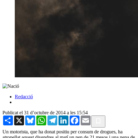
Redacció
Publicat el 31 d’octubre de 2014 a les 15:54
Share
X
Bluesky
WhatsApp
Telegram
LinkedIn
Facebook
Email
Un motorista, que ha donat positiu per consum de drogues, ha
atropellat aquest divendres al matí un nen de 21 mesos i una nena de