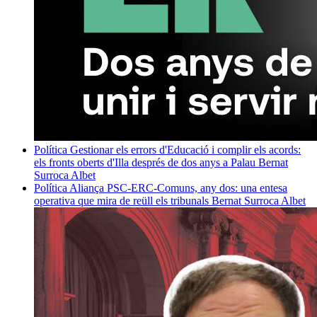
Política
Gestionar els errors d'Educació i complir els acords:
els fronts oberts d'Illa després de dos anys a Palau
Bernat
Surroca Albet
Política
Aliança PSC-ERC-Comuns, any dos: una entesa
operativa que mira de reüll els tribunals
Bernat Surroca Albet