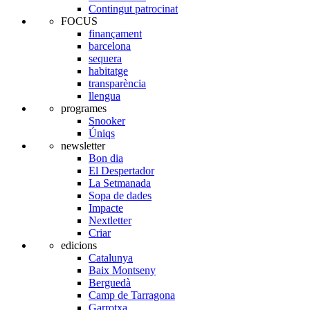
Contingut patrocinat
FOCUS
finançament
barcelona
sequera
habitatge
transparència
llengua
programes
Snooker
Úniqs
newsletter
Bon dia
El Despertador
La Setmanada
Sopa de dades
Impacte
Nextletter
Criar
edicions
Catalunya
Baix Montseny
Berguedà
Camp de Tarragona
Garrotxa