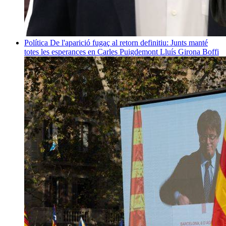
Política
De l'aparició fugaç al retorn definitiu: Junts manté
totes les esperances en Carles Puigdemont
Lluís Girona Boffi