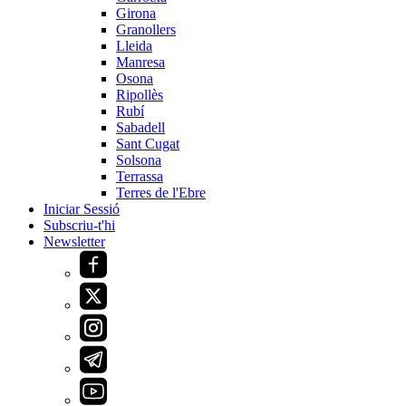
Girona
Granollers
Lleida
Manresa
Osona
Ripollès
Rubí
Sabadell
Sant Cugat
Solsona
Terrassa
Terres de l'Ebre
Iniciar Sessió
Subscriu-t'hi
Newsletter