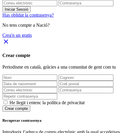
Iniciar Sessió
Has oblidat la contrasenya?
No tens compte a Nació?
Crea'n un gratis
close
Crear compte
Periodisme
en català
, gràcies a una comunitat de gent com tu
He llegit i entenc la política de privacitat
Crear compte
Recuperar contrasenya
Introdueix l’adreça de correu electrònic amb la qual accedeixes