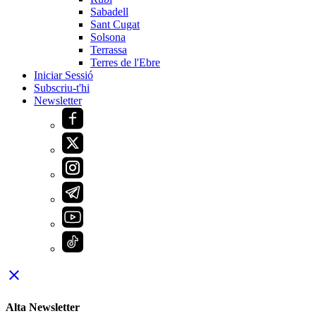
Sabadell
Sant Cugat
Solsona
Terrassa
Terres de l'Ebre
Iniciar Sessió
Subscriu-t'hi
Newsletter
close
Alta Newsletter