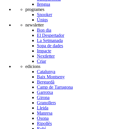
llengua
programes
Snooker
Úniqs
newsletter
Bon dia
El Despertador
La Setmanada
Sopa de dades
Impacte
Nextletter
Criar
edicions
Catalunya
Baix Montseny
Berguedà
Camp de Tarragona
Garrotxa
Girona
Granollers
Lleida
Manresa
Osona
Ripollès
Rubí