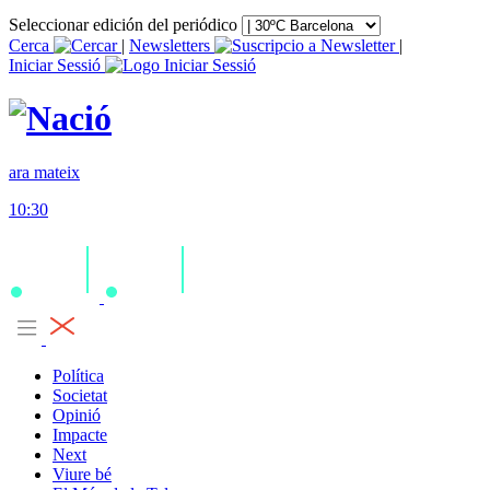
Seleccionar edición del periódico
Cerca
|
Newsletters
|
Iniciar Sessió
ara mateix
10:30
Política
Societat
Opinió
Impacte
Next
Viure bé