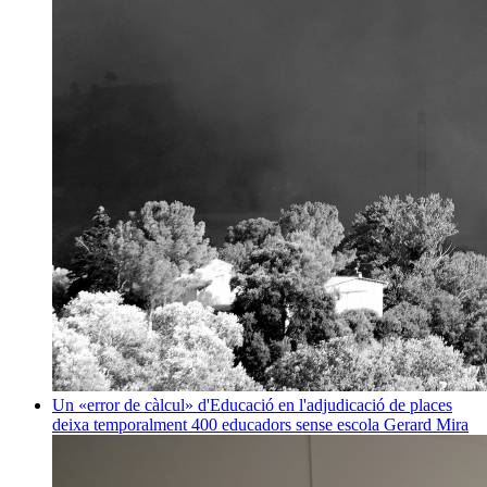
Un «error de càlcul» d'Educació en l'adjudicació de places
deixa temporalment 400 educadors sense escola
Gerard Mira