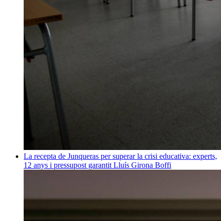
La recepta de Junqueras per superar la crisi educativa: experts,
12 anys i pressupost garantit
Lluís Girona Boffi