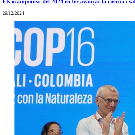
Els «campions» del 2024 en fer avançar la ciència i sa
29/12/2024