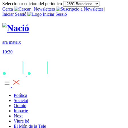
Seleccionar edición del periódico
Cerca
|
Newsletters
|
Iniciar Sessió
ara mateix
10:30
Política
Societat
Opinió
Impacte
Next
Viure bé
El Món de la Tele