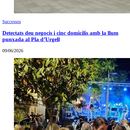
Successos
Detectats deu negocis i cinc domicilis amb la llum
punxada al Pla d’Urgell
09/06/2026