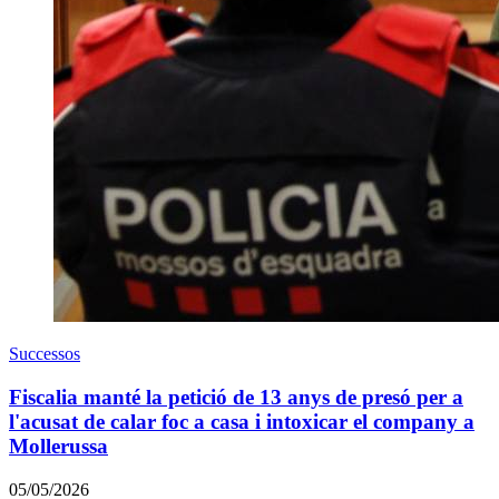
Successos
Fiscalia manté la petició de 13 anys de presó per a
l'acusat de calar foc a casa i intoxicar el company a
Mollerussa
05/05/2026