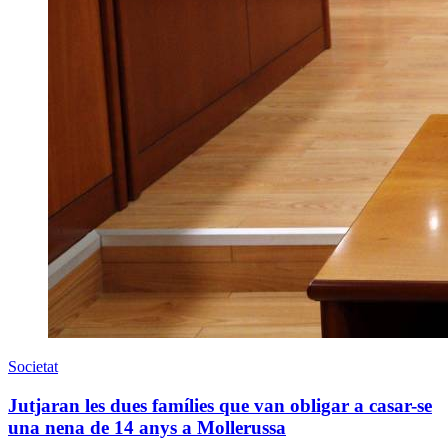
Societat
Jutjaran les dues famílies que van obligar a casar-se
una nena de 14 anys a Mollerussa