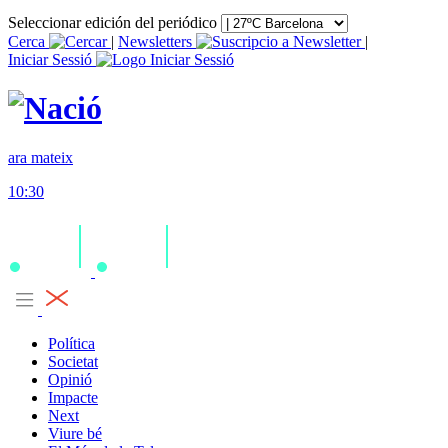
Seleccionar edición del periódico
Cerca
|
Newsletters
|
Iniciar Sessió
ara mateix
10:30
Política
Societat
Opinió
Impacte
Next
Viure bé