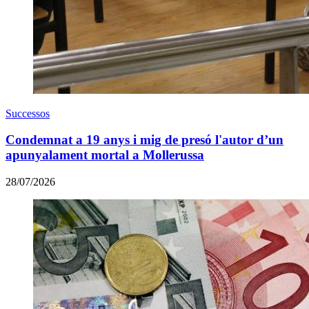
Successos
Condemnat a 19 anys i mig de presó l'autor d’un
apunyalament mortal a Mollerussa
28/07/2026