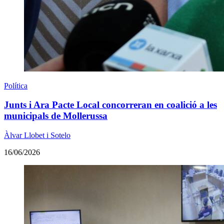
Política
Junts i Ara Pacte Local concorreran en coalició a les
municipals de Mollerussa
Àlvar Llobet i Sotelo
16/06/2026