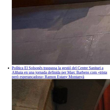
Política
El Solsonès traspassa la gestió del Centre Sanitari a
Althaia en una jornada definida per Marc Barbens com «trista
però esperançadora»
Ramon Estany Montanyà