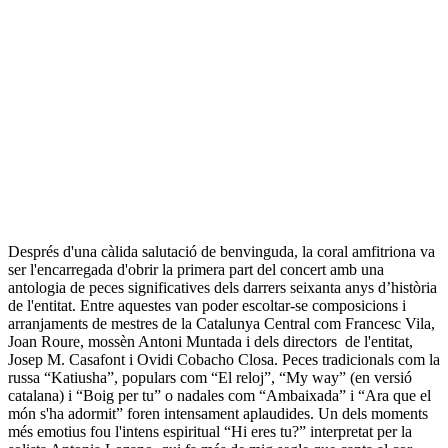
Després d'una càlida salutació de benvinguda, la coral amfitriona va
ser l'encarregada d'obrir la primera part del concert amb una
antologia de peces significatives dels darrers seixanta anys d’història
de l'entitat. Entre aquestes van poder escoltar-se composicions i
arranjaments de mestres de la Catalunya Central com Francesc Vila,
Joan Roure, mossèn Antoni Muntada i dels directors de l'entitat,
Josep M. Casafont i Ovidi Cobacho Closa. Peces tradicionals com la
russa “Katiusha”, populars com “El reloj”, “My way” (en versió
catalana) i “Boig per tu” o nadales com “Ambaixada” i “Ara que el
món s'ha adormit” foren intensament aplaudides. Un dels moments
més emotius fou l'intens espiritual “Hi eres tu?” interpretat per la