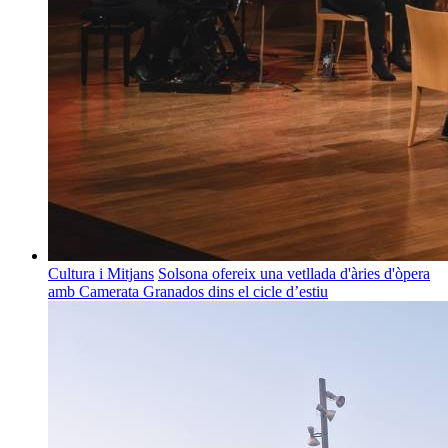
Cultura i Mitjans
Solsona ofereix una vetllada d'àries d'òpera
amb Camerata Granados dins el cicle d’estiu