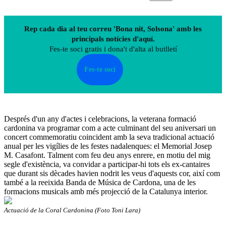
Rep cada dia al teu correu 'Bona nit, Solsona' amb les
principals notícies d'aquí.
Fes-te soci gratis i dona't d'alta al butlletí
Fes-te soci
Després d'un any d'actes i celebracions, la veterana formació
cardonina va programar com a acte culminant del seu aniversari un
concert commemoratiu coincident amb la seva tradicional actuació
anual per les vigílies de les festes nadalenques: el Memorial Josep
M. Casafont. Talment com feu deu anys enrere, en motiu del mig
segle d'existència, va convidar a participar-hi tots els ex-cantaires
que durant sis dècades havien nodrit les veus d'aquests cor, així com
també a la reeixida Banda de Música de Cardona, una de les
formacions musicals amb més projecció de la Catalunya interior.
Actuació de la Coral Cardonina (Foto Toni Lara)