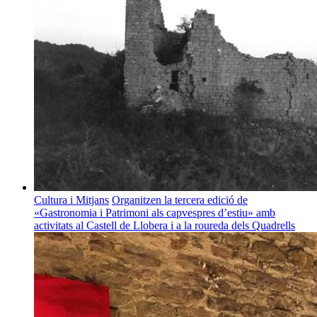
Cultura i Mitjans
Organitzen la tercera edició de
«Gastronomia i Patrimoni als capvespres d’estiu» amb
activitats al Castell de Llobera i a la roureda dels Quadrells