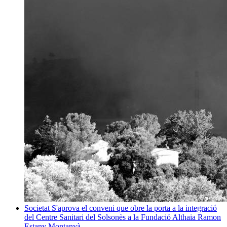
Societat
S'aprova el conveni que obre la porta a la integració
del Centre Sanitari del Solsonès a la Fundació Althaia
Ramon
Estany Montanyà