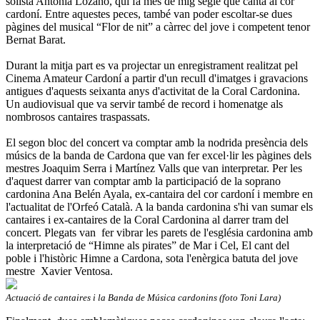
solista Antonia Lozano, qui fa més de mig segle que canta al cor
cardoní. Entre aquestes peces, també van poder escoltar-se dues
pàgines del musical “Flor de nit” a càrrec del jove i competent tenor
Bernat Barat.
Durant la mitja part es va projectar un enregistrament realitzat pel
Cinema Amateur Cardoní a partir d'un recull d'imatges i gravacions
antigues d'aquests seixanta anys d'activitat de la Coral Cardonina.
Un audiovisual que va servir també de record i homenatge als
nombrosos cantaires traspassats.
El segon bloc del concert va comptar amb la nodrida presència dels
músics de la banda de Cardona que van fer excel·lir les pàgines dels
mestres Joaquim Serra i Martínez Valls que van interpretar. Per les
d'aquest darrer van comptar amb la participació de la soprano
cardonina Ana Belén Ayala, ex-cantaira del cor cardoní i membre en
l'actualitat de l'Orfeó Català. A la banda cardonina s'hi van sumar els
cantaires i ex-cantaires de la Coral Cardonina al darrer tram del
concert. Plegats van fer vibrar les parets de l'església cardonina amb
la interpretació de “Himne als pirates” de Mar i Cel, El cant del
poble i l'històric Himne a Cardona, sota l'enèrgica batuta del jove
mestre Xavier Ventosa.
Actuació de cantaires i la Banda de Música cardonins (foto Toni Lara)