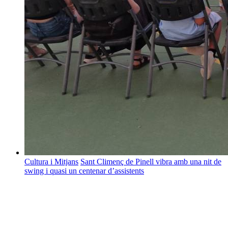
Cultura i Mitjans
Sant Climenç de Pinell vibra amb una nit de
swing i quasi un centenar d’assistents