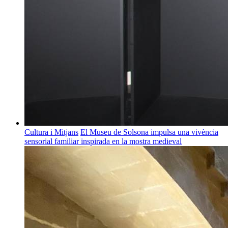
Cultura i Mitjans
El Museu de Solsona impulsa una vivència
sensorial familiar inspirada en la mostra medieval