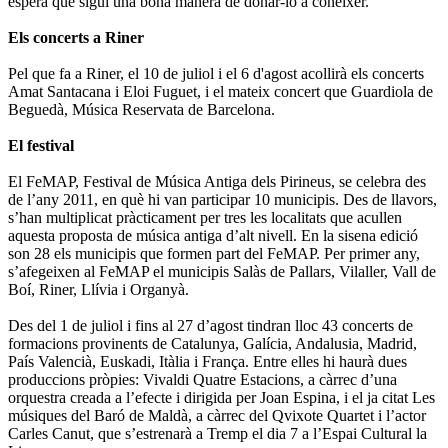
espera que sigui una bona manera de donar-lo a conèixer.
Els concerts a Riner
Pel que fa a Riner, el 10 de juliol i el 6 d'agost acollirà els concerts
Amat Santacana i Eloi Fuguet, i el mateix concert que Guardiola de
Beguedà, Música Reservata de Barcelona.
El festival
El FeMAP, Festival de Música Antiga dels Pirineus, se celebra des
de l’any 2011, en què hi van participar 10 municipis. Des de llavors,
s’han multiplicat pràcticament per tres les localitats que acullen
aquesta proposta de música antiga d’alt nivell. En la sisena edició
son 28 els municipis que formen part del FeMAP. Per primer any,
s’afegeixen al FeMAP el municipis Salàs de Pallars, Vilaller, Vall de
Boí, Riner, Llívia i Organyà.
Des del 1 de juliol i fins al 27 d’agost tindran lloc 43 concerts de
formacions provinents de Catalunya, Galícia, Andalusia, Madrid,
País Valencià, Euskadi, Itàlia i França. Entre elles hi haurà dues
produccions pròpies: Vivaldi Quatre Estacions, a càrrec d’una
orquestra creada a l’efecte i dirigida per Joan Espina, i el ja citat Les
músiques del Baró de Maldà, a càrrec del Qvixote Quartet i l’actor
Carles Canut, que s’estrenarà a Tremp el dia 7 a l’Espai Cultural la