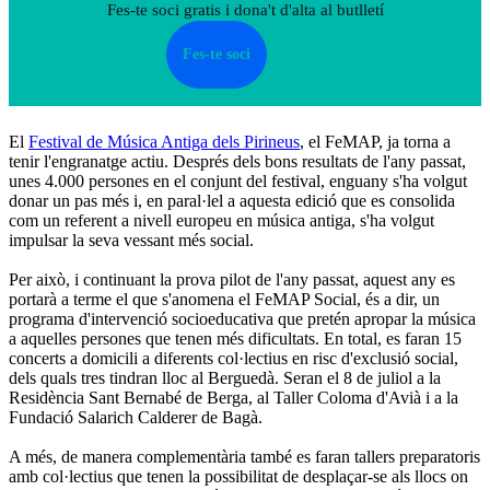
Fes-te soci gratis i dona't d'alta al butlletí
Fes-te soci
El
Festival de Música Antiga dels Pirineus
, el FeMAP, ja torna a
tenir l'engranatge actiu. Després dels bons resultats de l'any passat,
unes 4.000 persones en el conjunt del festival, enguany s'ha volgut
donar un pas més i, en paral·lel a aquesta edició que es consolida
com un referent a nivell europeu en música antiga, s'ha volgut
impulsar la seva vessant més social.
Per això, i continuant la prova pilot de l'any passat, aquest any es
portarà a terme el que s'anomena el FeMAP Social, és a dir, un
programa d'intervenció socioeducativa que pretén apropar la música
a aquelles persones que tenen més dificultats. En total, es faran 15
concerts a domicili a diferents col·lectius en risc d'exclusió social,
dels quals tres tindran lloc al Berguedà. Seran el 8 de juliol a la
Residència Sant Bernabé de Berga, al Taller Coloma d'Avià i a la
Fundació Salarich Calderer de Bagà.
A més, de manera complementària també es faran tallers preparatoris
amb col·lectius que tenen la possibilitat de desplaçar-se als llocs on