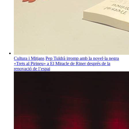
Cultura i Mitjans
Pep Tuldrà irromp amb la novel·la negra
«Trets al Pirineu» a El Miracle de Riner després de la
renovació de l’espai