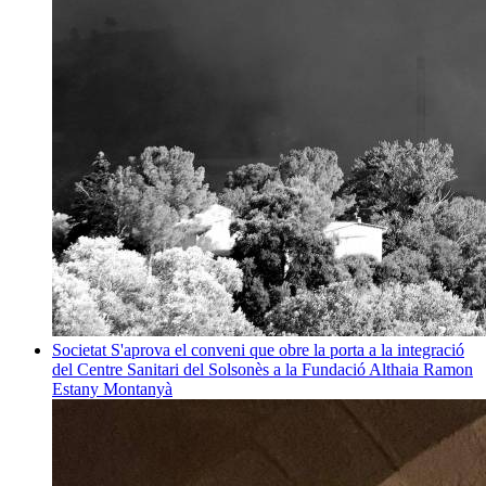
Societat
S'aprova el conveni que obre la porta a la integració
del Centre Sanitari del Solsonès a la Fundació Althaia
Ramon
Estany Montanyà