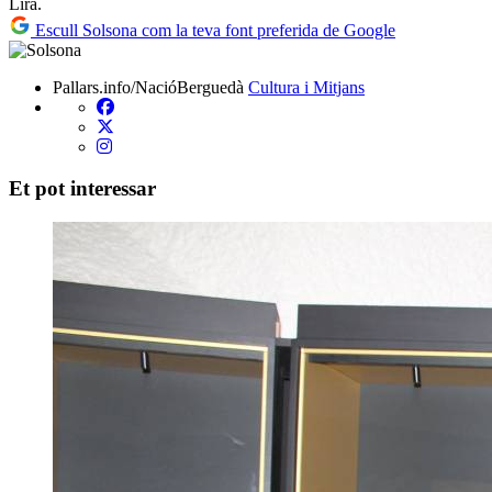
Lira.
Escull Solsona com la teva font preferida de Google
Pallars.info/NacióBerguedà
Cultura i Mitjans
Et pot interessar