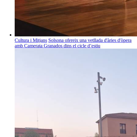
Cultura i Mitjans
Solsona ofereix una vetllada d'àries d'òpera
amb Camerata Granados dins el cicle d’estiu