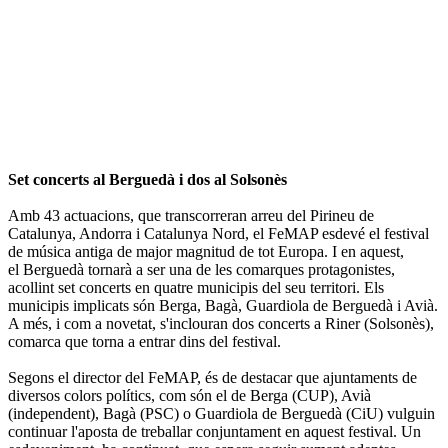
Set concerts al Berguedà i dos al Solsonès
Amb 43 actuacions, que transcorreran arreu del Pirineu de
Catalunya, Andorra i Catalunya Nord, el FeMAP esdevé el festival
de música antiga de major magnitud de tot Europa. I en aquest,
el Berguedà tornarà a ser una de les comarques protagonistes,
acollint set concerts en quatre municipis del seu territori. Els
municipis implicats són Berga, Bagà, Guardiola de Berguedà i Avià.
A més, i com a novetat, s'inclouran dos concerts a Riner (Solsonès),
comarca que torna a entrar dins del festival.
Segons el director del FeMAP, és de destacar que ajuntaments de
diversos colors polítics, com són el de Berga (CUP), Avià
(independent), Bagà (PSC) o Guardiola de Berguedà (CiU) vulguin
continuar l'aposta de treballar conjuntament en aquest festival. Un