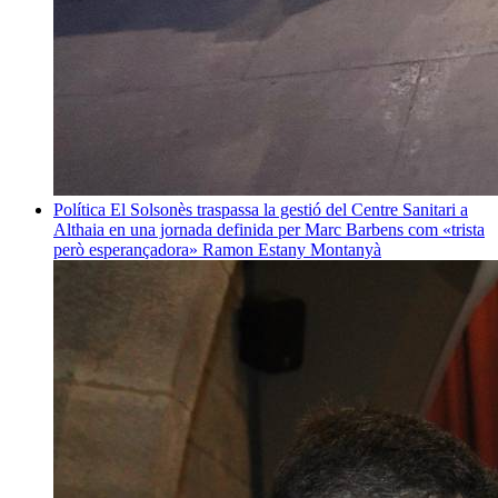
Política
El Solsonès traspassa la gestió del Centre Sanitari a
Althaia en una jornada definida per Marc Barbens com «trista
però esperançadora»
Ramon Estany Montanyà