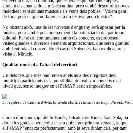
esdeveniment, ha continuat, que espera seguir sumant adeptes,
atraient els amants de la música antiga, però també descobrint noves
melodies i sensibilitats musicals als veïns dels pobles: "Volem gent
de fora, però el que no farem serà un festival per a turistes".
No obstant això, una de les novetats d'enguany serà apostar per la
música, però també pel coneixement i la potenciació del patrimoni
cultural. Per això, conjuntament amb els concerts, es proposen
visites guiades a diversos elements arquitectònics, que seran gratuïts
amb l'entrada al concert. En el cas del Solsonès, han explicat, una
visita al Miracle.
Qualitat musical a l'abast del territori
Un dels fets que més han remarcat els alcaldes i regidors dels
municipis participants és la possibilitat de realitzar concerts d'alt
nivell que, sense integrar en el FeMAP, serien impossibles.
La regidora de Cultura d'Avià, Elisenda Martí, i l'alcalde de Bagà, Nicolás Viso
Com a únic municipi del Solsonès, l'alcalde de Riner, Joan Solà, ha
donat les gràcies per acollir el seu poble per primera vegada, ja que
el FeMAP "encaixa perfectament" amb la seva dinàmica i, per tant,