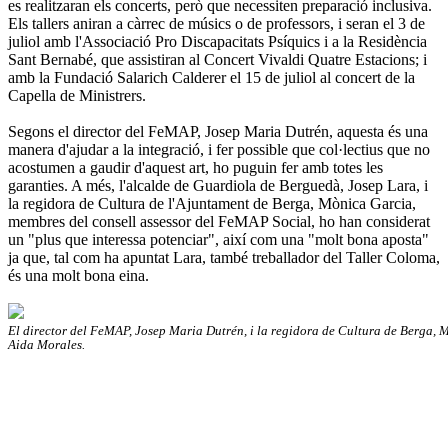
es realitzaran els concerts, però que necessiten preparació inclusiva.
Els tallers aniran a càrrec de músics o de professors, i seran el 3 de
juliol amb l'Associació Pro Discapacitats Psíquics i a la Residència
Sant Bernabé, que assistiran al Concert Vivaldi Quatre Estacions; i
amb la Fundació Salarich Calderer el 15 de juliol al concert de la
Capella de Ministrers.
Segons el director del FeMAP, Josep Maria Dutrén, aquesta és una
manera d'ajudar a la integració, i fer possible que col·lectius que no
acostumen a gaudir d'aquest art, ho puguin fer amb totes les
garanties. A més, l'alcalde de Guardiola de Berguedà, Josep Lara, i
la regidora de Cultura de l'Ajuntament de Berga, Mònica Garcia,
membres del consell assessor del FeMAP Social, ho han considerat
un "plus que interessa potenciar", així com una "molt bona aposta"
ja que, tal com ha apuntat Lara, també treballador del Taller Coloma,
és una molt bona eina.
El director del FeMAP, Josep Maria Dutrén, i la regidora de Cultura de Berga, 
Aida Morales.