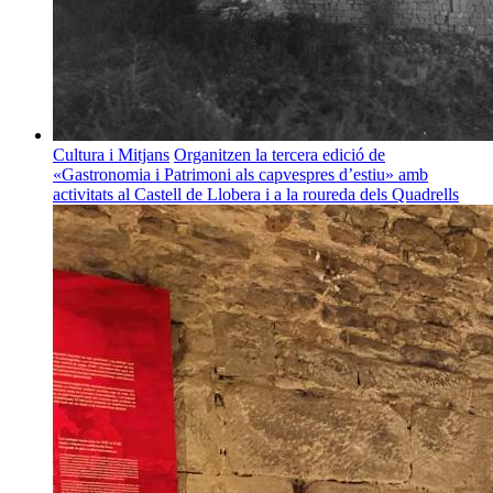
Cultura i Mitjans
Organitzen la tercera edició de
«Gastronomia i Patrimoni als capvespres d’estiu» amb
activitats al Castell de Llobera i a la roureda dels Quadrells