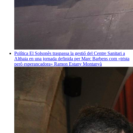
Política
El Solsonès traspassa la gestió del Centre Sanitari a
Althaia en una jornada definida per Marc Barbens com «trista
però esperançadora»
Ramon Estany Montanyà