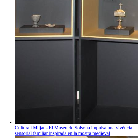
Cultura i Mitjans
El Museu de Solsona impulsa una vivència
sensorial familiar inspirada en la mostra medieval