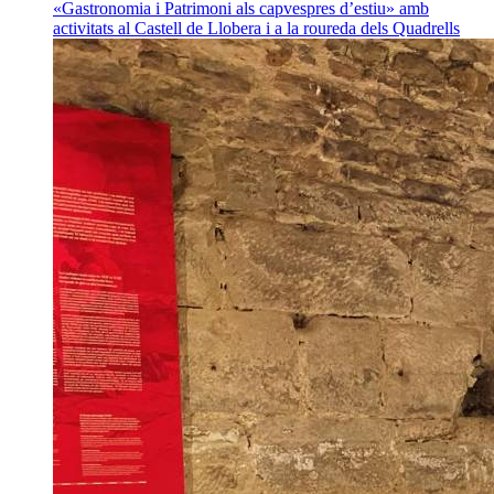
«Gastronomia i Patrimoni als capvespres d’estiu» amb
activitats al Castell de Llobera i a la roureda dels Quadrells