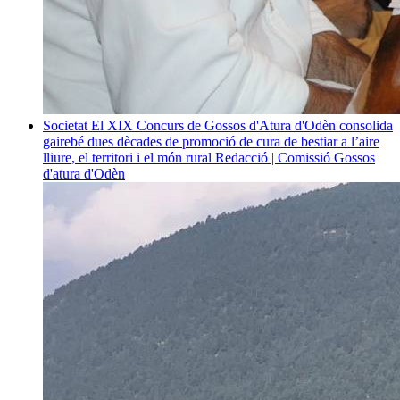
Societat
El XIX Concurs de Gossos d'Atura d'Odèn consolida
gairebé dues dècades de promoció de cura de bestiar a l’aire
lliure, el territori i el món rural
Redacció | Comissió Gossos
d'atura d'Odèn