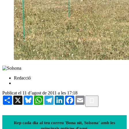
Redacció
Publicat el 11 d’agost de 2011 a les 17:18
Share
X
Bluesky
WhatsApp
Telegram
LinkedIn
Facebook
Email
Rep cada dia al teu correu 'Bona nit, Solsona' amb les
principals notícies d'aquí.