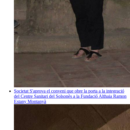
Societat
S'aprova el conveni que obre la porta a la integració
del Centre Sanitari del Solsonès a la Fundació Althaia
Ramon
Estany Montanyà