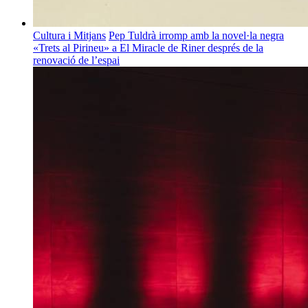
Cultura i Mitjans
Pep Tuldrà irromp amb la novel·la negra
«Trets al Pirineu» a El Miracle de Riner després de la
renovació de l’espai