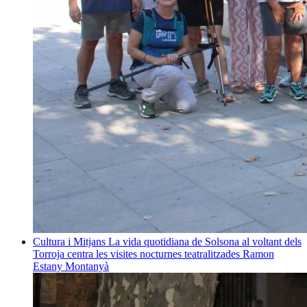
Cultura i Mitjans
La vida quotidiana de Solsona al voltant dels
Torroja centra les visites nocturnes teatralitzades
Ramon
Estany Montanyà