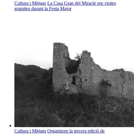
Cultura i Mitjans
La Casa Gran del Miracle rep visites
gratuïtes durant la Festa Major
Cultura i Mitjans
Organitzen la tercera edició de