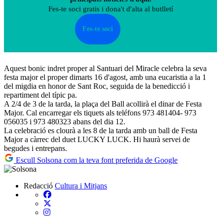
Fes-te soci gratis i dona't d'alta al butlletí
Fes-te soci
Aquest bonic indret proper al Santuari del Miracle celebra la seva
festa major el proper dimarts 16 d'agost, amb una eucaristia a la 1
del migdia en honor de Sant Roc, seguida de la benedicció i
repartiment del típic pa.
A 2/4 de 3 de la tarda, la plaça del Ball acollirà el dinar de Festa
Major. Cal encarregar els tiquets als teléfons 973 481404- 973
056035 i 973 480323 abans del dia 12.
La celebració es clourà a les 8 de la tarda amb un ball de Festa
Major a càrrec del duet LUCKY LUCK. Hi haurà servei de
begudes i entrepans.
Escull Solsona com la teva font preferida de Google
Redacció
Cultura i Mitjans