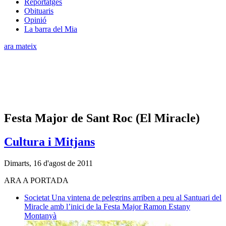
Reportatges
Obituaris
Opinió
La barra del Mia
ara mateix
Festa Major de Sant Roc (El Miracle)
Cultura i Mitjans
Dimarts, 16 d'agost de 2011
ARA A PORTADA
Societat
Una vintena de pelegrins arriben a peu al Santuari del
Miracle amb l’inici de la Festa Major
Ramon Estany
Montanyà