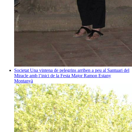
Societat
Una vintena de pelegrins arriben a peu al Santuari del
Miracle amb l’inici de la Festa Major
Ramon Estany
Montanyà