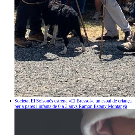
Societat
El Solsonès estrena «El Bressol», un espai de criança
per a pares i infants de 0 a 3 anys
Ramon Estany Montanyà