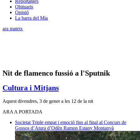
Reportatges
Obituaris
Opinió
La barra del Mia
ara mateix
Nit de flamenco fussió a l'Sputnik
Cultura i Mitjans
Aquest divendres, 3 de gener a les 12 de la nit
ARA A PORTADA
Societat
Triple empat i emoció fins al final al Concurs de
Gossos d’Atura d’Odèn
Ramon Estany Montanyà