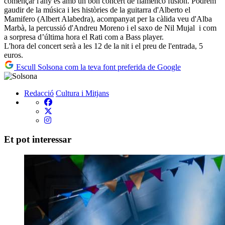
començar l'any és amb un bon concert de flamenco fusión. Podrem
gaudir de la música i les històries de la guitarra d'Alberto el
Mamifero (Albert Alabedra), acompanyat per la càlida veu d'Alba
Marbà, la percussió d'Andreu Moreno i el saxo de Nil Mujal i com
a sorpresa d’última hora el Rati com a Bass player.
L'hora del concert serà a les 12 de la nit i el preu de l'entrada, 5
euros.
Escull Solsona com la teva font preferida de Google
Redacció
Cultura i Mitjans
Et pot interessar