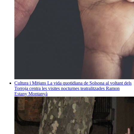
Cultura i Mitjans
La vida quotidiana de Solsona al voltant dels
Torroja centra les visites nocturnes teatralitzades
Ramon
Estany Montanyà