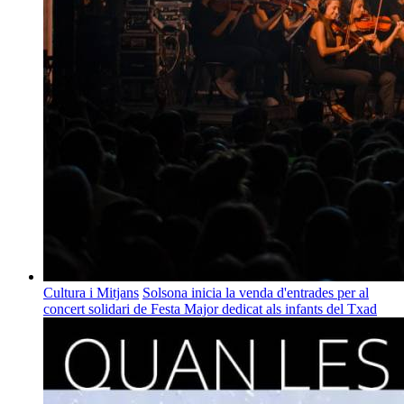
Cultura i Mitjans
Solsona inicia la venda d'entrades per al
concert solidari de Festa Major dedicat als infants del Txad