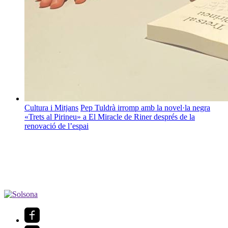
Cultura i Mitjans
Pep Tuldrà irromp amb la novel·la negra
«Trets al Pirineu» a El Miracle de Riner després de la
renovació de l’espai