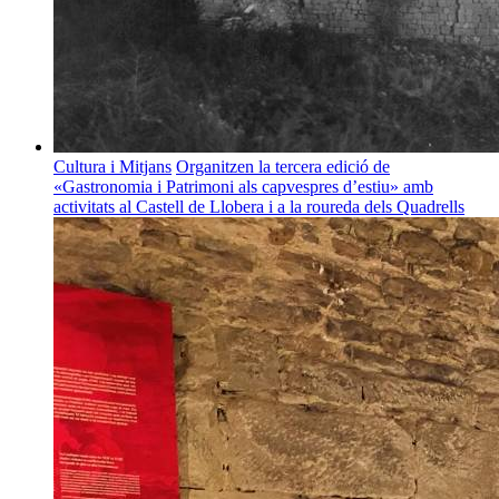
Cultura i Mitjans
Organitzen la tercera edició de
«Gastronomia i Patrimoni als capvespres d’estiu» amb
activitats al Castell de Llobera i a la roureda dels Quadrells