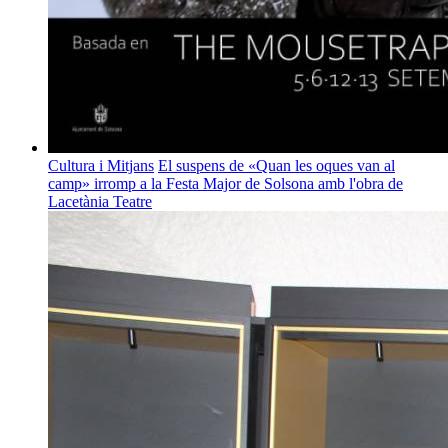
Cultura i Mitjans
El suspens de «Quan les oques van al
camp» irromp a la Festa Major de Solsona amb l'obra de
Lacetània Teatre