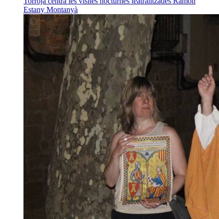
Torroja centra les visites nocturnes teatralitzades
Ramon
Estany Montanyà