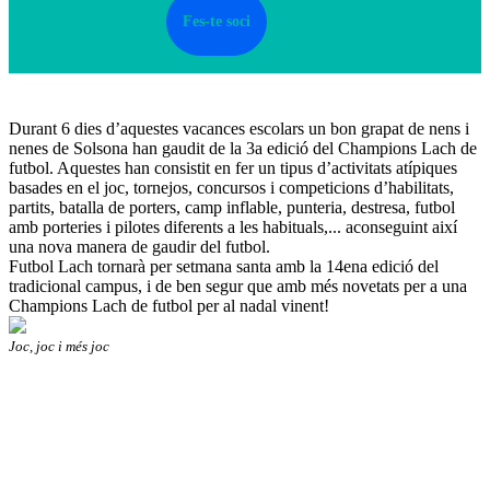
Fes-te soci
Durant 6 dies d’aquestes vacances escolars un bon grapat de nens i
nenes de Solsona han gaudit de la 3a edició del Champions Lach de
futbol. Aquestes han consistit en fer un tipus d’activitats atípiques
basades en el joc, tornejos, concursos i competicions d’habilitats,
partits, batalla de porters, camp inflable, punteria, destresa, futbol
amb porteries i pilotes diferents a les habituals,... aconseguint així
una nova manera de gaudir del futbol.
Futbol Lach tornarà per setmana santa amb la 14ena edició del
tradicional campus, i de ben segur que amb més novetats per a una
Champions Lach de futbol per al nadal vinent!
Joc, joc i més joc