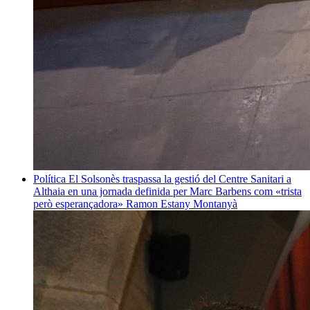
Política
El Solsonès traspassa la gestió del Centre Sanitari a
Althaia en una jornada definida per Marc Barbens com «trista
però esperançadora»
Ramon Estany Montanyà