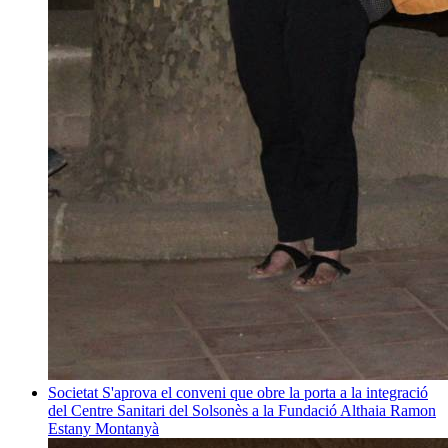
Societat
S'aprova el conveni que obre la porta a la integració
del Centre Sanitari del Solsonès a la Fundació Althaia
Ramon
Estany Montanyà