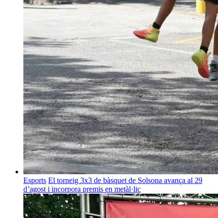
Esports
El torneig 3x3 de bàsquet de Solsona avança al 29
d’agost i incorpora premis en metàl·lic