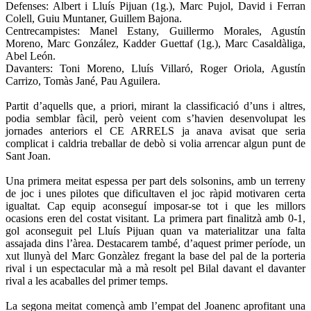
Defenses: Albert i Lluís Pijuan (1g.), Marc Pujol, David i Ferran
Colell, Guiu Muntaner, Guillem Bajona.
Centrecampistes: Manel Estany, Guillermo Morales, Agustín
Moreno, Marc González, Kadder Guettaf (1g.), Marc Casaldàliga,
Abel León.
Davanters: Toni Moreno, Lluís Villaró, Roger Oriola, Agustín
Carrizo, Tomàs Jané, Pau Aguilera.
Partit d’aquells que, a priori, mirant la classificació d’uns i altres,
podia semblar fàcil, però veient com s’havien desenvolupat les
jornades anteriors el CE ARRELS ja anava avisat que seria
complicat i caldria treballar de debò si volia arrencar algun punt de
Sant Joan.
Una primera meitat espessa per part dels solsonins, amb un terreny
de joc i unes pilotes que dificultaven el joc ràpid motivaren certa
igualtat. Cap equip aconseguí imposar-se tot i que les millors
ocasions eren del costat visitant. La primera part finalitzà amb 0-1,
gol aconseguit pel Lluís Pijuan quan va materialitzar una falta
assajada dins l’àrea. Destacarem també, d’aquest primer període, un
xut llunyà del Marc Gonzàlez fregant la base del pal de la porteria
rival i un espectacular mà a mà resolt pel Bilal davant el davanter
rival a les acaballes del primer temps.
La segona meitat començà amb l’empat del Joanenc aprofitant una