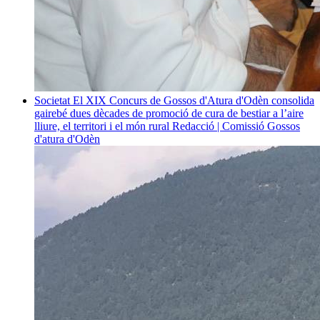
Societat
El XIX Concurs de Gossos d'Atura d'Odèn consolida
gairebé dues dècades de promoció de cura de bestiar a l’aire
lliure, el territori i el món rural
Redacció | Comissió Gossos
d'atura d'Odèn