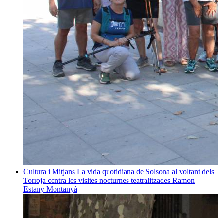
Cultura i Mitjans
La vida quotidiana de Solsona al voltant dels
Torroja centra les visites nocturnes teatralitzades
Ramon
Estany Montanyà