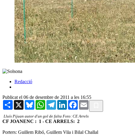
Redacció
Publicat el 06 de desembre de 2011 a les 16:55
Share
X
Bluesky
WhatsApp
Telegram
LinkedIn
Facebook
Email
Lluís Pijuan autor d'un gol de falta Foto: CE Arrels
CF JOANENC :
1 - CE ARRELS:
2
Porters: Guillem Ribó, Guillem Vila i Bilal Challal