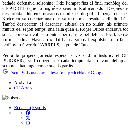
badada defensiva solsonina. I de l’empat fins al final monòleg del
CE ARRELS que no tingué els seus fruits al marcador. Després de
desaprofitar diferents ocasions manifestes de gol, al menys cinc, el
Kader en va encertar una que va resultar el resultat definitiu 1-2.
També destacarem el desencert arbitral en no xiular, als primers
minuts del segon temps, una falta quan el Roger Oriola encarava tot
sol la porteria rival i era entrat per darrere pel defensa local, sense
tocar la pilota. Haver-lo xiulat hauria suposat expulsió i una falta
perillosa a favor de l’ARRELS, al peu de l’àrea.
Per a la propera jornada espera la visita d’un històric, el CF
PUIGREIG, vell conegut de cada temporada i davant del qual
sempre s’han jugat emocionants partits.
Escull Solsona com la teva font preferida de Google
Arxivat a
CE Arrels
Redacció
Esports