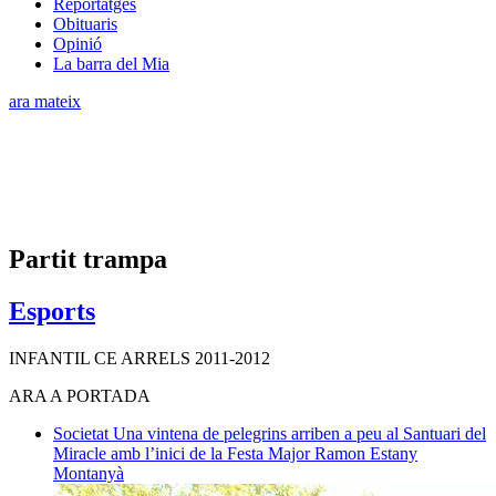
Reportatges
Obituaris
Opinió
La barra del Mia
ara mateix
Partit trampa
Esports
INFANTIL CE ARRELS 2011-2012
ARA A PORTADA
Societat
Una vintena de pelegrins arriben a peu al Santuari del
Miracle amb l’inici de la Festa Major
Ramon Estany
Montanyà