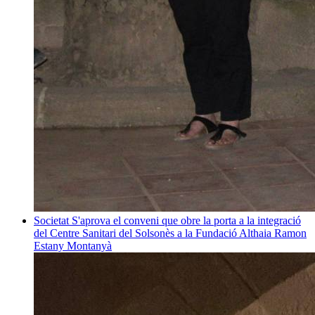
Societat
S'aprova el conveni que obre la porta a la integració
del Centre Sanitari del Solsonès a la Fundació Althaia
Ramon
Estany Montanyà