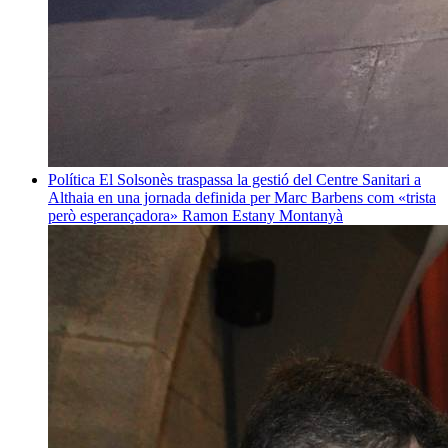
Política
El Solsonès traspassa la gestió del Centre Sanitari a
Althaia en una jornada definida per Marc Barbens com «trista
però esperançadora»
Ramon Estany Montanyà