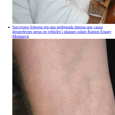
Successos
Solsona rep una pedregada intensa que causa
desperfectes greus en vehicles i plaques solars
Ramon Estany
Montanyà