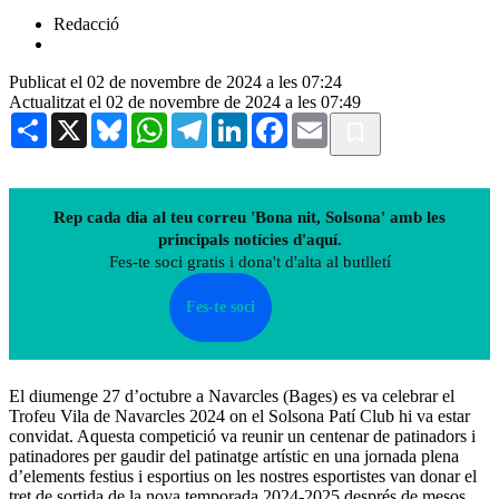
Redacció
Publicat el 02 de novembre de 2024 a les 07:24
Actualitzat el 02 de novembre de 2024 a les 07:49
Share
X
Bluesky
WhatsApp
Telegram
LinkedIn
Facebook
Email
Rep cada dia al teu correu 'Bona nit, Solsona' amb les
principals notícies d'aquí.
Fes-te soci gratis i dona't d'alta al butlletí
Fes-te soci
El diumenge 27 d’octubre a Navarcles (Bages) es va celebrar el
Trofeu Vila de Navarcles 2024 on el Solsona Patí Club hi va estar
convidat. Aquesta competició va reunir un centenar de patinadors i
patinadores per gaudir del patinatge artístic en una jornada plena
d’elements festius i esportius on les nostres esportistes van donar el
tret de sortida de la nova temporada 2024-2025 després de mesos