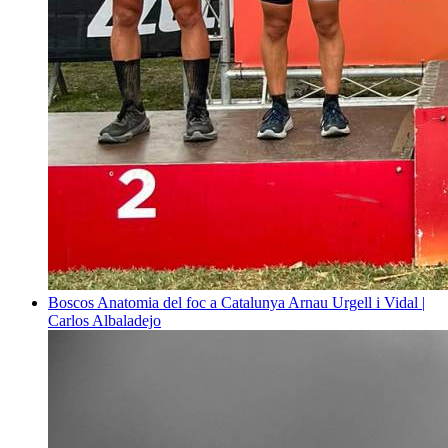
Boscos
Anatomia del foc a Catalunya
Arnau Urgell i Vidal |
Carlos Albaladejo