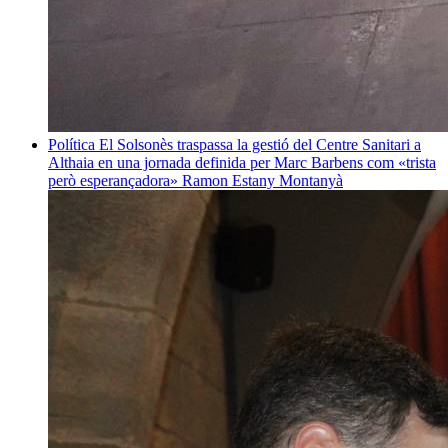
Política
El Solsonès traspassa la gestió del Centre Sanitari a
Althaia en una jornada definida per Marc Barbens com «trista
però esperançadora»
Ramon Estany Montanyà