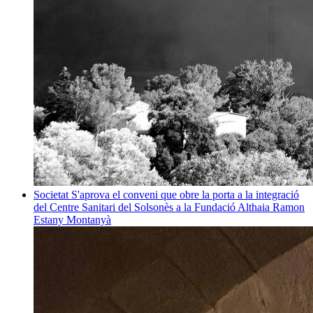
Societat
S'aprova el conveni que obre la porta a la integració
del Centre Sanitari del Solsonès a la Fundació Althaia
Ramon
Estany Montanyà