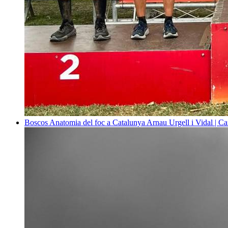
Boscos
Anatomia del foc a Catalunya
Arnau Urgell i Vidal | Ca