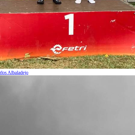
rlos Albaladejo