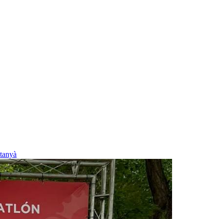
tanyà