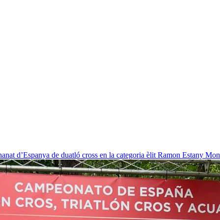
nat d’Espanya de duatló cross en la categoria èlit
Ramon Estany Mon