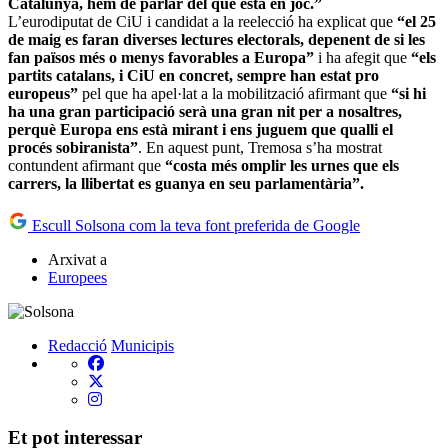
Catalunya, hem de parlar del què està en joc.”
L’eurodiputat de CiU i candidat a la reelecció ha explicat que
“el 25
de maig es faran diverses lectures electorals, depenent de si les
fan països més o menys favorables a Europa”
i ha afegit que
“els
partits catalans, i CiU en concret, sempre han estat pro
europeus”
pel que ha apel·lat a la mobilització afirmant que
“si hi
ha una gran participació serà una gran nit per a nosaltres,
perquè Europa ens està mirant i ens juguem que qualli el
procés sobiranista”
. En aquest punt, Tremosa s’ha mostrat
contundent afirmant que
“costa més omplir les urnes que els
carrers, la llibertat es guanya en seu parlamentària”.
Escull Solsona com la teva font preferida de Google
Arxivat a
Europees
Redacció
Municipis
Et pot interessar