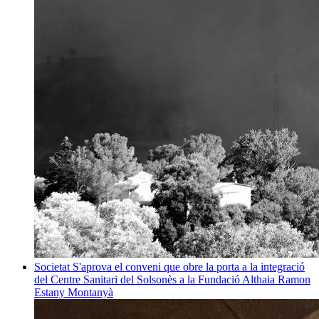
Societat
S'aprova el conveni que obre la porta a la integració
del Centre Sanitari del Solsonès a la Fundació Althaia
Ramon
Estany Montanyà