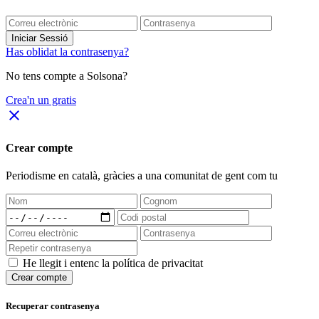
Iniciar Sessió
Has oblidat la contrasenya?
No tens compte a Solsona?
Crea'n un gratis
close
Crear compte
Periodisme
en català
, gràcies a una comunitat de gent com tu
He llegit i entenc la política de privacitat
Crear compte
Recuperar contrasenya