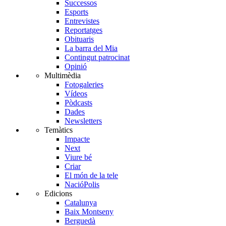
Successos
Esports
Entrevistes
Reportatges
Obituaris
La barra del Mia
Contingut patrocinat
Opinió
Multimèdia
Fotogaleries
Vídeos
Pòdcasts
Dades
Newsletters
Temàtics
Impacte
Next
Viure bé
Criar
El món de la tele
NacióPolis
Edicions
Catalunya
Baix Montseny
Berguedà