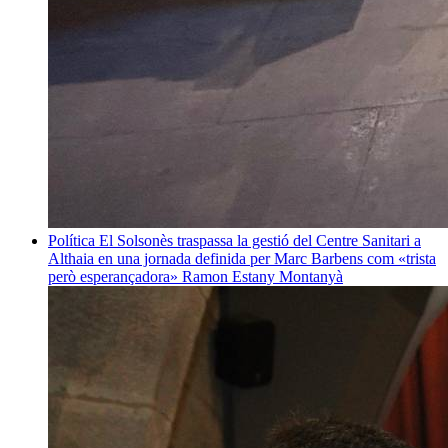
Política
El Solsonès traspassa la gestió del Centre Sanitari a
Althaia en una jornada definida per Marc Barbens com «trista
però esperançadora»
Ramon Estany Montanyà