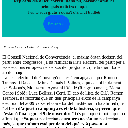
Rep cada dia al teu correu 'Bona nit, Solsona' amb les
principals notícies d'aquí.
Fes-te soci gratis i dona't d'alta al butlletí
Fes-te soci
Mireia Canals Foto: Ramon Estany
El Consell Nacional de Convergència, el màxim òrgan decisori del
partit entre congressos, ja ha ratificat la llista electoral del partit per a
les eleccions europees i els eixos del programa , que tindran lloc el
25 de maig.
La llista electoral de Convergència està encapçalada per Ramon
Tremosa i Balcells, Mireia Canals i Botines, diputada al Parlament
pel Solsonès, Montserrat Aymamí i Viadé (Reagrupament), Marta
Canós i Solé i Luca Bellizzi i Cerri. El cap de llista de CiU, Ramon
Tremosa, ha recordat que un dels principals eixos de la campanya
electoral del 2009 va ser el corredor del mediterrani i ha afirmat que
“el tren d’aquesta campanya és el de la història, esperem que
l’estació final sigui el 9 de novembre”
i és per aquest motiu que ha
afirmat que
“aquestes eleccions europees no són unes eleccions
més, ja que tothom està pendent del què està passant a