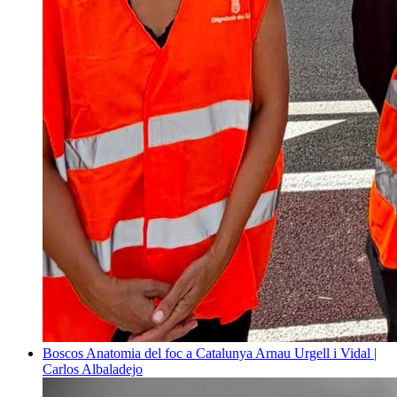
Boscos
Anatomia del foc a Catalunya
Arnau Urgell i Vidal |
Carlos Albaladejo