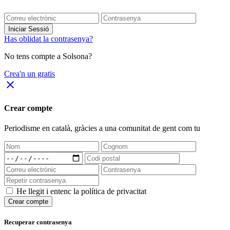
Iniciar Sessió
Has oblidat la contrasenya?
No tens compte a Solsona?
Crea'n un gratis
close
Crear compte
Periodisme
en català
, gràcies a una comunitat de gent com tu
He llegit i entenc la política de privacitat
Crear compte
Recuperar contrasenya