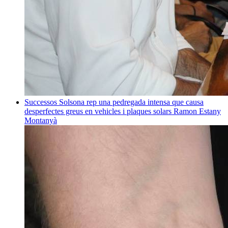
Successos
Solsona rep una pedregada intensa que causa
desperfectes greus en vehicles i plaques solars
Ramon Estany
Montanyà