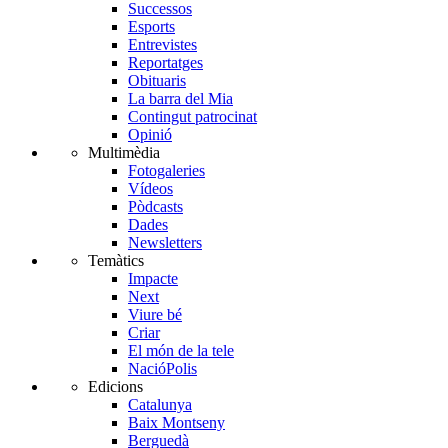
Successos
Esports
Entrevistes
Reportatges
Obituaris
La barra del Mia
Contingut patrocinat
Opinió
Multimèdia
Fotogaleries
Vídeos
Pòdcasts
Dades
Newsletters
Temàtics
Impacte
Next
Viure bé
Criar
El món de la tele
NacióPolis
Edicions
Catalunya
Baix Montseny
Berguedà