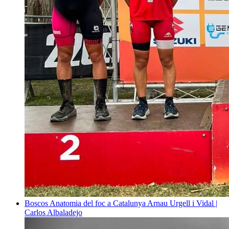
Boscos
Anatomia del foc a Catalunya
Arnau Urgell i Vidal |
Carlos Albaladejo