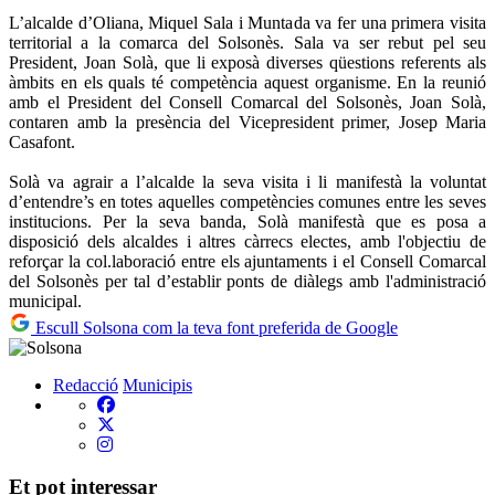
L’alcalde d’Oliana, Miquel Sala i Muntada va fer una primera visita
territorial a la comarca del Solsonès. Sala va ser rebut pel seu
President, Joan Solà, que li exposà diverses qüestions referents als
àmbits en els quals té competència aquest organisme. En la reunió
amb el President del Consell Comarcal del Solsonès, Joan Solà,
contaren amb la presència del Vicepresident primer, Josep Maria
Casafont.
Solà va agrair a l’alcalde la seva visita i li manifestà la voluntat
d’entendre’s en totes aquelles competències comunes entre les seves
institucions. Per la seva banda, Solà manifestà que es posa a
disposició dels alcaldes i altres càrrecs electes, amb l'objectiu de
reforçar la col.laboració entre els ajuntaments i el Consell Comarcal
del Solsonès per tal d’establir ponts de diàlegs amb l'administració
municipal.
Escull Solsona com la teva font preferida de Google
Redacció
Municipis
Et pot interessar