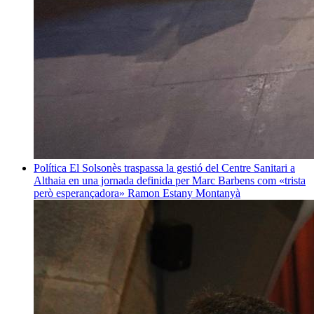
Política
El Solsonès traspassa la gestió del Centre Sanitari a
Althaia en una jornada definida per Marc Barbens com «trista
però esperançadora»
Ramon Estany Montanyà