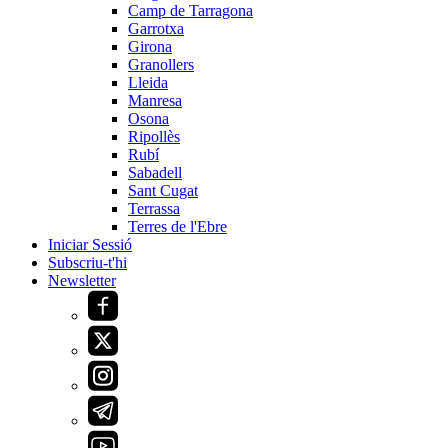
Camp de Tarragona
Garrotxa
Girona
Granollers
Lleida
Manresa
Osona
Ripollès
Rubí
Sabadell
Sant Cugat
Terrassa
Terres de l'Ebre
Iniciar Sessió
Subscriu-t'hi
Newsletter