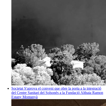
Societat
S'aprova el conveni que obre la porta a la integració
del Centre Sanitari del Solsonès a la Fundació Althaia
Ramon
Estany Montanyà