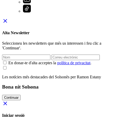
close
Alta Newsletter
Seleccioneu les newsletters que més us interessen i feu clic a
'Continuar'.
En donar-te d'alta acceptes la
política de privacitat
.
Les notícies més destacades del Solsonès per Ramon Estany
Bona nit Solsona
Continuar
close
Iniciar sessió