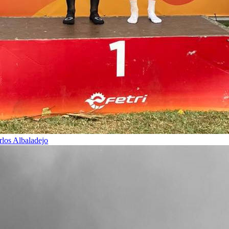
rlos Albaladejo