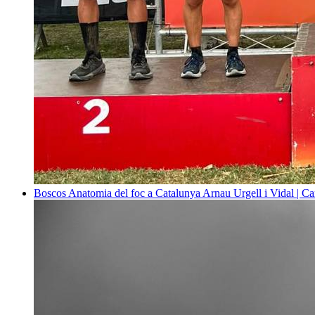
Boscos
Anatomia del foc a Catalunya
Arnau Urgell i Vidal | Ca