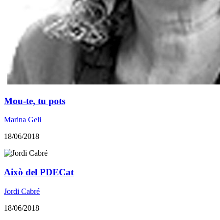
Mou-te, tu pots
Marina Geli
18/06/2018
Això del PDECat
Jordi Cabré
18/06/2018