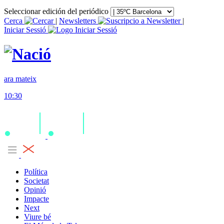
Seleccionar edición del periódico
Cerca
|
Newsletters
|
Iniciar Sessió
ara mateix
10:30
Política
Societat
Opinió
Impacte
Next
Viure bé