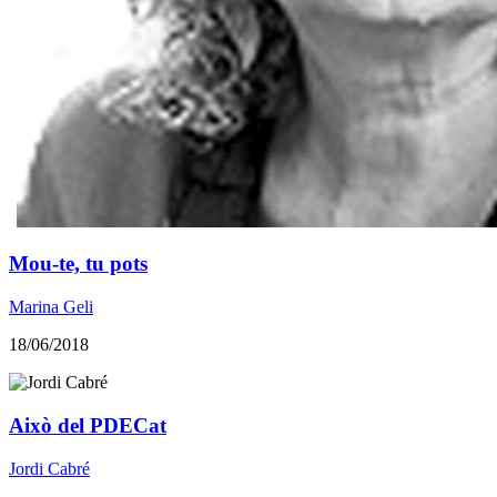
Mou-te, tu pots
Marina Geli
18/06/2018
Això del PDECat
Jordi Cabré