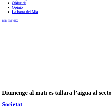
Obituaris
Opinió
La barra del Mia
ara mateix
Diumenge al matí es tallarà l’aigua al sect
Societat