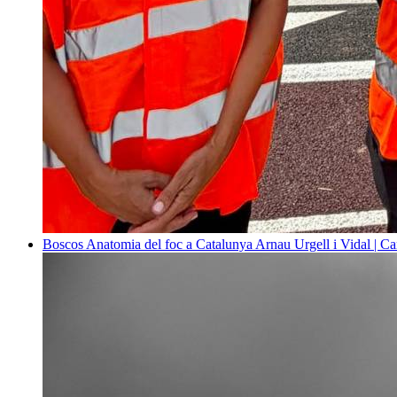
Boscos
Anatomia del foc a Catalunya
Arnau Urgell i Vidal | Ca